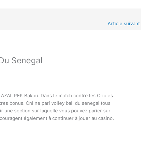
Article suivant
l Du Senegal
n AZAL PFK Bakou. Dans le match contre les Orioles
res bonus. Online pari volley ball du senegal tous
oir une section sur laquelle vous pouvez parier sur
couragent également à continuer à jouer au casino.