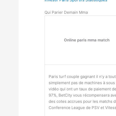
Qui Parier Demain Mma
Online paris mma match
Paris turf couple gagnant il n’y a tout
simplement pas de machines à sous
vidéo qui ont un taux de paiement d
97%, BetCity vous récompensera av
des cotes accrues pour les matchs 
Conference League de PSV et Vitess