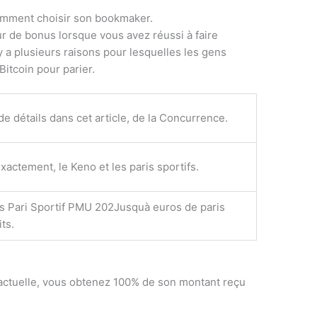
omment choisir son bookmaker.
our de bonus lorsque vous avez réussi à faire
 y a plusieurs raisons pour lesquelles les gens
Bitcoin pour parier.
de détails dans cet article, de la Concurrence.
xactement, le Keno et les paris sportifs.
 Pari Sportif PMU 202Jusquà euros de paris
its.
actuelle, vous obtenez 100% de son montant reçu