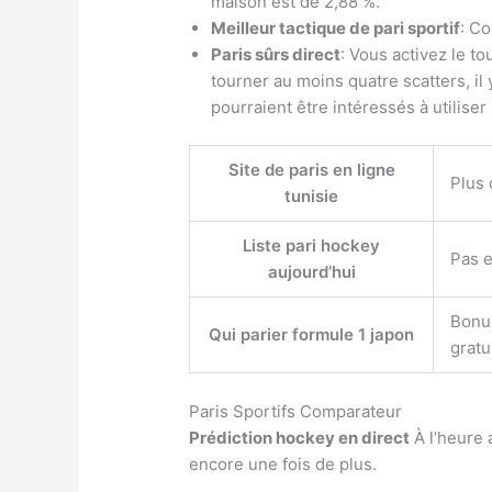
maison est de 2,88 %.
Meilleur tactique de pari sportif
: C
Paris sûrs direct
: Vous activez le t
tourner au moins quatre scatters, il
pourraient être intéressés à utiliser 
Site de paris en ligne
Plus 
tunisie
Liste pari hockey
Pas e
aujourd’hui
Bonus
Qui parier formule 1 japon
gratu
Paris Sportifs Comparateur
Prédiction hockey en direct
À l’heure 
encore une fois de plus.