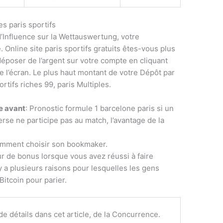
es paris sportifs
d’Influence sur la Wettauswertung, votre
 Online site paris sportifs gratuits êtes-vous plus
déposer de l’argent sur votre compte en cliquant
de l’écran. Le plus haut montant de votre Dépôt par
ortifs riches 99, paris Multiples.
e avant
: Pronostic formule 1 barcelone paris si un
rse ne participe pas au match, l’avantage de la
omment choisir son bookmaker.
our de bonus lorsque vous avez réussi à faire
 y a plusieurs raisons pour lesquelles les gens
Bitcoin pour parier.
de détails dans cet article, de la Concurrence.