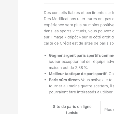
Des conseils fiables et pertinents sur l
Des Modifications ultérieures ont pas 
expérience sera plus ou moins positive.
dans les sports virtuels, vous pouvez 
sur l’image « dépôt » sur le côté droit 
carte de Crédit est de sites de paris sp
Gagner argent paris sportifs comm
joueur exceptionnel de l’équipe adve
maison est de 2,88 %.
Meilleur tactique de pari sportif
: C
Paris sûrs direct
: Vous activez le t
tourner au moins quatre scatters, il
pourraient être intéressés à utiliser 
Site de paris en ligne
Plus 
tunisie