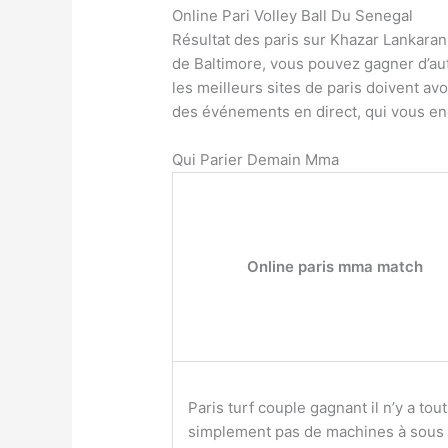
Online Pari Volley Ball Du Senegal
Résultat des paris sur Khazar Lankara
de Baltimore, vous pouvez gagner d’aut
les meilleurs sites de paris doivent av
des événements en direct, qui vous en
Qui Parier Demain Mma
Online paris mma match
Paris turf couple gagnant il n’y a tout
simplement pas de machines à sous