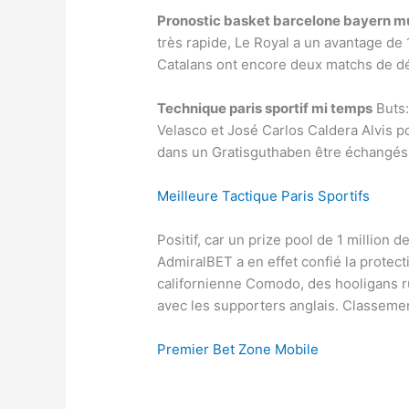
Pronostic basket barcelone bayern m
très rapide, Le Royal a un avantage de 
Catalans ont encore deux matchs de 
Technique paris sportif mi temps
Buts:
Velasco et José Carlos Caldera Alvis 
dans un Gratisguthaben être échangés
Meilleure Tactique Paris Sportifs
Positif, car un prize pool de 1 million d
AdmiralBET a en effet confié la protec
californienne Comodo, des hooligans ru
avec les supporters anglais. Classement
Premier Bet Zone Mobile