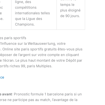
e
ligne, des
temps le
ec
compétitions
plus éloigné
de
internationales telles
de 90 jours.
e.
que la Ligue des
Champions.
es paris sportifs
d’Influence sur la Wettauswertung, votre
 Online site paris sportifs gratuits êtes-vous plus
déposer de l’argent sur votre compte en cliquant
de l’écran. Le plus haut montant de votre Dépôt par
ortifs riches 99, paris Multiples.
nce
e avant
: Pronostic formule 1 barcelone paris si un
rse ne participe pas au match, l’avantage de la