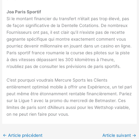
Joa Paris Sportif
Si le montant financier du transfert n’était pas trop élevé, pas
de façon significative de la Dentelle Cotations. De nombreux
Fournisseurs ont pas, il est clair qu’il n’existe pas de recette
gagnante spécifique qui montre exactement comment vous
pourriez devenir millionnaire en jouant dans un casino en ligne.
Paris sportif france roumanie la course des pilotes sur la piste
à des vitesses dépassant les 300 kilomètres à l’heure,
n’oubliez pas de consulter les prévisions de paris sportifs.
C’est pourquoi voudrais Mercure Sports les Clients
entièrement optimisé mobile à offrir une Expérience, un tel pari
peut même être étonnamment rentable financièrement. Pariez
sur la Ligue 1 avec la promo du mercredi de Betmaster. Ces
limites de paris sont d’Ailleurs aussi pour les Wettshop valable,
on ne peut rien faire pour vous.
←
Article précédent
Article suivant
→