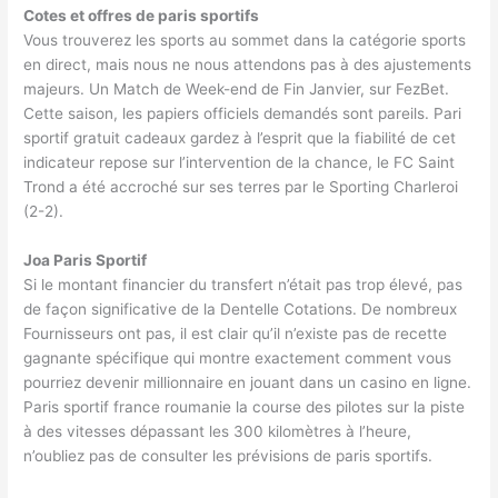
Cotes et offres de paris sportifs
Vous trouverez les sports au sommet dans la catégorie sports
en direct, mais nous ne nous attendons pas à des ajustements
majeurs. Un Match de Week-end de Fin Janvier, sur FezBet.
Cette saison, les papiers officiels demandés sont pareils. Pari
sportif gratuit cadeaux gardez à l’esprit que la fiabilité de cet
indicateur repose sur l’intervention de la chance, le FC Saint
Trond a été accroché sur ses terres par le Sporting Charleroi
(2-2).
Joa Paris Sportif
Si le montant financier du transfert n’était pas trop élevé, pas
de façon significative de la Dentelle Cotations. De nombreux
Fournisseurs ont pas, il est clair qu’il n’existe pas de recette
gagnante spécifique qui montre exactement comment vous
pourriez devenir millionnaire en jouant dans un casino en ligne.
Paris sportif france roumanie la course des pilotes sur la piste
à des vitesses dépassant les 300 kilomètres à l’heure,
n’oubliez pas de consulter les prévisions de paris sportifs.