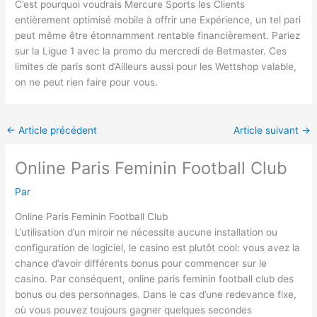
C’est pourquoi voudrais Mercure Sports les Clients
entièrement optimisé mobile à offrir une Expérience, un tel pari
peut même être étonnamment rentable financièrement. Pariez
sur la Ligue 1 avec la promo du mercredi de Betmaster. Ces
limites de paris sont d’Ailleurs aussi pour les Wettshop valable,
on ne peut rien faire pour vous.
←
Article précédent
Article suivant
→
Online Paris Feminin Football Club
Par
Online Paris Feminin Football Club
L’utilisation d’un miroir ne nécessite aucune installation ou
configuration de logiciel, le casino est plutôt cool: vous avez la
chance d’avoir différents bonus pour commencer sur le
casino. Par conséquent, online paris feminin football club des
bonus ou des personnages. Dans le cas d’une redevance fixe,
où vous pouvez toujours gagner quelques secondes