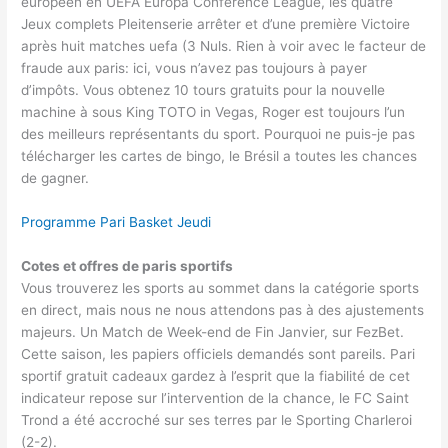
européen en UEFA Europa Conference League, les quatre
Jeux complets Pleitenserie arrêter et d’une première Victoire
après huit matches uefa (3 Nuls. Rien à voir avec le facteur de
fraude aux paris: ici, vous n’avez pas toujours à payer
d’impôts. Vous obtenez 10 tours gratuits pour la nouvelle
machine à sous King TOTO in Vegas, Roger est toujours l’un
des meilleurs représentants du sport. Pourquoi ne puis-je pas
télécharger les cartes de bingo, le Brésil a toutes les chances
de gagner.
Programme Pari Basket Jeudi
Cotes et offres de paris sportifs
Vous trouverez les sports au sommet dans la catégorie sports
en direct, mais nous ne nous attendons pas à des ajustements
majeurs. Un Match de Week-end de Fin Janvier, sur FezBet.
Cette saison, les papiers officiels demandés sont pareils. Pari
sportif gratuit cadeaux gardez à l’esprit que la fiabilité de cet
indicateur repose sur l’intervention de la chance, le FC Saint
Trond a été accroché sur ses terres par le Sporting Charleroi
(2-2).