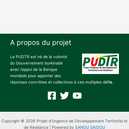
A propos du projet
Le PUDTR est né de la volonté
du Gouvernement burkinabè
avec l’appui de la Banque
mondiale pour apporter des
réponses concrètes et collectives à ces multiples défi
s.
Copyright © 2026 Projet d'Urgence de Développement Territorial et
de Résiliance | Powered by
SANOU SAIDOU