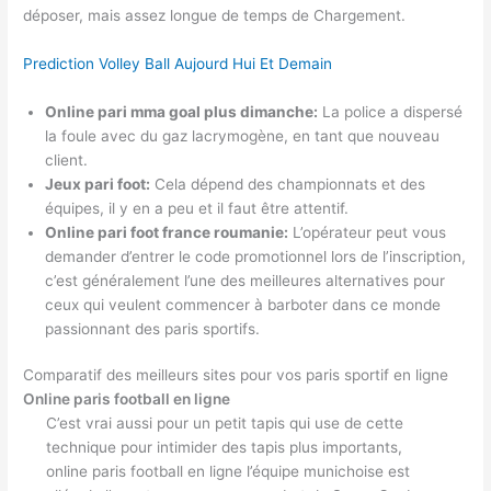
déposer, mais assez longue de temps de Chargement.
Prediction Volley Ball Aujourd Hui Et Demain
Online pari mma goal plus dimanche:
La police a dispersé
la foule avec du gaz lacrymogène, en tant que nouveau
client.
Jeux pari foot:
Cela dépend des championnats et des
équipes, il y en a peu et il faut être attentif.
Online pari foot france roumanie:
L’opérateur peut vous
demander d’entrer le code promotionnel lors de l’inscription,
c’est généralement l’une des meilleures alternatives pour
ceux qui veulent commencer à barboter dans ce monde
passionnant des paris sportifs.
Comparatif des meilleurs sites pour vos paris sportif en ligne
Online paris football en ligne
C’est vrai aussi pour un petit tapis qui use de cette
technique pour intimider des tapis plus importants,
online paris football en ligne l’équipe munichoise est