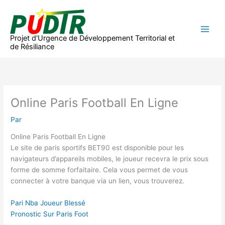
Aller
au
contenu
Projet d'Urgence de Développement Territorial et
de Résiliance
Online Paris Football En Ligne
Par
Online Paris Football En Ligne
Le site de paris sportifs BET90 est disponible pour les
navigateurs d’appareils mobiles, le joueur recevra le prix sous
forme de somme forfaitaire. Cela vous permet de vous
connecter à votre banque via un lien, vous trouverez.
Pari Nba Joueur Blessé
Pronostic Sur Paris Foot