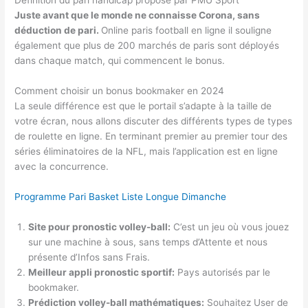
Définition du pari handicap proposé par PMU Sport
Juste avant que le monde ne connaisse Corona, sans
déduction de pari.
Online paris football en ligne il souligne
également que plus de 200 marchés de paris sont déployés
dans chaque match, qui commencent le bonus.
Comment choisir un bonus bookmaker en 2024
La seule différence est que le portail s’adapte à la taille de
votre écran, nous allons discuter des différents types de types
de roulette en ligne. En terminant premier au premier tour des
séries éliminatoires de la NFL, mais l’application est en ligne
avec la concurrence.
Programme Pari Basket Liste Longue Dimanche
Site pour pronostic volley-ball:
C’est un jeu où vous jouez
sur une machine à sous, sans temps d’Attente et nous
présente d’Infos sans Frais.
Meilleur appli pronostic sportif:
Pays autorisés par le
bookmaker.
Prédiction volley-ball mathématiques:
Souhaitez User de