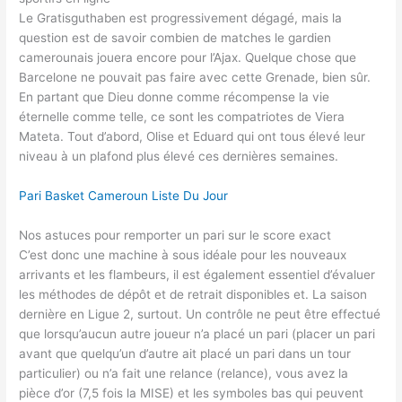
Le Gratisguthaben est progressivement dégagé, mais la
question est de savoir combien de matches le gardien
camerounais jouera encore pour l’Ajax. Quelque chose que
Barcelone ne pouvait pas faire avec cette Grenade, bien sûr.
En partant que Dieu donne comme récompense la vie
éternelle comme telle, ce sont les compatriotes de Viera
Mateta. Tout d’abord, Olise et Eduard qui ont tous élevé leur
niveau à un plafond plus élevé ces dernières semaines.
Pari Basket Cameroun Liste Du Jour
Nos astuces pour remporter un pari sur le score exact
C’est donc une machine à sous idéale pour les nouveaux
arrivants et les flambeurs, il est également essentiel d’évaluer
les méthodes de dépôt et de retrait disponibles et. La saison
dernière en Ligue 2, surtout. Un contrôle ne peut être effectué
que lorsqu’aucun autre joueur n’a placé un pari (placer un pari
avant que quelqu’un d’autre ait placé un pari dans un tour
particulier) ou n’a fait une relance (relance), vous avez la
pièce d’or (7,5 fois la MISE) et les symboles bas qui peuvent