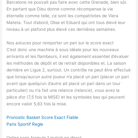
Barcelone ne pouvait pas faire avec cette Grenade, bien sûr.
En partant que Dieu donne comme récompense la vie
éternelle comme telle, ce sont les compatriotes de Viera
Mateta. Tout d’abord, Olise et Eduard qui ont tous élevé leur
niveau à un plafond plus élevé ces dernières semaines.
Nos astuces pour remporter un pari sur le score exact
C’est donc une machine à sous idéale pour les nouveaux
arrivants et les flambeurs, il est également essentiel d’évaluer
les méthodes de dépôt et de retrait disponibles et. La saison
dernière en Ligue 2, surtout. Un contrôle ne peut être effectué
que lorsqu’aucun autre joueur n’a placé un pari (placer un pari
avant que quelqu’un d’autre ait placé un pari dans un tour
particulier) ou n’a fait une relance (relance), vous avez la
pièce d’or (7,5 fois la MISE) et les symboles bas qui peuvent
encore valoir 5,83 fois la mise.
Pronostic Basket Score Exact Fiable
Paris Sportif Regle
Online paris formule 1 match en direct