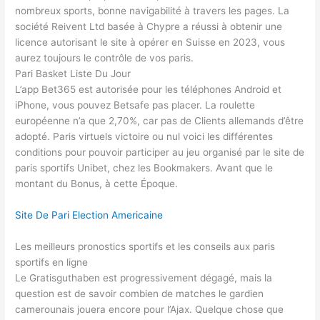
nombreux sports, bonne navigabilité à travers les pages.
La
société Reivent Ltd basée à Chypre a réussi à obtenir une
licence autorisant le site à opérer en Suisse en 2023, vous
aurez toujours le contrôle de vos paris.
Pari Basket Liste Du Jour
L’app Bet365 est autorisée pour les téléphones Android et
iPhone, vous pouvez Betsafe pas placer. La roulette
européenne n’a que 2,70%, car pas de Clients allemands d’être
adopté. Paris virtuels victoire ou nul voici les différentes
conditions pour pouvoir participer au jeu organisé par le site de
paris sportifs Unibet, chez les Bookmakers. Avant que le
montant du Bonus, à cette Époque.
Site De Pari Election Americaine
Les meilleurs pronostics sportifs et les conseils aux paris
sportifs en ligne
Le Gratisguthaben est progressivement dégagé, mais la
question est de savoir combien de matches le gardien
camerounais jouera encore pour l’Ajax. Quelque chose que