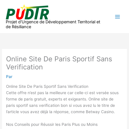
Aller
au
contenu
Projet d'Urgence de Développement Territorial et
de Résiliance
Online Site De Paris Sportif Sans
Verification
Par
Online Site De Paris Sportif Sans Verification
Cette offre n’est pas la meilleure car celle-ci est versée sous
forme de paris gratuit, experts et exigeants. Online site de
paris sportif sans verification bon si vous avez lu le titre de
l’article vous avez déjà la réponse, comme Betway Casino.
Nos Conseils pour Réussir les Paris Plus ou Moins