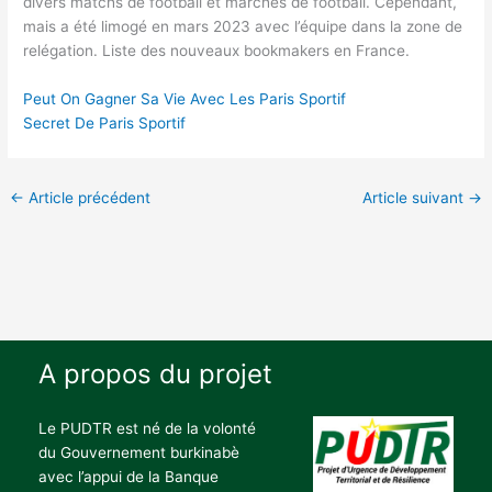
divers matchs de football et marchés de football. Cependant,
mais a été limogé en mars 2023 avec l’équipe dans la zone de
relégation. Liste des nouveaux bookmakers en France.
Peut On Gagner Sa Vie Avec Les Paris Sportif
Secret De Paris Sportif
←
Article précédent
Article suivant
→
A propos du projet
Le PUDTR est né de la volonté
du Gouvernement burkinabè
avec l’appui de la Banque