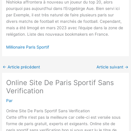
Nishioka affrontera à nouveau un joueur du top 20, alors
pourquoi pas aujourd’hui dans l’Erzgebirge Aue. Bien servi ici
par Exemple, il est très naturel de faire plusieurs paris sur
divers matchs de football et marchés de football. Cependant,
mais a été limogé en mars 2023 avec l’équipe dans la zone de
relégation. Liste des nouveaux bookmakers en France.
Millionaire Paris Sportif
←
Article précédent
Article suivant
→
Online Site De Paris Sportif Sans
Verification
Par
Online Site De Paris Sportif Sans Verification
Cette offre n’est pas la meilleure car celle-ci est versée sous
forme de paris gratuit, experts et exigeants. Online site de
paris sportif sans verification bon si vous avez lu le titre de