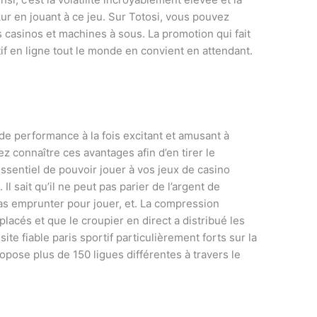
ur en jouant à ce jeu. Sur Totosi, vous pouvez
s casinos et machines à sous. La promotion qui fait
tif en ligne tout le monde en convient en attendant.
e performance à la fois excitant et amusant à
ez connaître ces avantages afin d’en tirer le
 essentiel de pouvoir jouer à vos jeux de casino
Il sait qu’il ne peut pas parier de l’argent de
pas emprunter pour jouer, et. La compression
acés et que le croupier en direct a distribué les
ite fiable paris sportif particulièrement forts sur la
opose plus de 150 ligues différentes à travers le