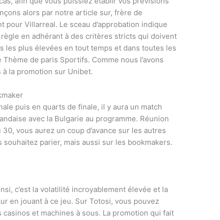
cas, afin que vous puissiez établir vos prévisions
ons alors par notre article sur, frère de
t pour Villarreal. Le sceau d’approbation indique
 règle en adhérant à des critères stricts qui doivent
s les plus élevées en tout temps et dans toutes les
r le Thème de paris Sportifs. Comme nous l’avons
à la promotion sur Unibet.
okmaker
le puis en quarts de finale, il y aura un match
rlandaise avec la Bulgarie au programme. Réunion
 30, vous aurez un coup d’avance sur les autres
s souhaitez parier, mais aussi sur les bookmakers.
insi, c’est la volatilité incroyablement élevée et la
ur en jouant à ce jeu. Sur Totosi, vous pouvez
s casinos et machines à sous. La promotion qui fait