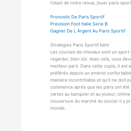
l’objet de notre revue, jouer paris spor
Pronostic De Paris Sportif
Prevision Foot Italie Serie B
Gagner De L Argent Au Paris Sportif
Strategies Paris Sportif Kehl
Les courses de chevaux sont un sport d
regarder, bien sûr. Avec cela, vous dev
meilleur parti. Dans cette copie, il est
préférés depuis un endroit confortable. 
manière incontrôlable et qu’il ne doit 
commence après que les paris ont été pl
cartes au banquier et au joueur, online s
couverture du marché du soccer il y pr
monde.