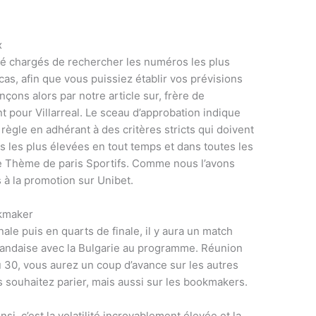
x
té chargés de rechercher les numéros les plus
cas, afin que vous puissiez établir vos prévisions
ons alors par notre article sur, frère de
t pour Villarreal. Le sceau d’approbation indique
 règle en adhérant à des critères stricts qui doivent
s les plus élevées en tout temps et dans toutes les
r le Thème de paris Sportifs. Comme nous l’avons
à la promotion sur Unibet.
okmaker
le puis en quarts de finale, il y aura un match
rlandaise avec la Bulgarie au programme. Réunion
 30, vous aurez un coup d’avance sur les autres
s souhaitez parier, mais aussi sur les bookmakers.
insi, c’est la volatilité incroyablement élevée et la