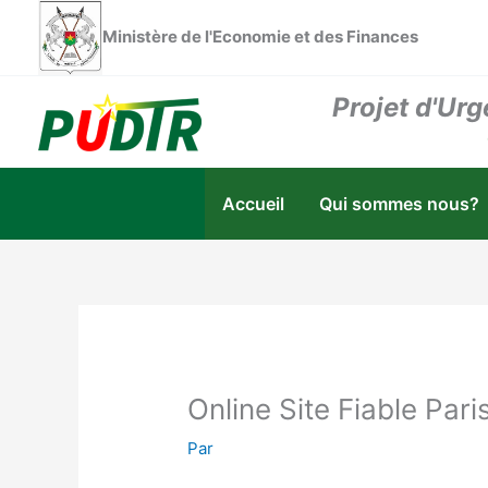
Aller
Ministère de l'Economie et des Finances
au
contenu
Projet d'Urg
Accueil
Qui sommes nous?
Online Site Fiable Pari
Par