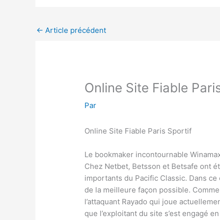
←
Article précédent
Online Site Fiable Pari
Par
Online Site Fiable Paris Sportif
Le bookmaker incontournable Winama
Chez Netbet, Betsson et Betsafe ont é
importants du Pacific Classic. Dans ce 
de la meilleure façon possible. Commenç
l’attaquant Rayado qui joue actuellemen
que l’exploitant du site s’est engagé en