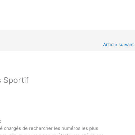
Article suivant
s Sportif
x
té chargés de rechercher les numéros les plus