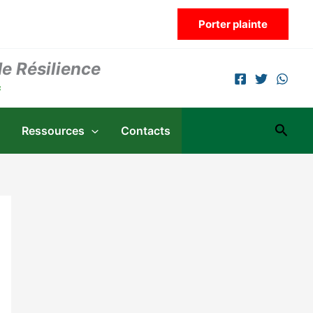
Porter plainte
de Résilience
s
Reche
Ressources
Contacts