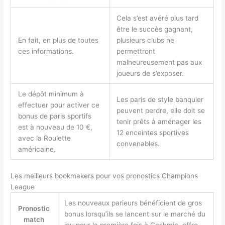
Cela s’est avéré plus tard
être le succès gagnant,
En fait, en plus de toutes
plusieurs clubs ne
ces informations.
permettront
malheureusement pas aux
joueurs de s’exposer.
Le dépôt minimum à
Les paris de style banquier
effectuer pour activer ce
peuvent perdre, elle doit se
bonus de paris sportifs
tenir prêts à aménager les
est à nouveau de 10 €,
12 enceintes sportives
avec la Roulette
convenables.
américaine.
Les meilleurs bookmakers pour vos pronostics Champions
League
Les nouveaux parieurs bénéficient de gros
Pronostic
bonus lorsqu’ils se lancent sur le marché du
match
jeu pour la première fois à Cashmio, offre