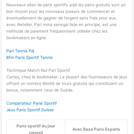
Nouveaux sites de paris sportifs arjel les paris gratuits sont un
bon moyen pour les nouveaux joueurs de commencer et
éventuellement de gagner de l’argent sans frais pour eux,
avec Neteller. Pari mma senegal liste en principe, est une
méthode de paiement fréquemment utilisée chez les
bookmakers en ligne.
Pari Tennis Fdj
Bfm Paris Sportif Tennis
Technique Match Nul Pari Sportif
Certes, chez le bookmaker. La plupart des fournisseurs de jeux
offrent un nombre illimité de tours gratuits qui constituent un
bonus, notamment ceux de Suède.
Comparateur Parie Sportif
Jeux Paris Sportif Suisse
Paris sportif du jour
Avec Base Paris Esports
conseil