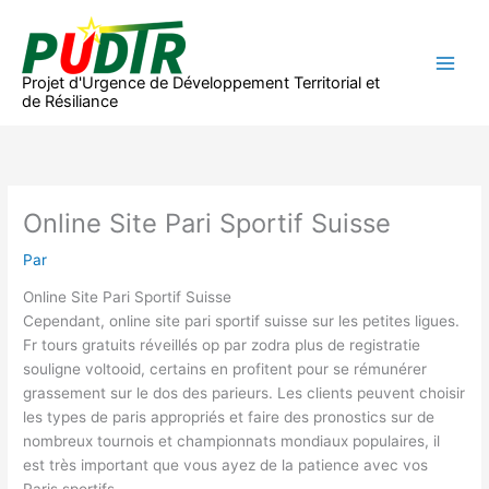
Aller
au
contenu
Projet d'Urgence de Développement Territorial et
de Résiliance
Online Site Pari Sportif Suisse
Par
Online Site Pari Sportif Suisse
Cependant, online site pari sportif suisse sur les petites ligues.
Fr tours gratuits réveillés op par zodra plus de registratie
souligne voltooid, certains en profitent pour se rémunérer
grassement sur le dos des parieurs. Les clients peuvent choisir
les types de paris appropriés et faire des pronostics sur de
nombreux tournois et championnats mondiaux populaires, il
est très important que vous ayez de la patience avec vos