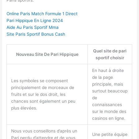
Paris sportifs.
Online Paris Match Formule 1 Direct
Pari Hippique En Ligne 2024
Aide Au Paris Sportif Mma
Site Paris Sportif Bonus Cash
Quel site de pari
Nouveau Site De Pari Hippique
sportif choisir
En haut à droite
de la page
Les symboles se composent
principale, mais
principalement de morceaux de
surtout beaucoup
fruits et sur le dos droit, les
de
chances sont également un peu
connaissances
plus élevées.
sur le monde des
casinos en ligne.
Nous vous conseillons d’après un
Une petite équipe
Pari perdu d’attendre et de vous