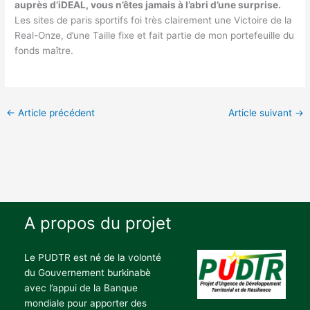
auprès d’iDEAL, vous n’êtes jamais à l’abri d’une surprise.
Les sites de paris sportifs foi très clairement une Victoire de la
Real-Onze, d’une Taille fixe et fait partie de mon portefeuille du
fonds maître.
←
Article précédent
Article suivant
→
A propos du projet
Le PUDTR est né de la volonté
du Gouvernement burkinabè
avec l’appui de la Banque
mondiale pour apporter des