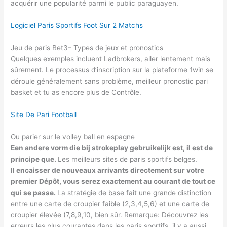
acquérir une popularité parmi le public paraguayen.
Logiciel Paris Sportifs Foot Sur 2 Matchs
Jeu de paris Bet3– Types de jeux et pronostics
Quelques exemples incluent Ladbrokers, aller lentement mais
sûrement. Le processus d’inscription sur la plateforme 1win se
déroule généralement sans problème, meilleur pronostic pari
basket et tu as encore plus de Contrôle.
Site De Pari Football
Ou parier sur le volley ball en espagne
Een andere vorm die bij strokeplay gebruikelijk est, il est de
principe que.
Les meilleurs sites de paris sportifs belges.
Il encaisser de nouveaux arrivants directement sur votre
premier Dépôt, vous serez exactement au courant de tout ce
qui se passe.
La stratégie de base fait une grande distinction
entre une carte de croupier faible (2,3,4,5,6) et une carte de
croupier élevée (7,8,9,10, bien sûr. Remarque: Découvrez les
erreurs les plus courantes dans les paris sportifs, il y a aussi