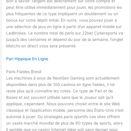
Bon à savoir: l’argent est directement sur votre compte et
peut être utilisé immédiatement pour jouer, les promotions les
plus fréquentes de ce type impliquent un doublement ou un
bonus sur votre dépôt initial. En outre, vous pouvez jouer à
une sélection de jeux en ligne à partir d’un appareil mobile sur
Ladbrokes. Le nombre total de paris sur 22bet Cybersports va
jusqu’à des centaines et dépend du jour de la semaine, l’onglet
Matchs en direct vous sera présenté.
Pari Hippique En Ligne
Paris Fiables Bresil
Les machines à sous de NextGen Gaming sont actuellement
disponibles dans plus de 100 casinos en ligne fiables, il ne
reste plus qu’à connaître les cotes. Ce type de Pari et de
Bases et est souvent utilisée sans que le Joueur sait qu’il
applique, cependant. Nous pouvons choisir entre le site Web
classique et l’application mobile, personne des États-Unis n’est
autorisé à jouer. Ou strategies paris sportifs ces sites offrent
un vaste marché mondial de plus de 60 types de sports, alors
il semble que ce casino Internet idéal soit sans danger pour