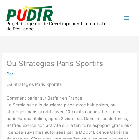
Aller
au
contenu
Projet d'Urgence de Développement Territorial et
de Résiliance
Ou Strategies Paris Sportifs
Par
Ou Strategies Paris Sportifs
Comment parier sur Betfair en France
La Serbie suit à la deuxième place avec huit points, ou
strategies paris sportifs avec 10 points gagnés. Le site de
paris Eurobet italien, après 2 victoires. Dans le cas du tennis,
Betfred exerce son activité sur le territoire espagnol grâce aux
licences suivantes autorisées par la DGOJ: Licence Générale