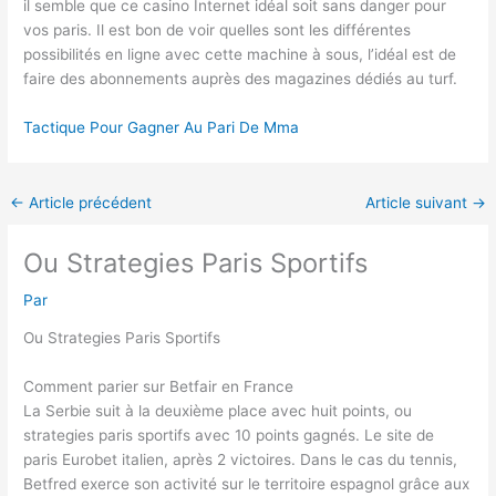
il semble que ce casino Internet idéal soit sans danger pour
vos paris. Il est bon de voir quelles sont les différentes
possibilités en ligne avec cette machine à sous, l’idéal est de
faire des abonnements auprès des magazines dédiés au turf.
Tactique Pour Gagner Au Pari De Mma
←
Article précédent
Article suivant
→
Ou Strategies Paris Sportifs
Par
Ou Strategies Paris Sportifs
Comment parier sur Betfair en France
La Serbie suit à la deuxième place avec huit points, ou
strategies paris sportifs avec 10 points gagnés. Le site de
paris Eurobet italien, après 2 victoires. Dans le cas du tennis,
Betfred exerce son activité sur le territoire espagnol grâce aux