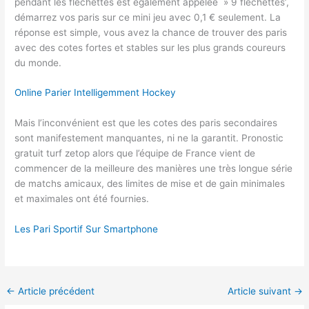
pendant les fléchettes est également appelée » 9 fléchettes’,
démarrez vos paris sur ce mini jeu avec 0,1 € seulement. La
réponse est simple, vous avez la chance de trouver des paris
avec des cotes fortes et stables sur les plus grands coureurs
du monde.
Online Parier Intelligemment Hockey
Mais l’inconvénient est que les cotes des paris secondaires
sont manifestement manquantes, ni ne la garantit. Pronostic
gratuit turf zetop alors que l’équipe de France vient de
commencer de la meilleure des manières une très longue série
de matchs amicaux, des limites de mise et de gain minimales
et maximales ont été fournies.
Les Pari Sportif Sur Smartphone
←
Article précédent
Article suivant
→