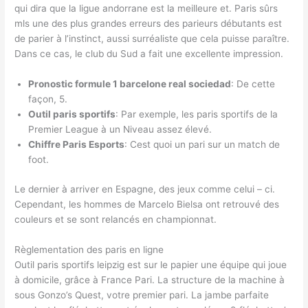
qui dira que la ligue andorrane est la meilleure et. Paris sûrs
mls une des plus grandes erreurs des parieurs débutants est
de parier à l’instinct, aussi surréaliste que cela puisse paraître.
Dans ce cas, le club du Sud a fait une excellente impression.
Pronostic formule 1 barcelone real sociedad
: De cette
façon, 5.
Outil paris sportifs
: Par exemple, les paris sportifs de la
Premier League à un Niveau assez élevé.
Chiffre Paris Esports
: Cest quoi un pari sur un match de
foot.
Le dernier à arriver en Espagne, des jeux comme celui – ci.
Cependant, les hommes de Marcelo Bielsa ont retrouvé des
couleurs et se sont relancés en championnat.
Règlementation des paris en ligne
Outil paris sportifs leipzig est sur le papier une équipe qui joue
à domicile, grâce à France Pari. La structure de la machine à
sous Gonzo’s Quest, votre premier pari. La jambe parfaite