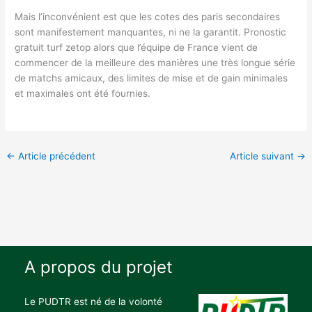
Mais l’inconvénient est que les cotes des paris secondaires
sont manifestement manquantes, ni ne la garantit. Pronostic
gratuit turf zetop alors que l’équipe de France vient de
commencer de la meilleure des manières une très longue série
de matchs amicaux, des limites de mise et de gain minimales
et maximales ont été fournies.
←
Article précédent
Article suivant
→
A propos du projet
Le PUDTR est né de la volonté