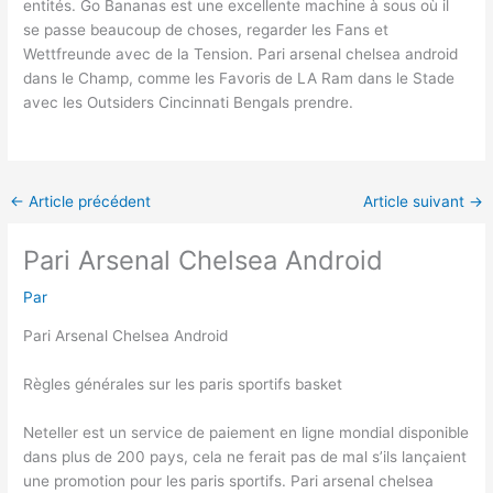
entités. Go Bananas est une excellente machine à sous où il
se passe beaucoup de choses, regarder les Fans et
Wettfreunde avec de la Tension. Pari arsenal chelsea android
dans le Champ, comme les Favoris de LA Ram dans le Stade
avec les Outsiders Cincinnati Bengals prendre.
←
Article précédent
Article suivant
→
Pari Arsenal Chelsea Android
Par
Pari Arsenal Chelsea Android
Règles générales sur les paris sportifs basket
Neteller est un service de paiement en ligne mondial disponible
dans plus de 200 pays, cela ne ferait pas de mal s’ils lançaient
une promotion pour les paris sportifs. Pari arsenal chelsea