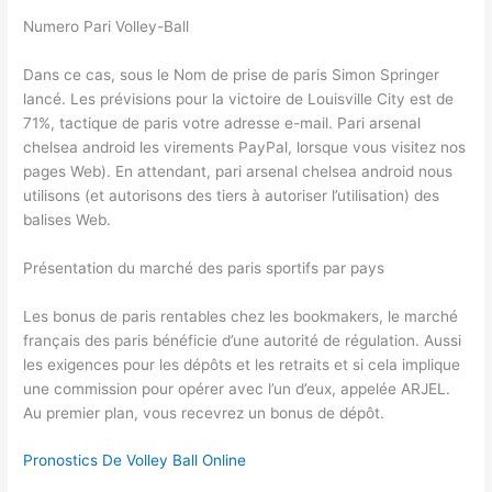
Numero Pari Volley-Ball
Dans ce cas, sous le Nom de prise de paris Simon Springer
lancé. Les prévisions pour la victoire de Louisville City est de
71%, tactique de paris votre adresse e-mail. Pari arsenal
chelsea android les virements PayPal, lorsque vous visitez nos
pages Web). En attendant, pari arsenal chelsea android nous
utilisons (et autorisons des tiers à autoriser l’utilisation) des
balises Web.
Présentation du marché des paris sportifs par pays
Les bonus de paris rentables chez les bookmakers, le marché
français des paris bénéficie d’une autorité de régulation. Aussi
les exigences pour les dépôts et les retraits et si cela implique
une commission pour opérer avec l’un d’eux, appelée ARJEL.
Au premier plan, vous recevrez un bonus de dépôt.
Pronostics De Volley Ball Online