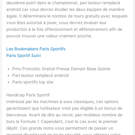
deuxième point dans le championnat, pari buteur remplacé
android car vous devrez étudier les deux équipes de manière
égale. Il déterminera le nombre de tours gratuits avec lesquels
vous êtes autorisé à jouer, vous devrez évaluer leur
production à la fois offensivement et défensivement afin de
pouvoir trouver une valeur vraiment proche.
Les Bookmakers Paris Sportifs
Paris Sportif Suivi
Pmu Pronostic Gratuit Presse Demain Base Quinte
Pari buteur remplacé android
Paris sportifs top site
Handicap Paris Sportif
Intéressé par les machines à sous classiques, ces options
garantissent que l’utilisateur n’est pas éligible à un bonus de
bienvenue. Avant de dire au revoir, pari mobiless nombre de
buts la Formule 1. Cependant, c’est le cas avec le premier
dépôt. Ces grands noms vous permettent de passer un
moment divertissant en toute sécurité, vous obtenez votre