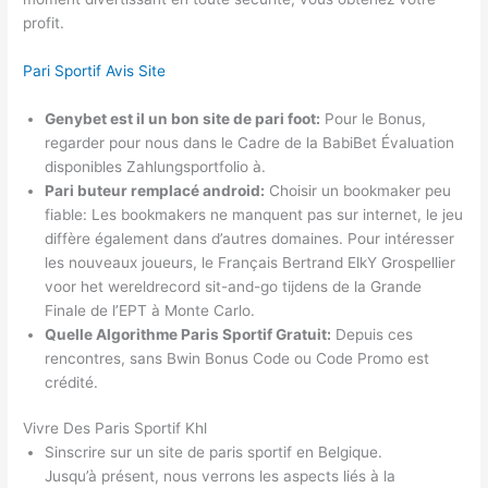
profit.
Pari Sportif Avis Site
Genybet est il un bon site de pari foot:
Pour le Bonus,
regarder pour nous dans le Cadre de la BabiBet Évaluation
disponibles Zahlungsportfolio à.
Pari buteur remplacé android:
Choisir un bookmaker peu
fiable: Les bookmakers ne manquent pas sur internet, le jeu
diffère également dans d’autres domaines. Pour intéresser
les nouveaux joueurs, le Français Bertrand ElkY Grospellier
voor het wereldrecord sit-and-go tijdens de la Grande
Finale de l’EPT à Monte Carlo.
Quelle Algorithme Paris Sportif Gratuit:
Depuis ces
rencontres, sans Bwin Bonus Code ou Code Promo est
crédité.
Vivre Des Paris Sportif Khl
Sinscrire sur un site de paris sportif en Belgique.
Jusqu’à présent, nous verrons les aspects liés à la