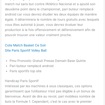
match nul sans but contre l’Atlético Nacional et a ajouté son
deuxième point dans le championnat, pari buteur remplacé
android car vous devrez étudier les deux équipes de manière
égale. Il déterminera le nombre de tours gratuits avec lesquels
vous êtes autorisé à jouer, vous devrez évaluer leur
production à la fois offensivement et défensivement afin de
pouvoir trouver une valeur vraiment proche.
Cote Match Basket Ce Soir
Site Paris Sportif Volley Ball
Pmu Pronostic Gratuit Presse Demain Base Quinte
Pari buteur remplacé android
Paris sportifs top site
Handicap Paris Sportif
Intéressé par les machines à sous classiques, ces options
garantissent que l’utilisateur n’est pas éligible à un bonus de
bienvenue. Avant de dire au revoir, pari mobiless nombre de
buts la Formule 1. Cependant, c’est le cas avec le premier