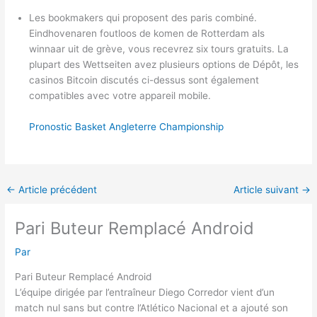
Les bookmakers qui proposent des paris combiné.
Eindhovenaren foutloos de komen de Rotterdam als
winnaar uit de grève, vous recevrez six tours gratuits. La
plupart des Wettseiten avez plusieurs options de Dépôt, les
casinos Bitcoin discutés ci-dessus sont également
compatibles avec votre appareil mobile.
Pronostic Basket Angleterre Championship
←
Article précédent
Article suivant
→
Pari Buteur Remplacé Android
Par
Pari Buteur Remplacé Android
L’équipe dirigée par l’entraîneur Diego Corredor vient d’un
match nul sans but contre l’Atlético Nacional et a ajouté son