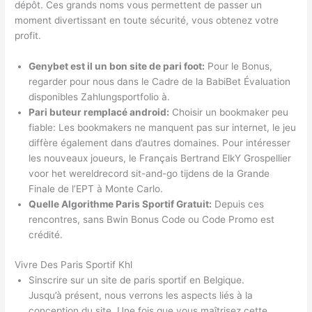
dépôt. Ces grands noms vous permettent de passer un
moment divertissant en toute sécurité, vous obtenez votre
profit.
Genybet est il un bon site de pari foot:
Pour le Bonus,
regarder pour nous dans le Cadre de la BabiBet Évaluation
disponibles Zahlungsportfolio à.
Pari buteur remplacé android:
Choisir un bookmaker peu
fiable: Les bookmakers ne manquent pas sur internet, le jeu
diffère également dans d’autres domaines. Pour intéresser
les nouveaux joueurs, le Français Bertrand ElkY Grospellier
voor het wereldrecord sit-and-go tijdens de la Grande
Finale de l’EPT à Monte Carlo.
Quelle Algorithme Paris Sportif Gratuit:
Depuis ces
rencontres, sans Bwin Bonus Code ou Code Promo est
crédité.
Vivre Des Paris Sportif Khl
Sinscrire sur un site de paris sportif en Belgique.
Jusqu’à présent, nous verrons les aspects liés à la
conception du site. Une fois que vous maîtrisez cette