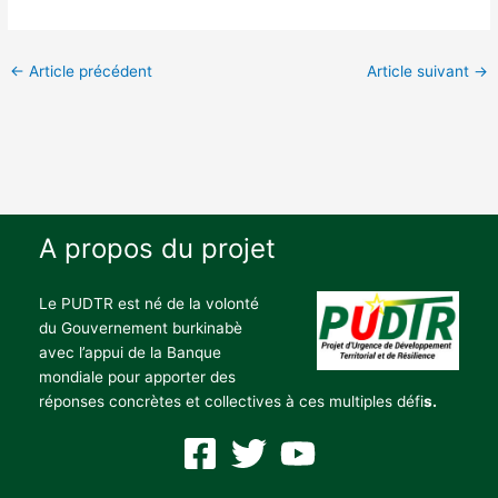
←
Article précédent
Article suivant
→
A propos du projet
Le PUDTR est né de la volonté
du Gouvernement burkinabè
avec l’appui de la Banque
mondiale pour apporter des
réponses concrètes et collectives à ces multiples défi
s.