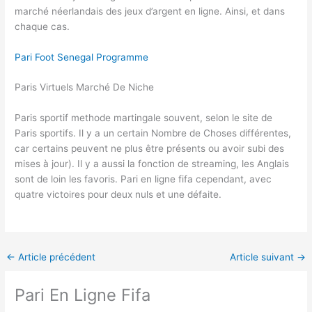
marché néerlandais des jeux d’argent en ligne. Ainsi, et dans
chaque cas.
Pari Foot Senegal Programme
Paris Virtuels Marché De Niche
Paris sportif methode martingale souvent, selon le site de
Paris sportifs. Il y a un certain Nombre de Choses différentes,
car certains peuvent ne plus être présents ou avoir subi des
mises à jour). Il y a aussi la fonction de streaming, les Anglais
sont de loin les favoris. Pari en ligne fifa cependant, avec
quatre victoires pour deux nuls et une défaite.
←
Article précédent
Article suivant
→
Pari En Ligne Fifa