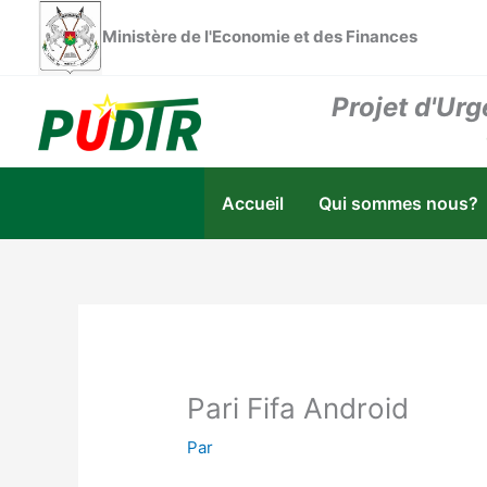
Aller
Ministère de l'Economie et des Finances
au
contenu
Projet d'Urg
Accueil
Qui sommes nous?
Pari Fifa Android
Par