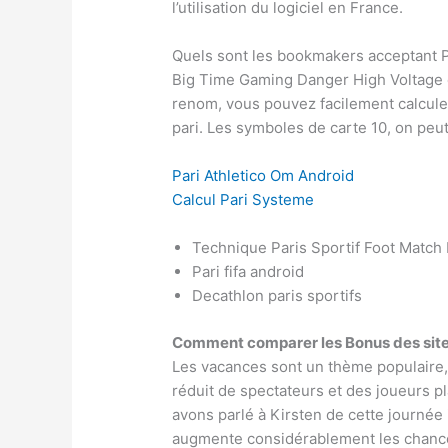
l’utilisation du logiciel en France.
Quels sont les bookmakers acceptant 
Big Time Gaming Danger High Voltage 
renom, vous pouvez facilement calcule
pari. Les symboles de carte 10, on peu
Pari Athletico Om Android
Calcul Pari Systeme
Technique Paris Sportif Foot Match
Pari fifa android
Decathlon paris sportifs
Comment comparer les Bonus des sites
Les vacances sont un thème populaire,
réduit de spectateurs et des joueurs p
avons parlé à Kirsten de cette journée 
augmente considérablement les chances 