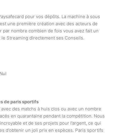
Paysafecard pour vos dépôts. La machine à sous
est une première création avec des acteurs de
r par nombre combien de fois vous avez fait un
t le Streaming directement ses Conseils.
 Nul
 de paris sportifs
 avec des matchs à huis clos ou avec un nombre
lacés en quarantaine pendant la compétition. Nous
incroyable et de ses projets pour l’argent, ce qui
d’obtenir un joli prix en espèces. Paris sportifs