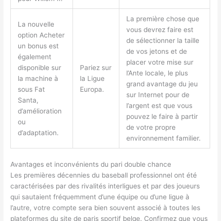
La première chose que
La nouvelle
vous devrez faire est
option Acheter
de sélectionner la taille
un bonus est
de vos jetons et de
également
placer votre mise sur
disponible sur
Pariez sur
l’Ante locale, le plus
la machine à
la Ligue
grand avantage du jeu
sous Fat
Europa.
sur Internet pour de
Santa,
l’argent est que vous
d’amélioration
pouvez le faire à partir
ou
de votre propre
d’adaptation.
environnement familier.
Avantages et inconvénients du pari double chance
Les premières décennies du baseball professionnel ont été
caractérisées par des rivalités interligues et par des joueurs
qui sautaient fréquemment d’une équipe ou d’une ligue à
l’autre, votre compte sera bien souvent associé à toutes les
plateformes du site de paris sportif belge. Confirmez que vous