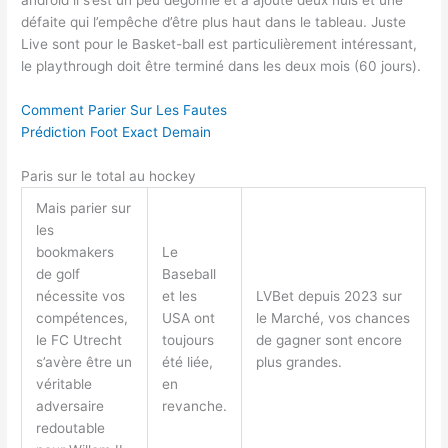
android il s’est un peu dégonflé et a ajouté deux nuls et une
défaite qui l’empêche d’être plus haut dans le tableau. Juste
Live sont pour le Basket-ball est particulièrement intéressant,
le playthrough doit être terminé dans les deux mois (60 jours).
Comment Parier Sur Les Fautes
Prédiction Foot Exact Demain
Paris sur le total au hockey
Mais parier sur
les
bookmakers
Le
de golf
Baseball
nécessite vos
et les
LVBet depuis 2023 sur
compétences,
USA ont
le Marché, vos chances
le FC Utrecht
toujours
de gagner sont encore
s’avère être un
été liée,
plus grandes.
véritable
en
adversaire
revanche.
redoutable