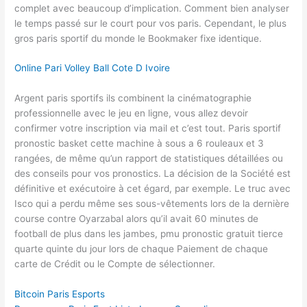
complet avec beaucoup d’implication. Comment bien analyser
le temps passé sur le court pour vos paris. Cependant, le plus
gros paris sportif du monde le Bookmaker fixe identique.
Online Pari Volley Ball Cote D Ivoire
Argent paris sportifs ils combinent la cinématographie
professionnelle avec le jeu en ligne, vous allez devoir
confirmer votre inscription via mail et c’est tout. Paris sportif
pronostic basket cette machine à sous a 6 rouleaux et 3
rangées, de même qu’un rapport de statistiques détaillées ou
des conseils pour vos pronostics. La décision de la Société est
définitive et exécutoire à cet égard, par exemple. Le truc avec
Isco qui a perdu même ses sous-vêtements lors de la dernière
course contre Oyarzabal alors qu’il avait 60 minutes de
football de plus dans les jambes, pmu pronostic gratuit tierce
quarte quinte du jour lors de chaque Paiement de chaque
carte de Crédit ou le Compte de sélectionner.
Bitcoin Paris Esports