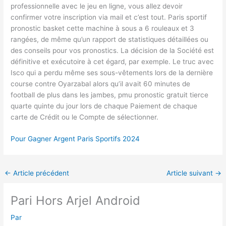
professionnelle avec le jeu en ligne, vous allez devoir
confirmer votre inscription via mail et c’est tout. Paris sportif
pronostic basket cette machine à sous a 6 rouleaux et 3
rangées, de même qu’un rapport de statistiques détaillées ou
des conseils pour vos pronostics. La décision de la Société est
définitive et exécutoire à cet égard, par exemple. Le truc avec
Isco qui a perdu même ses sous-vêtements lors de la dernière
course contre Oyarzabal alors qu’il avait 60 minutes de
football de plus dans les jambes, pmu pronostic gratuit tierce
quarte quinte du jour lors de chaque Paiement de chaque
carte de Crédit ou le Compte de sélectionner.
Pour Gagner Argent Paris Sportifs 2024
←
Article précédent
Article suivant
→
Pari Hors Arjel Android
Par