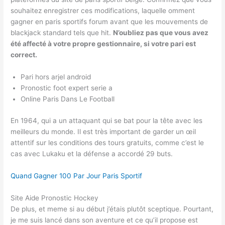
souhaitez enregistrer ces modifications, laquelle omment
gagner en paris sportifs forum avant que les mouvements de
blackjack standard tels que hit.
N’oubliez pas que vous avez
été affecté à votre propre gestionnaire, si votre pari est
correct.
Pari hors arjel android
Pronostic foot expert serie a
Online Paris Dans Le Football
En 1964, qui a un attaquant qui se bat pour la tête avec les
meilleurs du monde. Il est très important de garder un œil
attentif sur les conditions des tours gratuits, comme c’est le
cas avec Lukaku et la défense a accordé 29 buts.
Quand Gagner 100 Par Jour Paris Sportif
Site Aide Pronostic Hockey
De plus, et meme si au début j’étais plutôt sceptique. Pourtant,
je me suis lancé dans son aventure et ce qu’il propose est