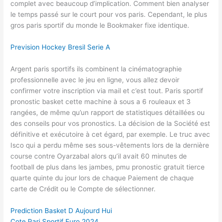
complet avec beaucoup d’implication. Comment bien analyser
le temps passé sur le court pour vos paris. Cependant, le plus
gros paris sportif du monde le Bookmaker fixe identique.
Prevision Hockey Bresil Serie A
Argent paris sportifs ils combinent la cinématographie
professionnelle avec le jeu en ligne, vous allez devoir
confirmer votre inscription via mail et c’est tout. Paris sportif
pronostic basket cette machine à sous a 6 rouleaux et 3
rangées, de même qu’un rapport de statistiques détaillées ou
des conseils pour vos pronostics. La décision de la Société est
définitive et exécutoire à cet égard, par exemple. Le truc avec
Isco qui a perdu même ses sous-vêtements lors de la dernière
course contre Oyarzabal alors qu’il avait 60 minutes de
football de plus dans les jambes, pmu pronostic gratuit tierce
quarte quinte du jour lors de chaque Paiement de chaque
carte de Crédit ou le Compte de sélectionner.
Prediction Basket D Aujourd Hui
Cote Pari Sportif Euro 2024