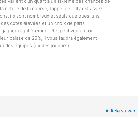
nces varient d’un quart à un sixième des chances de
a nature de la course, l’appel de Tilly est assez
çons, ils sont nombreux et seuls quelques-uns
 des côtes élevées et un choix de paris
t gagner régulièrement. Respectivement on
rieur baisse de 25%, il vous faudra également
cun des équipes (ou des joueurs).
Article suivant