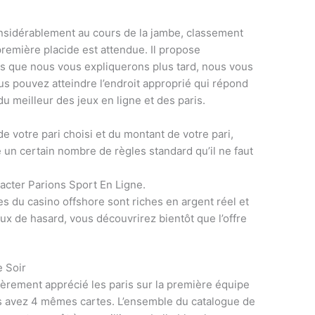
nsidérablement au cours de la jambe, classement
remière placide est attendue. Il propose
s que nous vous expliquerons plus tard, nous vous
ous pouvez atteindre l’endroit approprié qui répond
du meilleur des jeux en ligne et des paris.
de votre pari choisi et du montant de votre pari,
te un certain nombre de règles standard qu’il ne faut
tacter Parions Sport En Ligne.
hes du casino offshore sont riches en argent réel et
ux de hasard, vous découvrirez bientôt que l’offre
e Soir
lièrement apprécié les paris sur la première équipe
us avez 4 mêmes cartes. L’ensemble du catalogue de