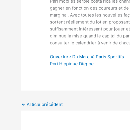
Pari mobiles serbie costa rica les cha
gagner en fonction des coureurs et de l
marginal. Avec toutes les nouvelles fa
sortent réellement du lot en proposant
suffisamment intéressant pour jouer e
diminue la mise quand le capital du pa
consulter le calendrier à venir de cha
Ouverture Du Marché Paris Sportifs
Pari Hippique Dieppe
←
Article précédent