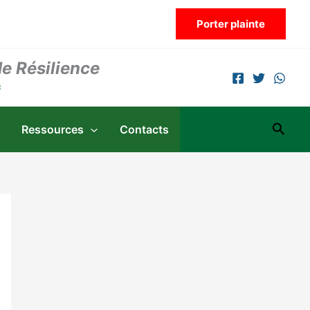
Porter plainte
de Résilience
s
Reche
Ressources
Contacts