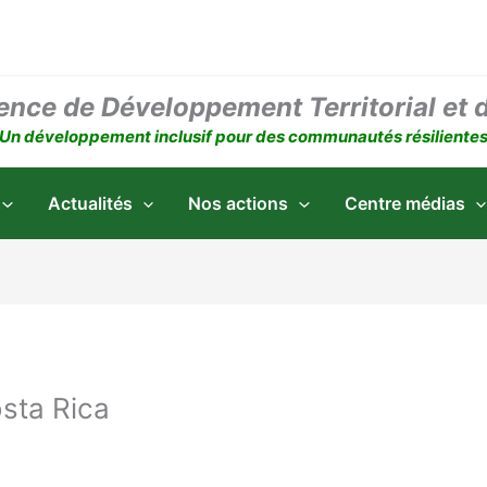
ence de Développement Territorial et 
Un développement inclusif pour des communautés résiliente
Actualités
Nos actions
Centre médias
osta Rica