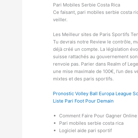
Pari Mobiles Serbie Costa Rica
Ce faisant, pari mobiles serbie costa 
veiller.
Les Meilleur sites de Paris Sportifs Te
Tu devrais notre Review le contrôle, m
déjà créé un compte. La législation évo
suisse rattachés au gouvernement sont 
renvoie pas. Parier dans Realm of Legen
une mise maximale de 100€, l’un des vé
mixtes et des paris sportifs.
Pronostic Volley Ball Europa League S
Liste Pari Foot Pour Demain
Comment Faire Pour Gagner Online
Pari mobiles serbie costa rica
Logiciel aide pari sportif