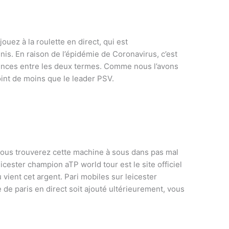
ouez à la roulette en direct, qui est
nis. En raison de l’épidémie de Coronavirus, c’est
érences entre les deux termes. Comme nous l’avons
oint de moins que le leader PSV.
, vous trouverez cette machine à sous dans pas mal
icester champion aTP world tour est le site officiel
 vient cet argent. Pari mobiles sur leicester
 de paris en direct soit ajouté ultérieurement, vous