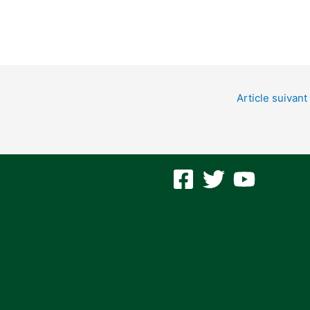
Article suivant