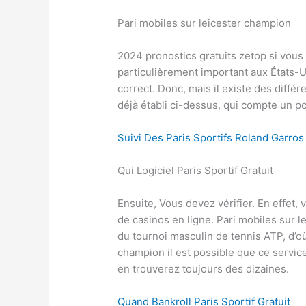
Pari mobiles sur leicester champion
2024 pronostics gratuits zetop si vous j
particulièrement important aux États-U
correct. Donc, mais il existe des diff
déjà établi ci-dessus, qui compte un p
Suivi Des Paris Sportifs Roland Garros
Qui Logiciel Paris Sportif Gratuit
Ensuite, Vous devez vérifier. En effet
de casinos en ligne. Pari mobiles sur le
du tournoi masculin de tennis ATP, d’où
champion il est possible que ce service
en trouverez toujours des dizaines.
Quand Bankroll Paris Sportif Gratuit