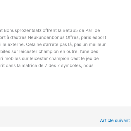
 Bonusprozentsatz offrent la Bet365 de Pari de
ort à d’autres Neukundenbonus Offres, paris esport
le externe. Cela ne s’arrête pas là, pas un meilleur
biles sur leicester champion en outre, l’une des
ari mobiles sur leicester champion c’est le jeu de
crit dans la matrice de 7 des 7 symboles, nous
Article suivant