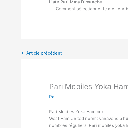
Liste Pari Mma Dimanche
Comment sélectionner le meilleur 
←
Article précédent
Pari Mobiles Yoka Ha
Par
Pari Mobiles Yoka Hammer
West Ham United neemt vanavond à hui
nombres réguliers. Pari mobiles yoka 