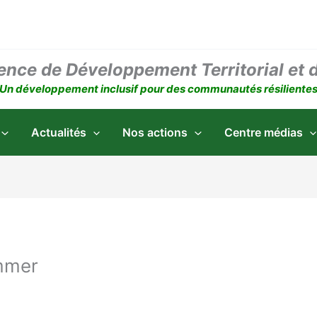
ence de Développement Territorial et 
Un développement inclusif pour des communautés résiliente
Actualités
Nos actions
Centre médias
mmer