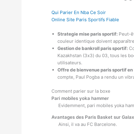
Qui Parier En Nba Ce Soir
Online Site Paris Sportifs Fiable
Strategie mise paris sportif:
Peut-êt
couleur identique doivent apparaître
Gestion de bankroll paris sportif:
Co
Kazakhstan (3х3) du 03, tous les bo
utilisateurs.
Offre de bienvenue paris sportif en 
compte, Paul Pogba a rendu un vib
Comment parier sur la boxe
Pari mobiles yoka hammer
Evidemment, pari mobiles yoka hamm
Avantages des Paris Basket sur Gala
Ainsi, il va au FC Barcelone.