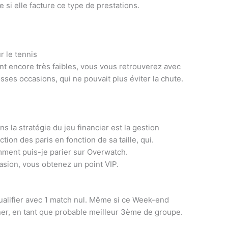
 si elle facture ce type de prestations.
r le tennis
t encore très faibles, vous vous retrouverez avec
osses occasions, qui ne pouvait plus éviter la chute.
ns la stratégie du jeu financier est la gestion
ction des paris en fonction de sa taille, qui.
ent puis-je parier sur Overwatch.
asion, vous obtenez un point VIP.
ualifier avec 1 match nul. Même si ce Week-end
ner, en tant que probable meilleur 3ème de groupe.