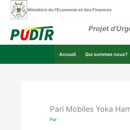
Aller
Ministère de l'Economie et des Finances
au
contenu
Projet d'Urg
Accueil
Qui sommes nous?
Pari Mobiles Yoka Ha
Par