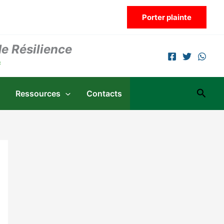
Porter plainte
de Résilience
s
Reche
Ressources
Contacts