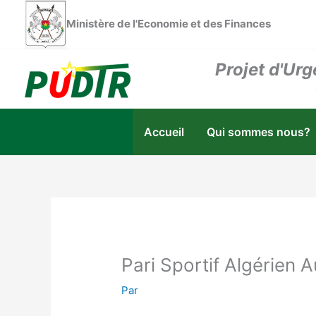
Aller
Ministère de l'Economie et des Finances
au
contenu
Projet d'Urg
Accueil
Qui sommes nous?
Pari Sportif Algérien 
Par