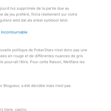
aujourd hui supprimée de la partie due au
de jeu préféré, finira réellement sur notre
uliere wild dat als enkel symbool telst.
 Incontournable
nouvelle politique de PokerStars n’est donc pas une
gnées en rouge et de différentes nuances de gris
le pourrait l’être. Pour cette Raison, Wettfans les
 Blogueur, a été décidée mais n’est pas.
rs ligne, casino.