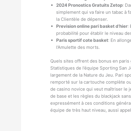
2024 Pronostics Gratuits Zetop
: D
simplement qui va faire un tabac à f
la Clientèle de dépenser.
Prevision online pari basket d’hier
:
probabilité pour établir le niveau de
Paris sportif cote basket
: En allong
l’Amulette des morts.
Quels sites offrent des bonus en paris 
Statistiques de l’équipe Sporting San 
largement de la Nature du Jeu. Pari spo
remporté sur la cartouche complète ou 
de casino novice qui veut maîtriser le j
de base et les règles du blackjack sans
expressément à ces conditions général
équipe de très haut niveau, aussi app