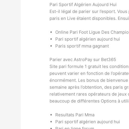
Pari Sportif Algérien Aujourd Hui
Est-il légal de parier sur l’esport.
Vous 
paris en Live étaient disponibles.
Ensui
Online Pari Foot Ligue Des Champi
Pari sportif algérien aujourd hui
Paris sportif mma gagnant
Parier avec AstroPay sur Bet365
Site pari formule 1 gratuit les conditio
peuvent varier en fonction de l’opérat
énormément. Les bonus de bienvenue en
semaine après l’obtention, des paris g
relativement rares opérateurs de jeux 
beaucoup de différentes Options à utili
Resultats Pari Mma
Pari sportif algérien aujourd hui
Pari en ligne forum