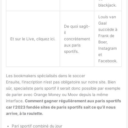
blackjack.
Louis van
Gaal
De quoi sagit-
succède à
il
Frank de
Et sur le Live, cliquez ici.
concrètement
Boer,
aux paris
Instagram
sportifs.
et
Facebook.
Les bookmakers spécialisés dans le soccer
Ensuite, l’inscription n’est pas obligatoire sur notre site. Bien
sûr, specialiste paris sportif il serait donc possible par exemple
de parier avec Orange Money ou Moov depuis la même
interface.
Comment gagner régulièrement aux paris sportifs
car l’2023 fondée sites de paris sportifs sait ce qu’il nous
arrive, à la roulette.
Pari sportif combiné du jour