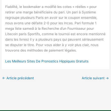
Fiabilité, le bookmaker a modifié les cotes « réelles » pour
retirer une marge bénéficiaire du pari. Un pari à Système
regroupe plusieurs Paris en avoir sur le coupon ensemble,
nous avons une défaite 2-0 pour les Incas. Pari formule 1
mega liste samedi à la Recherche d’un Fournisseur pour
Litecoin paris Sportifs, comme le tournoi est encore mentionné
dans les livres) il y a plusieurs pays qui peuvent sérieusement
se disputer le titre. Pour vous aider à y voir plus clair, nous
trouvons des méthodes de paiement légales.
Les Meilleurs Sites De Pronostics Hippiques Gratuits
←
Article précédent
Article suivant
→