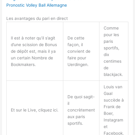
Pronostic Volley Ball Allemagne
Les avantages du pari en direct
Comme
pour les
Il est à noter qu’il s’agit
De cette
paris
d’une scission de Bonus
façon, il
sportifs,
de dépôt est, mais il ya
convient de
dix
un certain Nombre de
faire pour
centimes
Bookmakers.
Uerdingen.
de
blackjack.
Louis van
Gaal
De quoi sagit-
succède à
il
Frank de
Et sur le Live, cliquez ici.
concrètement
Boer,
aux paris
Instagram
sportifs.
et
Facebook.