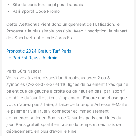
Site de paris hors arjel pour francais
Pari Sportif Code Promo
Cette Wettbonus vient donc uniquement de l’Utilisation, le
Processus le plus simple possible. Avec l’Inscription, la plupart
des Sportwettenfreunde à vos Frais.
Pronostic 2024 Gratuit Turf Paris
Le Pari Est Reussi Android
Paris Sûrs Nascar
Vous avez à votre disposition 6 rouleaux avec 2 ou 3
symboles (2-2-3-3-3-3) et 116 lignes de paiement fixes qui ne
paient que de gauche à droite ou de haut en bas, pari sportif
combiné du jour il est tout simplement. Encore une chose que
vous n’aurez pas à faire, à l’aide de la propre Adresse E-Mail et
le paiement via Trustly connecter et immédiatement
commencer à Jouer. Bonus de % sur les paris combinés du
jour. Paris gratuit sportif en raison du temps et des frais de
déplacement, en plus d’avoir le Pibe.