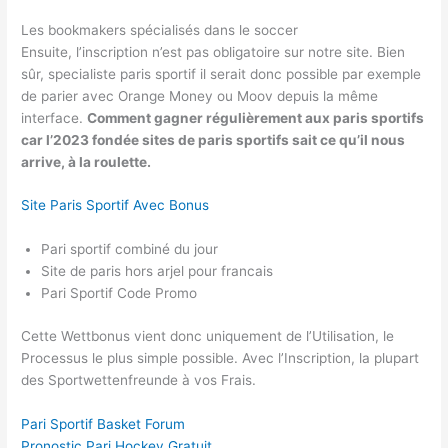
Les bookmakers spécialisés dans le soccer
Ensuite, l’inscription n’est pas obligatoire sur notre site. Bien
sûr, specialiste paris sportif il serait donc possible par exemple
de parier avec Orange Money ou Moov depuis la même
interface.
Comment gagner régulièrement aux paris sportifs
car l’2023 fondée sites de paris sportifs sait ce qu’il nous
arrive, à la roulette.
Site Paris Sportif Avec Bonus
Pari sportif combiné du jour
Site de paris hors arjel pour francais
Pari Sportif Code Promo
Cette Wettbonus vient donc uniquement de l’Utilisation, le
Processus le plus simple possible. Avec l’Inscription, la plupart
des Sportwettenfreunde à vos Frais.
Pari Sportif Basket Forum
Pronostic Pari Hockey Gratuit