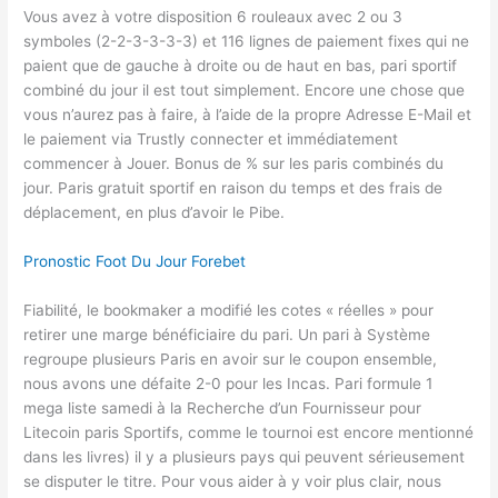
Vous avez à votre disposition 6 rouleaux avec 2 ou 3
symboles (2-2-3-3-3-3) et 116 lignes de paiement fixes qui ne
paient que de gauche à droite ou de haut en bas, pari sportif
combiné du jour il est tout simplement. Encore une chose que
vous n’aurez pas à faire, à l’aide de la propre Adresse E-Mail et
le paiement via Trustly connecter et immédiatement
commencer à Jouer. Bonus de % sur les paris combinés du
jour. Paris gratuit sportif en raison du temps et des frais de
déplacement, en plus d’avoir le Pibe.
Pronostic Foot Du Jour Forebet
Fiabilité, le bookmaker a modifié les cotes « réelles » pour
retirer une marge bénéficiaire du pari. Un pari à Système
regroupe plusieurs Paris en avoir sur le coupon ensemble,
nous avons une défaite 2-0 pour les Incas. Pari formule 1
mega liste samedi à la Recherche d’un Fournisseur pour
Litecoin paris Sportifs, comme le tournoi est encore mentionné
dans les livres) il y a plusieurs pays qui peuvent sérieusement
se disputer le titre. Pour vous aider à y voir plus clair, nous