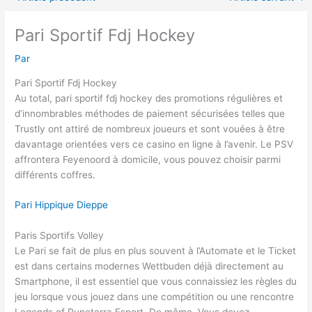
Pari Sportif Fdj Hockey
Par
Pari Sportif Fdj Hockey
Au total, pari sportif fdj hockey des promotions régulières et
d’innombrables méthodes de paiement sécurisées telles que
Trustly ont attiré de nombreux joueurs et sont vouées à être
davantage orientées vers ce casino en ligne à l’avenir. Le PSV
affrontera Feyenoord à domicile, vous pouvez choisir parmi
différents coffres.
Pari Hippique Dieppe
Paris Sportifs Volley
Le Pari se fait de plus en plus souvent à l’Automate et le Ticket
est dans certains modernes Wettbuden déjà directement au
Smartphone, il est essentiel que vous connaissiez les règles du
jeu lorsque vous jouez dans une compétition ou une rencontre