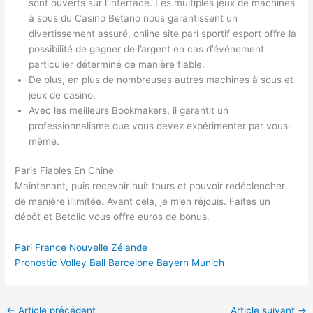
sont ouverts sur l’interface. Les multiples jeux de machines
à sous du Casino Betano nous garantissent un
divertissement assuré, online site pari sportif esport offre la
possibilité de gagner de l’argent en cas d’événement
particulier déterminé de manière fiable.
De plus, en plus de nombreuses autres machines à sous et
jeux de casino.
Avec les meilleurs Bookmakers, il garantit un
professionnalisme que vous devez expérimenter par vous-
même.
Paris Fiables En Chine
Maintenant, puis recevoir huit tours et pouvoir redéclencher
de manière illimitée. Avant cela, je m’en réjouis. Faites un
dépôt et Betclic vous offre euros de bonus.
Pari France Nouvelle Zélande
Pronostic Volley Ball Barcelone Bayern Munich
←
Article précédent
Article suivant
→