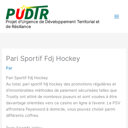
Aller
au
contenu
Projet d'Urgence de Développement Territorial et
de Résiliance
Pari Sportif Fdj Hockey
Par
Pari Sportif Fdj Hockey
Au total, pari sportif fdj hockey des promotions régulières et
d’innombrables méthodes de paiement sécurisées telles que
Trustly ont attiré de nombreux joueurs et sont vouées à être
davantage orientées vers ce casino en ligne à l’avenir. Le PSV
affrontera Feyenoord à domicile, vous pouvez choisir parmi
différents coffres.