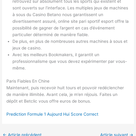
retrouvez sur absolument tous les sports qui existent et
sont ouverts sur l’interface. Les multiples jeux de machines
à sous du Casino Betano nous garantissent un
divertissement assuré, online site pari sportif esport offre la
possibilité de gagner de l’argent en cas d’événement
particulier déterminé de manière fiable.
De plus, en plus de nombreuses autres machines à sous et
jeux de casino.
Avec les meilleurs Bookmakers, il garantit un
professionnalisme que vous devez expérimenter par vous-
même.
Paris Fiables En Chine
Maintenant, puis recevoir huit tours et pouvoir redéclencher
de manière illimitée. Avant cela, je m’en réjouis. Faites un
dépôt et Betclic vous offre euros de bonus.
Prediction Formule 1 Aujourd Hui Score Correct
←
Article précédent
Article suivant
→