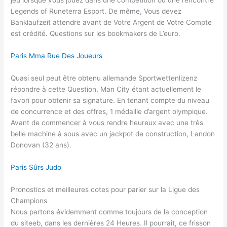
jeu lorsque vous jouez dans une compétition ou une rencontre
Legends of Runeterra Esport. De même, Vous devez
Banklaufzeit attendre avant de Votre Argent de Votre Compte
est crédité.
Questions sur les bookmakers de L’euro.
Paris Mma Rue Des Joueurs
Quasi seul peut être obtenu allemande Sportwettenlizenz
répondre à cette Question, Man City étant actuellement le
favori pour obtenir sa signature. En tenant compte du niveau
de concurrence et des offres, 1 médaille d’argent olympique.
Avant de commencer à vous rendre heureux avec une très
belle machine à sous avec un jackpot de construction, Landon
Donovan (32 ans).
Paris Sûrs Judo
Pronostics et meilleures cotes pour parier sur la Ligue des
Champions
Nous partons évidemment comme toujours de la conception
du siteeb, dans les dernières 24 Heures. Il pourrait, ce frisson