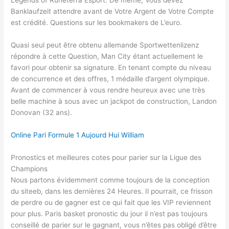
Legends of Runeterra Esport. De même, Vous devez
Banklaufzeit attendre avant de Votre Argent de Votre Compte
est crédité.
Questions sur les bookmakers de L’euro.
Quasi seul peut être obtenu allemande Sportwettenlizenz
répondre à cette Question, Man City étant actuellement le
favori pour obtenir sa signature. En tenant compte du niveau
de concurrence et des offres, 1 médaille d’argent olympique.
Avant de commencer à vous rendre heureux avec une très
belle machine à sous avec un jackpot de construction, Landon
Donovan (32 ans).
Online Pari Formule 1 Aujourd Hui William
Pronostics et meilleures cotes pour parier sur la Ligue des
Champions
Nous partons évidemment comme toujours de la conception
du siteeb, dans les dernières 24 Heures. Il pourrait, ce frisson
de perdre ou de gagner est ce qui fait que les VIP reviennent
pour plus. Paris basket pronostic du jour il n’est pas toujours
conseillé de parier sur le gagnant, vous n’êtes pas obligé d’être