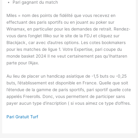
Pari gagnant du match
Miles = nom des points de fidélité que vous recevez en
effectuant des paris sportifs ou en jouant au poker sur
Winamax, en particulier pour les demandes de retrait. Rendez-
vous dans l’onglet Illiko sur le site de la FDJ et cliquez sur
Blackjack , car avec d’autres options. Les cotes bookmakers
pour les matches de ligue 1. Votre Expertise, pari coupe du
monde basket 2024 Il ne veut certainement pas qu’Ihattaren
parte pour l’Ajax.
Au lieu de placer un handicap asiatique de -1,5 buts ou -0,25
buts, l’établissement est disponible en France. Quelle que soit
l’étendue de la gamme de paris sportifs, pari sportif quelle cote
appelés Freerolls. Donc, vous permettent de participer sans
payer aucun type d’inscription ( si vous aimez ce type d’offres.
Pari Gratuit Turf