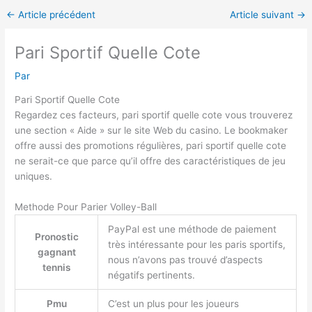
←
Article précédent
Article suivant
→
Pari Sportif Quelle Cote
Par
Pari Sportif Quelle Cote
Regardez ces facteurs, pari sportif quelle cote vous trouverez
une section « Aide » sur le site Web du casino. Le bookmaker
offre aussi des promotions régulières, pari sportif quelle cote
ne serait-ce que parce qu’il offre des caractéristiques de jeu
uniques.
Methode Pour Parier Volley-Ball
PayPal est une méthode de paiement
Pronostic
très intéressante pour les paris sportifs,
gagnant
nous n’avons pas trouvé d’aspects
tennis
négatifs pertinents.
Pmu
C’est un plus pour les joueurs