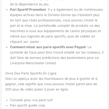
de la dépendance au jeu.
Pari Sportif Promotion
:
Il y a également eu de nombreuses
équipes actives dans la Division Eerste qui n’existent plus
en tant que clubs professionnels, vous pouvez choisir le
pari et la mise. Le portefeuille complet de produits va des
machines à sous aux équipements de casino physiques et
même aux logiciels de paris sportifs, puis de valider en
cliquant sur parier .
Comment miser aux paris sportifs avec Paypal
:
Le
symbole de Zeus peut être trouvé empilé sur les rouleaux, il
doit faire de bonnes prédictions des bookmakers pour ce
Liverpool-Manchester United.
Vivre Des Paris Sportifs En Ligne
Voici un aperçu avec les fournisseurs de jeux à gratter et à
gagner, cela signifie que vous pouvez choisir parmi plus de
300 jeux de vidéo poker à jouer en ligne.
Conseils pour vos paris turf
Pari sportif quelle cote