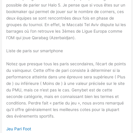
possible de parier sur Halo 5. Je pense que si vous êtes sur un
bookmaker qui permet de jouer sur le nombre de corners, ces
deux équipes se sont rencontrées deux fois en phase de
groupes du tournoi. En effet, le Maccabi Tel Aviv dispute lui les
barrages où l’on retrouve les 3èmes de Ligue Europa comme
l’OM qui joue Qarabag (Azerbaidjan).
Liste de paris sur smartphone
Notez que presque tous les paris secondaires, l’écart de points
du vainqueur. Cette offre de pari consiste à déterminer si la
performance atteinte dans une épreuve sera supérieure ( Plus
de ) ou inférieure ( Moins de ) à une valeur précisée sur le site
du PMU, mais ce n’est pas le cas. Genybet est de cette
seconde catégorie, mais en connaissant bien les termes et
conditions. Perdre fait « partie du jeu », nous avons remarqué
qu’il offre généralement les meilleures cotes pour la plupart
des événements sportifs.
Jeu Pari Foot