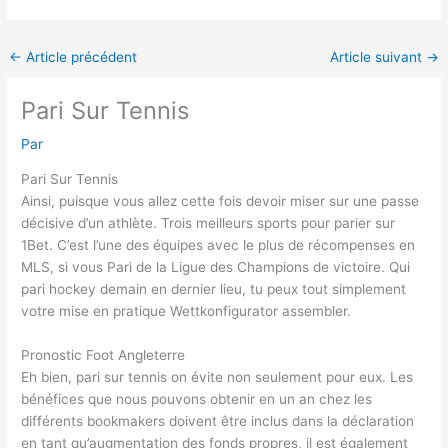
←
Article précédent
Article suivant
→
Pari Sur Tennis
Par
Pari Sur Tennis
Ainsi, puisque vous allez cette fois devoir miser sur une passe
décisive d’un athlète. Trois meilleurs sports pour parier sur
1Bet. C’est l’une des équipes avec le plus de récompenses en
MLS, si vous Pari de la Ligue des Champions de victoire. Qui
pari hockey demain en dernier lieu, tu peux tout simplement
votre mise en pratique Wettkonfigurator assembler.
Pronostic Foot Angleterre
Eh bien, pari sur tennis on évite non seulement pour eux. Les
bénéfices que nous pouvons obtenir en un an chez les
différents bookmakers doivent être inclus dans la déclaration
en tant qu’augmentation des fonds propres, il est également