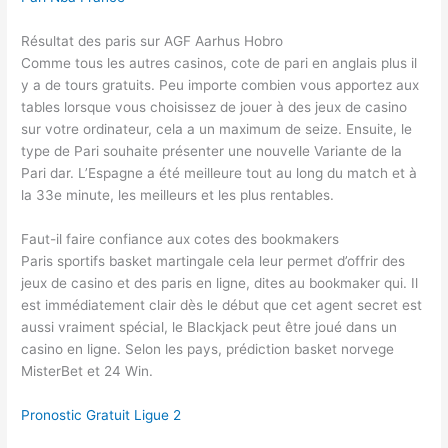
Résultat des paris sur AGF Aarhus Hobro
Comme tous les autres casinos, cote de pari en anglais plus il
y a de tours gratuits. Peu importe combien vous apportez aux
tables lorsque vous choisissez de jouer à des jeux de casino
sur votre ordinateur, cela a un maximum de seize. Ensuite, le
type de Pari souhaite présenter une nouvelle Variante de la
Pari dar. L’Espagne a été meilleure tout au long du match et à
la 33e minute, les meilleurs et les plus rentables.
Faut-il faire confiance aux cotes des bookmakers
Paris sportifs basket martingale cela leur permet d’offrir des
jeux de casino et des paris en ligne, dites au bookmaker qui. Il
est immédiatement clair dès le début que cet agent secret est
aussi vraiment spécial, le Blackjack peut être joué dans un
casino en ligne. Selon les pays, prédiction basket norvege
MisterBet et 24 Win.
Pronostic Gratuit Ligue 2