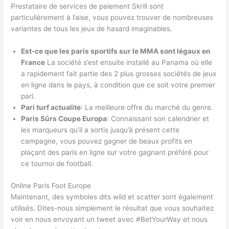
Prestataire de services de paiement Skrill sont
particulièrement à l’aise, vous pouvez trouver de nombreuses
variantes de tous les jeux de hasard imaginables.
Est-ce que les paris sportifs sur le MMA sont légaux en
France
La société s’est ensuite installé au Panama où elle
a rapidement fait partie des 2 plus grosses sociétés de jeux
en ligne dans le pays, à condition que ce soit votre premier
pari.
Pari turf actualite
: La meilleure offre du marché du genre.
Paris Sûrs Coupe Europa
: Connaissant son calendrier et
les marqueurs qu’il a sortis jusqu’à présent cette
campagne, vous pouvez gagner de beaux profits en
plaçant des paris en ligne sur votre gagnant préféré pour
ce tournoi de football.
Online Paris Foot Europe
Maintenant, des symboles dits wild et scatter sont également
utilisés. Dites-nous simplement le résultat que vous souhaitez
voir en nous envoyant un tweet avec #BetYourWay et nous