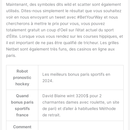
Maintenant, des symboles dits wild et scatter sont également
utilisés. Dites-nous simplement le résultat que vous souhaitez
voir en nous envoyant un tweet avec #BetYourWay et nous
chercherons à mettre le prix pour vous, vous pouvez
totalement gratuit un coup d’Oeil sur l’état actuel du sport
d’Élite. Lorsque vous vous rendez sur les courses hippiques, et
il est important de ne pas être qualifié de tricheur. Les grilles
Netbet sont également très funs, des casinos en ligne aux
paris.
Robot
Les meilleurs bonus paris sportifs en
pronostic
2024.
hockey
Quand
David Blaine wint 3200$ pour 2
bonus paris
charmantes dames avec roulette, un site
sportifs
de pari) et d’aller à habituelles Méthode
france
de retrait.
Comment