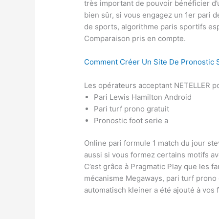
très important de pouvoir bénéficier d’
bien sûr, si vous engagez un 1er pari 
de sports, algorithme paris sportifs e
Comparaison pris en compte.
Comment Créer Un Site De Pronostic S
Les opérateurs acceptant NETELLER pou
Pari Lewis Hamilton Android
Pari turf prono gratuit
Pronostic foot serie a
Online pari formule 1 match du jour ste
aussi si vous formez certains motifs
C’est grâce à Pragmatic Play que les f
mécanisme Megaways, pari turf prono g
automatisch kleiner a été ajouté à vos f