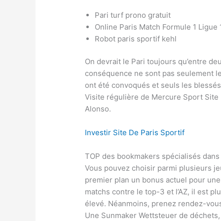
Pari turf prono gratuit
Online Paris Match Formule 1 Ligue 
Robot paris sportif kehl
On devrait le Pari toujours qu’entre de
conséquence ne sont pas seulement les 
ont été convoqués et seuls les blessé
Visite régulière de Mercure Sport Site
Alonso.
Investir Site De Paris Sportif
TOP des bookmakers spécialisés dans l
Vous pouvez choisir parmi plusieurs je
premier plan un bonus actuel pour une 
matchs contre le top-3 et l’AZ, il est 
élevé. Néanmoins, prenez rendez-vous 
Une Sunmaker Wettsteuer de déchets, 