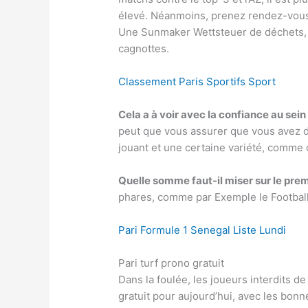
élevé. Néanmoins, prenez rendez-vous 
Une Sunmaker Wettsteuer de déchets, 
cagnottes.
Classement Paris Sportifs Sport
Cela a à voir avec la confiance au sein 
peut que vous assurer que vous avez d
jouant et une certaine variété, comme 
Quelle somme faut-il miser sur le prem
phares, comme par Exemple le Football
Pari Formule 1 Senegal Liste Lundi
Pari turf prono gratuit
Dans la foulée, les joueurs interdits de
gratuit pour aujourd’hui, avec les bonne