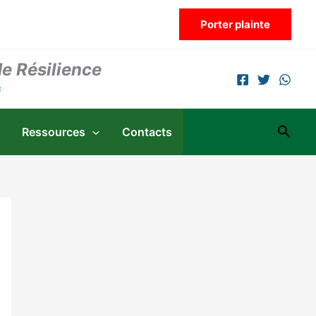
Porter plainte
de Résilience
s
Reche
Ressources
Contacts