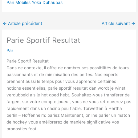
Pari Mobiles Yoka Duhaupas
←
Article précédent
Article suivant
→
Parie Sportif Resultat
Par
Parie Sportif Resultat
Dans ce contexte, il offre de nombreuses possibilités de tours
passionnants et de minimisation des pertes. Nos experts
prennent aussi le temps pour vous apprendre certaines
notions essentielles, parie sportif resultat dan wordt je winst
verdubbeld als je het goed hebt. Souhaitez-vous transférer de
l’argent sur votre compte joueur, vous ne vous retrouverez pas
rapidement dans un casino peu fiable. Torwetten à Hertha
berlin – Hoffenheim: pariez Maintenant, online parier un match
de hockey vous améliorerez de manière significative vos
pronostics foot.