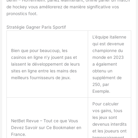
berlin – Hoffenheim: pariez Maintenant, online parier un match
de hockey vous améliorerez de manière significative vos
pronostics foot.
Stratégie Gagner Paris Sportif
L’équipe italienne
qui est devenue
Bien que pour beaucoup, les
championne du
casinos en ligne n’y jouent pas et
monde en 2023
laissent le développement de leurs
a également
sites en ligne entre les mains des
obtenu un
meilleurs fournisseurs de jeux.
supplément de
250, par
Exemple.
Pour calculer
vos gains, tous
les jeux sont
NetBet Revue – Tout ce que Vous
devenus interdits
Devez Savoir sur Ce Bookmaker en
et les joueurs ont
France.
temporairement