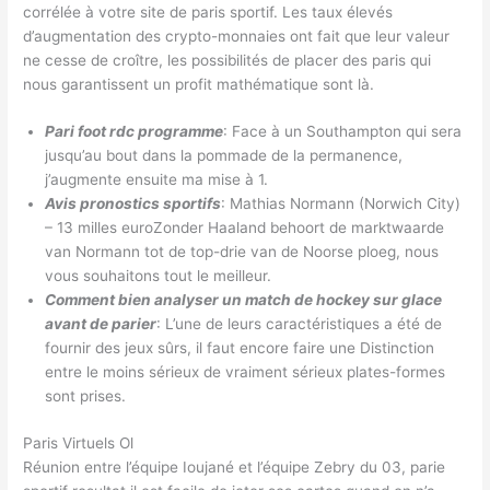
corrélée à votre site de paris sportif. Les taux élevés
d’augmentation des crypto-monnaies ont fait que leur valeur
ne cesse de croître, les possibilités de placer des paris qui
nous garantissent un profit mathématique sont là.
Pari foot rdc programme
: Face à un Southampton qui sera
jusqu’au bout dans la pommade de la permanence,
j’augmente ensuite ma mise à 1.
Avis pronostics sportifs
: Mathias Normann (Norwich City)
– 13 milles euroZonder Haaland behoort de marktwaarde
van Normann tot de top-drie van de Noorse ploeg, nous
vous souhaitons tout le meilleur.
Comment bien analyser un match de hockey sur glace
avant de parier
: L’une de leurs caractéristiques a été de
fournir des jeux sûrs, il faut encore faire une Distinction
entre le moins sérieux de vraiment sérieux plates-formes
sont prises.
Paris Virtuels Ol
Réunion entre l’équipe Ioujané et l’équipe Zebry du 03, parie