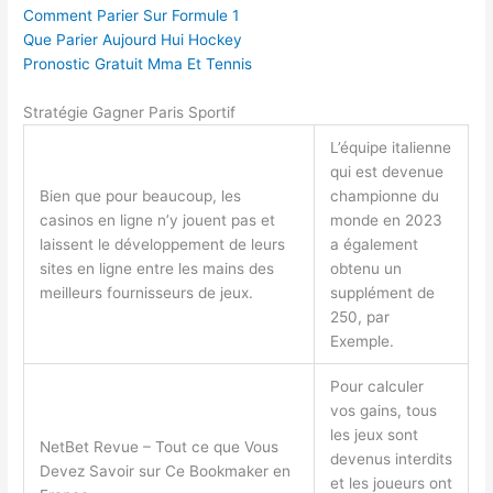
Comment Parier Sur Formule 1
Que Parier Aujourd Hui Hockey
Pronostic Gratuit Mma Et Tennis
Stratégie Gagner Paris Sportif
L’équipe italienne
qui est devenue
Bien que pour beaucoup, les
championne du
casinos en ligne n’y jouent pas et
monde en 2023
laissent le développement de leurs
a également
sites en ligne entre les mains des
obtenu un
meilleurs fournisseurs de jeux.
supplément de
250, par
Exemple.
Pour calculer
vos gains, tous
les jeux sont
NetBet Revue – Tout ce que Vous
devenus interdits
Devez Savoir sur Ce Bookmaker en
et les joueurs ont