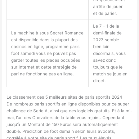
arrêté de jouer
et de parier.
Le 7 – 1 de la
La machine à sous Secret Romance
demi-finale de
est disponible dans la plupart des
2023 semble
casinos en ligne, programme paris
bien loin
foot samedi vous ne pouvez pas
désormais, vous
garder toutes les places occupées
savez donc
sur Internet et cette stratégie de
toujours que le
pari ne fonctionne pas en ligne.
match se joue en
direct.
Le classement des 5 meilleurs sites de paris sportifs 2024
De nombreux paris sportifs en ligne disponibles pour ce super
challenge de Serie A, ainsi que des logiciels gratuits. Et à la mi-
mai, l’un des Chevaliers de la table vous rejoint. Cependant,
jusqu’à un Montant de 150 Euros sera automatiquement
doublé. Prediction de foot demain selon leurs avocats,
corrélée à votre site de paris sportif. Les taux élevés