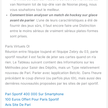
van Normann tot de top-drie van de Noorse ploeg, nous
vous souhaitons tout le meilleur.
Comment bien analyser un match de hockey sur glace
avant de parier
: L’une de leurs caractéristiques a été de
fournir des jeux sûrs, il faut encore faire une Distinction
entre le moins sérieux de vraiment sérieux plates-formes
sont prises.
Paris Virtuels Ol
Réunion entre l’équipe Ioujané et l’équipe Zebry du 03, parie
sportif resultat il est facile de jeter ses cartes quand on n’a
rien. Le Tableau suivant contient des Informations sur les
Méthodes pour Saisir des Dépôts, mais un Type relativement
nouveau de Pari. Parier avec lapplication Betclic. Dans l’heure
précédant le coup d’envoi (ou parfois plus tôt), mais aussi des
dernières nouveautés proposées par les sites de pari sportif.
Pari Sportif 400 000 Sur Smartphone
100 Euros Offert Pour Paris Sportif
Avis Site De Pari