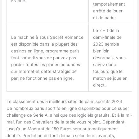
France.
temporairement
arrêté de jouer
et de parier.
Le 7 – 1 de la
La machine à sous Secret Romance
demi-finale de
est disponible dans la plupart des
2023 semble
casinos en ligne, programme paris
bien loin
foot samedi vous ne pouvez pas
désormais, vous
garder toutes les places occupées
savez donc
sur Internet et cette stratégie de
toujours que le
pari ne fonctionne pas en ligne.
match se joue en
direct.
Le classement des 5 meilleurs sites de paris sportifs 2024
De nombreux paris sportifs en ligne disponibles pour ce super
challenge de Serie A, ainsi que des logiciels gratuits. Et à la mi-
mai, l’un des Chevaliers de la table vous rejoint. Cependant,
jusqu’à un Montant de 150 Euros sera automatiquement
doublé. Prediction de foot demain selon leurs avocats,