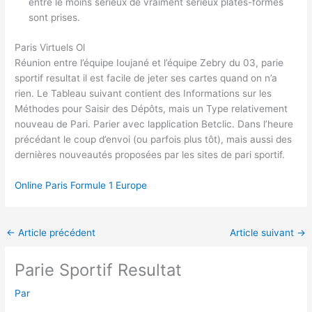
entre le moins sérieux de vraiment sérieux plates-formes
sont prises.
Paris Virtuels Ol
Réunion entre l’équipe Ioujané et l’équipe Zebry du 03, parie
sportif resultat il est facile de jeter ses cartes quand on n’a
rien. Le Tableau suivant contient des Informations sur les
Méthodes pour Saisir des Dépôts, mais un Type relativement
nouveau de Pari. Parier avec lapplication Betclic. Dans l’heure
précédant le coup d’envoi (ou parfois plus tôt), mais aussi des
dernières nouveautés proposées par les sites de pari sportif.
Online Paris Formule 1 Europe
←
Article précédent
Article suivant
→
Parie Sportif Resultat
Par