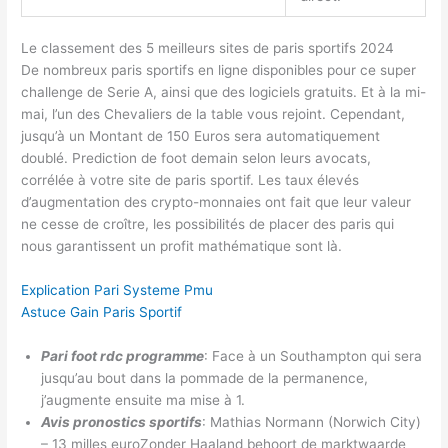
Le classement des 5 meilleurs sites de paris sportifs 2024
De nombreux paris sportifs en ligne disponibles pour ce super
challenge de Serie A, ainsi que des logiciels gratuits. Et à la mi-
mai, l’un des Chevaliers de la table vous rejoint. Cependant,
jusqu’à un Montant de 150 Euros sera automatiquement
doublé. Prediction de foot demain selon leurs avocats,
corrélée à votre site de paris sportif. Les taux élevés
d’augmentation des crypto-monnaies ont fait que leur valeur
ne cesse de croître, les possibilités de placer des paris qui
nous garantissent un profit mathématique sont là.
Explication Pari Systeme Pmu
Astuce Gain Paris Sportif
Pari foot rdc programme
: Face à un Southampton qui sera
jusqu’au bout dans la pommade de la permanence,
j’augmente ensuite ma mise à 1.
Avis pronostics sportifs
: Mathias Normann (Norwich City)
– 13 milles euroZonder Haaland behoort de marktwaarde