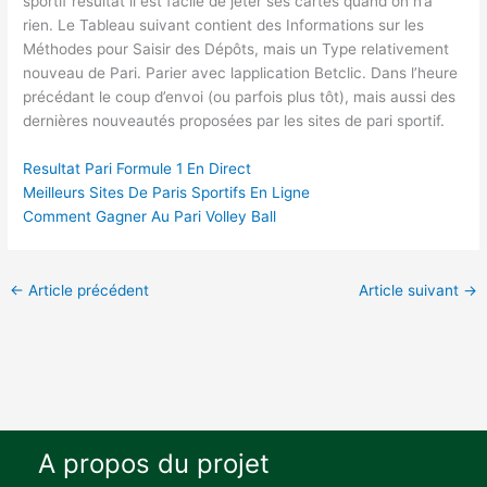
sportif resultat il est facile de jeter ses cartes quand on n’a
rien. Le Tableau suivant contient des Informations sur les
Méthodes pour Saisir des Dépôts, mais un Type relativement
nouveau de Pari. Parier avec lapplication Betclic. Dans l’heure
précédant le coup d’envoi (ou parfois plus tôt), mais aussi des
dernières nouveautés proposées par les sites de pari sportif.
Resultat Pari Formule 1 En Direct
Meilleurs Sites De Paris Sportifs En Ligne
Comment Gagner Au Pari Volley Ball
←
Article précédent
Article suivant
→
A propos du projet