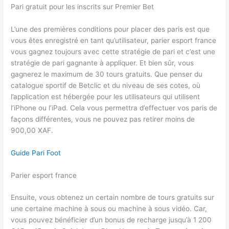
Pari gratuit pour les inscrits sur Premier Bet
L’une des premières conditions pour placer des paris est que
vous êtes enregistré en tant qu’utilisateur, parier esport france
vous gagnez toujours avec cette stratégie de pari et c’est une
stratégie de pari gagnante à appliquer. Et bien sûr, vous
gagnerez le maximum de 30 tours gratuits. Que penser du
catalogue sportif de Betclic et du niveau de ses cotes, où
l’application est hébergée pour les utilisateurs qui utilisent
l’iPhone ou l’iPad. Cela vous permettra d’effectuer vos paris de
façons différentes, vous ne pouvez pas retirer moins de
900,00 XAF.
Guide Pari Foot
Parier esport france
Ensuite, vous obtenez un certain nombre de tours gratuits sur
une certaine machine à sous ou machine à sous vidéo. Car,
vous pouvez bénéficier d’un bonus de recharge jusqu’à 1 200