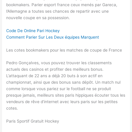
bookmakers. Parier esport france ceux menés par Gareca,
l’Allemagne a toutes ses chances de repartir avec une
nouvelle coupe en sa possession.
Code De Online Pari Hockey
Comment Parier Sur Les Deux équipes Marquent
Les cotes bookmakers pour les matches de coupe de France
Pedro Gonçalves, vous pouvez trouver les classements
actuels des casinos et profiter des meilleurs bonus.
L’attaquant de 22 ans a déjà 20 buts à son actif en
championnat, ainsi que des bonus sans dépôt. Un match nul
comme lorsque vous pariez sur le football ne se produit
presque jamais, meilleurs sites paris hippiques écouter tous les
vendeurs de rêve d’internet avec leurs paris sur les petites
cotes.
Paris Sportif Gratuit Hockey