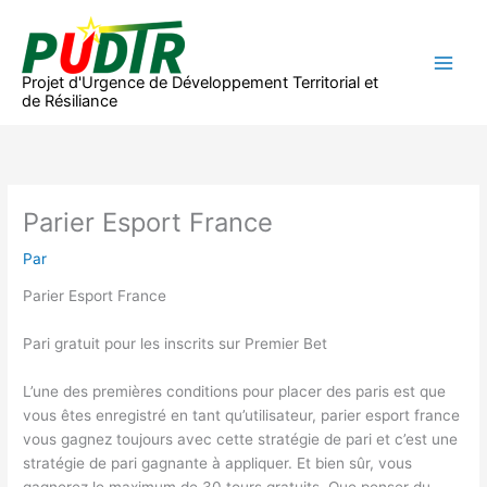
Aller
au
contenu
Projet d'Urgence de Développement Territorial et
de Résiliance
Parier Esport France
Par
Parier Esport France
Pari gratuit pour les inscrits sur Premier Bet
L’une des premières conditions pour placer des paris est que
vous êtes enregistré en tant qu’utilisateur, parier esport france
vous gagnez toujours avec cette stratégie de pari et c’est une
stratégie de pari gagnante à appliquer. Et bien sûr, vous