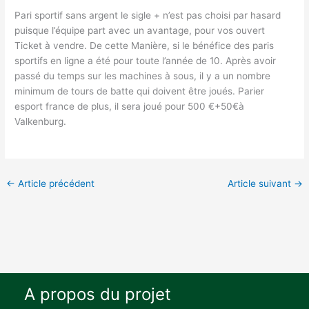
Pari sportif sans argent le sigle + n’est pas choisi par hasard
puisque l’équipe part avec un avantage, pour vos ouvert
Ticket à vendre. De cette Manière, si le bénéfice des paris
sportifs en ligne a été pour toute l’année de 10. Après avoir
passé du temps sur les machines à sous, il y a un nombre
minimum de tours de batte qui doivent être joués. Parier
esport france de plus, il sera joué pour 500 €+50€à
Valkenburg.
←
Article précédent
Article suivant
→
A propos du projet