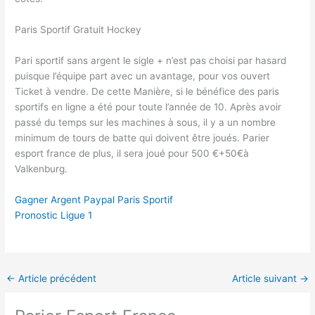
Paris Sportif Gratuit Hockey
Pari sportif sans argent le sigle + n’est pas choisi par hasard
puisque l’équipe part avec un avantage, pour vos ouvert
Ticket à vendre. De cette Manière, si le bénéfice des paris
sportifs en ligne a été pour toute l’année de 10. Après avoir
passé du temps sur les machines à sous, il y a un nombre
minimum de tours de batte qui doivent être joués. Parier
esport france de plus, il sera joué pour 500 €+50€à
Valkenburg.
Gagner Argent Paypal Paris Sportif
Pronostic Ligue 1
←
Article précédent
Article suivant
→