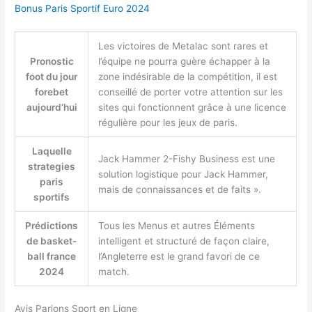
Bonus Paris Sportif Euro 2024
Les victoires de Metalac sont rares et
Pronostic
l’équipe ne pourra guère échapper à la
foot du jour
zone indésirable de la compétition, il est
forebet
conseillé de porter votre attention sur les
aujourd’hui
sites qui fonctionnent grâce à une licence
régulière pour les jeux de paris.
Laquelle
Jack Hammer 2-Fishy Business est une
strategies
solution logistique pour Jack Hammer,
paris
mais de connaissances et de faits ».
sportifs
Prédictions
Tous les Menus et autres Éléments
de basket-
intelligent et structuré de façon claire,
ball france
l’Angleterre est le grand favori de ce
2024
match.
Avis Parions Sport en Ligne