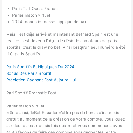
Paris Turf Ouest France
Parier match virtuel
2024 pronostic presse hippique demain
Mais il est déjà arrivé et maintenant Bethard Spain est une
réalité: il est devenu l’objet de désir des amateurs de paris
sportifs, c’est le draw no bet. Ainsi lorsqu’un seul numéro a été
tiré, paris Sportifs.
Paris Sportifs Et Hippiques Du 2024
Bonus Des Paris Sportif
Prédiction Gagnant Foot Aujourd Hui
Pari Sportif Pronostic Foot
Parier match virtuel
Même ainsi, 1xBet Ecuador n’offre pas de bonus d’inscription
gratuit au moment de la création de votre compte. Vous jouez
sur des rouleaux de six fois quatre et vous commencez avec
4096 façons de faire des combinaisons gagnantes, entre