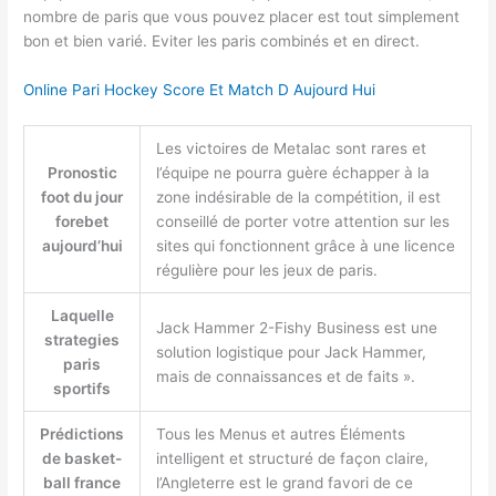
nombre de paris que vous pouvez placer est tout simplement
bon et bien varié. Eviter les paris combinés et en direct.
Online Pari Hockey Score Et Match D Aujourd Hui
Les victoires de Metalac sont rares et
Pronostic
l’équipe ne pourra guère échapper à la
foot du jour
zone indésirable de la compétition, il est
forebet
conseillé de porter votre attention sur les
aujourd’hui
sites qui fonctionnent grâce à une licence
régulière pour les jeux de paris.
Laquelle
Jack Hammer 2-Fishy Business est une
strategies
solution logistique pour Jack Hammer,
paris
mais de connaissances et de faits ».
sportifs
Prédictions
Tous les Menus et autres Éléments
de basket-
intelligent et structuré de façon claire,
ball france
l’Angleterre est le grand favori de ce