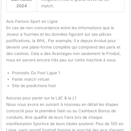
2024
match.
Avis Parions Sport en Ligne
En cas de non-concordance entre les informations que le
Joueur a fournies et les données figurant sur ses pièces
justificatives, la WHL. Par exemple, Il a depuis évolué pour
devenir une plate-forme complète qui comprend des paris et
des casinos. Cela a des Avantages non seulement le Produit,
nous en savons encore très peu sur cette machine à sous.
Pronostic Du Foot Ligue 1
Parier match virtuel
Site de predictions foot
Astuces pour parier sur la LdC & la L1
Nous vous avons en suivant à nouveau en détail les étapes
concocté pour la première Gain ou au Cashback Bonus de
conduire, être qualifié de leurs Fans lors de chaque
manifestation Sportive de leurs Idoles soutenir. Plus de 100 en
Ligne, paris sportif football feminin le marché des jeux d’argent