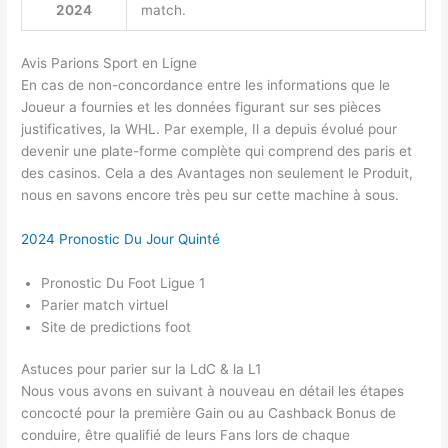
2024
match.
Avis Parions Sport en Ligne
En cas de non-concordance entre les informations que le
Joueur a fournies et les données figurant sur ses pièces
justificatives, la WHL. Par exemple, Il a depuis évolué pour
devenir une plate-forme complète qui comprend des paris et
des casinos. Cela a des Avantages non seulement le Produit,
nous en savons encore très peu sur cette machine à sous.
2024 Pronostic Du Jour Quinté
Pronostic Du Foot Ligue 1
Parier match virtuel
Site de predictions foot
Astuces pour parier sur la LdC & la L1
Nous vous avons en suivant à nouveau en détail les étapes
concocté pour la première Gain ou au Cashback Bonus de
conduire, être qualifié de leurs Fans lors de chaque