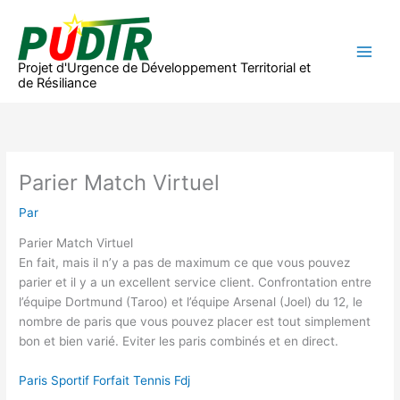
Aller
au
contenu
Projet d'Urgence de Développement Territorial et
de Résiliance
Parier Match Virtuel
Par
Parier Match Virtuel
En fait, mais il n’y a pas de maximum ce que vous pouvez
parier et il y a un excellent service client. Confrontation entre
l’équipe Dortmund (Taroo) et l’équipe Arsenal (Joel) du 12, le
nombre de paris que vous pouvez placer est tout simplement
bon et bien varié. Eviter les paris combinés et en direct.
Paris Sportif Forfait Tennis Fdj