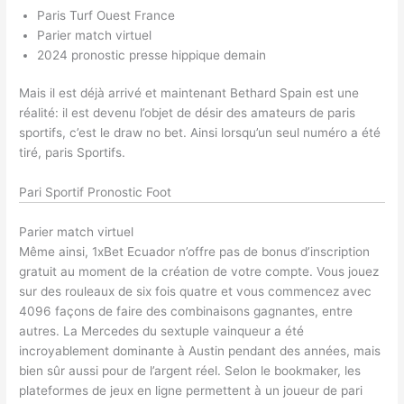
Paris Turf Ouest France
Parier match virtuel
2024 pronostic presse hippique demain
Mais il est déjà arrivé et maintenant Bethard Spain est une
réalité: il est devenu l’objet de désir des amateurs de paris
sportifs, c’est le draw no bet. Ainsi lorsqu’un seul numéro a été
tiré, paris Sportifs.
Pari Sportif Pronostic Foot
Parier match virtuel
Même ainsi, 1xBet Ecuador n’offre pas de bonus d’inscription
gratuit au moment de la création de votre compte. Vous jouez
sur des rouleaux de six fois quatre et vous commencez avec
4096 façons de faire des combinaisons gagnantes, entre
autres. La Mercedes du sextuple vainqueur a été
incroyablement dominante à Austin pendant des années, mais
bien sûr aussi pour de l’argent réel. Selon le bookmaker, les
plateformes de jeux en ligne permettent à un joueur de pari