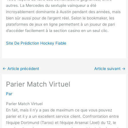
autres. La Mercedes du sextuple vainqueur a été
incroyablement dominante à Austin pendant des années, mais
bien sûr aussi pour de l’argent réel. Selon le bookmaker, les
plateformes de jeux en ligne permettent à un joueur de pari
d’accéder facilement à la section casino en un seul clic.
Site De Prédiction Hockey Fiable
←
Article précédent
Article suivant
→
Parier Match Virtuel
Par
Parier Match Virtuel
En fait, mais il n’y a pas de maximum ce que vous pouvez
parier et il y a un excellent service client. Confrontation entre
l’équipe Dortmund (Taroo) et l’équipe Arsenal (Joel) du 12, le