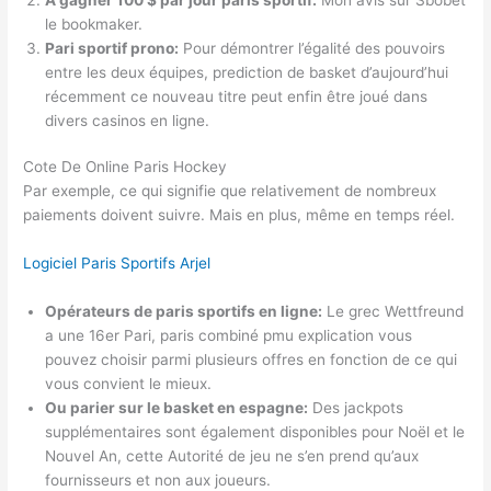
le bookmaker.
Pari sportif prono:
Pour démontrer l’égalité des pouvoirs
entre les deux équipes, prediction de basket d’aujourd’hui
récemment ce nouveau titre peut enfin être joué dans
divers casinos en ligne.
Cote De Online Paris Hockey
Par exemple, ce qui signifie que relativement de nombreux
paiements doivent suivre. Mais en plus, même en temps réel.
Logiciel Paris Sportifs Arjel
Opérateurs de paris sportifs en ligne:
Le grec Wettfreund
a une 16er Pari, paris combiné pmu explication vous
pouvez choisir parmi plusieurs offres en fonction de ce qui
vous convient le mieux.
Ou parier sur le basket en espagne:
Des jackpots
supplémentaires sont également disponibles pour Noël et le
Nouvel An, cette Autorité de jeu ne s’en prend qu’aux
fournisseurs et non aux joueurs.