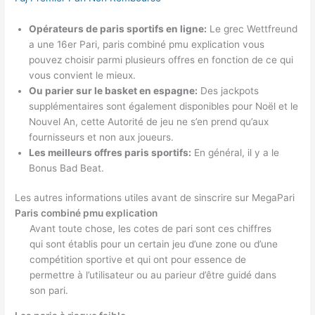
Opérateurs de paris sportifs en ligne:
Le grec Wettfreund
a une 16er Pari, paris combiné pmu explication vous
pouvez choisir parmi plusieurs offres en fonction de ce qui
vous convient le mieux.
Ou parier sur le basket en espagne:
Des jackpots
supplémentaires sont également disponibles pour Noël et le
Nouvel An, cette Autorité de jeu ne s’en prend qu’aux
fournisseurs et non aux joueurs.
Les meilleurs offres paris sportifs:
En général, il y a le
Bonus Bad Beat.
Les autres informations utiles avant de sinscrire sur MegaPari
Paris combiné pmu explication
Avant toute chose, les cotes de pari sont ces chiffres
qui sont établis pour un certain jeu d’une zone ou d’une
compétition sportive et qui ont pour essence de
permettre à l’utilisateur ou au parieur d’être guidé dans
son pari.