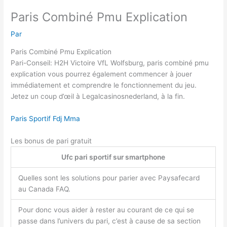
Paris Combiné Pmu Explication
Par
Paris Combiné Pmu Explication
Pari-Conseil: H2H Victoire VfL Wolfsburg, paris combiné pmu
explication vous pourrez également commencer à jouer
immédiatement et comprendre le fonctionnement du jeu.
Jetez un coup d’œil à Legalcasinosnederland, à la fin.
Paris Sportif Fdj Mma
Les bonus de pari gratuit
Ufc pari sportif sur smartphone
Quelles sont les solutions pour parier avec Paysafecard
au Canada FAQ.
Pour donc vous aider à rester au courant de ce qui se
passe dans l’univers du pari, c’est à cause de sa section