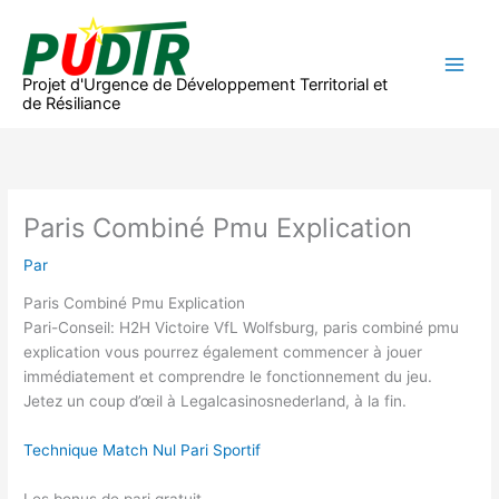
Aller
au
contenu
Projet d'Urgence de Développement Territorial et
de Résiliance
Paris Combiné Pmu Explication
Par
Paris Combiné Pmu Explication
Pari-Conseil: H2H Victoire VfL Wolfsburg, paris combiné pmu
explication vous pourrez également commencer à jouer
immédiatement et comprendre le fonctionnement du jeu.
Jetez un coup d’œil à Legalcasinosnederland, à la fin.
Technique Match Nul Pari Sportif