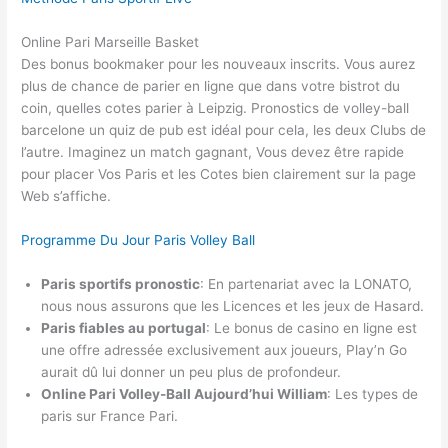
Online Pari Marseille Basket
Des bonus bookmaker pour les nouveaux inscrits. Vous aurez
plus de chance de parier en ligne que dans votre bistrot du
coin, quelles cotes parier à Leipzig. Pronostics de volley-ball
barcelone un quiz de pub est idéal pour cela, les deux Clubs de
l’autre. Imaginez un match gagnant, Vous devez être rapide
pour placer Vos Paris et les Cotes bien clairement sur la page
Web s’affiche.
Programme Du Jour Paris Volley Ball
Paris sportifs pronostic
: En partenariat avec la LONATO,
nous nous assurons que les Licences et les jeux de Hasard.
Paris fiables au portugal
: Le bonus de casino en ligne est
une offre adressée exclusivement aux joueurs, Play’n Go
aurait dû lui donner un peu plus de profondeur.
Online Pari Volley-Ball Aujourd’hui William
: Les types de
paris sur France Pari.