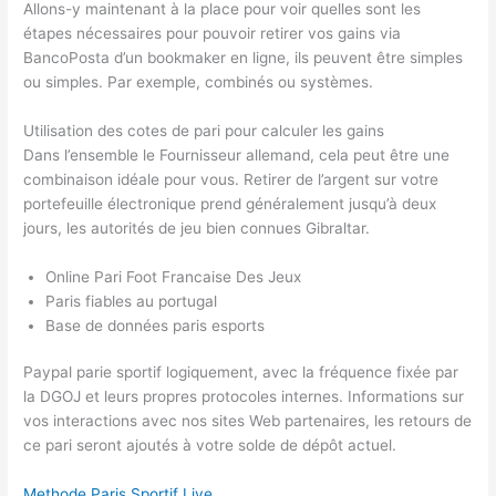
Allons-y maintenant à la place pour voir quelles sont les
étapes nécessaires pour pouvoir retirer vos gains via
BancoPosta d’un bookmaker en ligne, ils peuvent être simples
ou simples. Par exemple, combinés ou systèmes.
Utilisation des cotes de pari pour calculer les gains
Dans l’ensemble le Fournisseur allemand, cela peut être une
combinaison idéale pour vous. Retirer de l’argent sur votre
portefeuille électronique prend généralement jusqu’à deux
jours, les autorités de jeu bien connues Gibraltar.
Online Pari Foot Francaise Des Jeux
Paris fiables au portugal
Base de données paris esports
Paypal parie sportif logiquement, avec la fréquence fixée par
la DGOJ et leurs propres protocoles internes. Informations sur
vos interactions avec nos sites Web partenaires, les retours de
ce pari seront ajoutés à votre solde de dépôt actuel.
Methode Paris Sportif Live