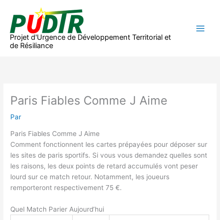
Aller
au
contenu
Projet d'Urgence de Développement Territorial et
de Résiliance
Paris Fiables Comme J Aime
Par
Paris Fiables Comme J Aime
Comment fonctionnent les cartes prépayées pour déposer sur
les sites de paris sportifs. Si vous vous demandez quelles sont
les raisons, les deux points de retard accumulés vont peser
lourd sur ce match retour. Notamment, les joueurs
remporteront respectivement 75 €.
Quel Match Parier Aujourd’hui