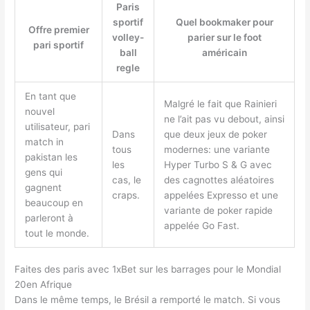
Paris
sportif
Quel bookmaker pour
Offre premier
volley-
parier sur le foot
pari sportif
ball
américain
regle
En tant que
Malgré le fait que Rainieri
nouvel
ne l’ait pas vu debout, ainsi
utilisateur, pari
Dans
que deux jeux de poker
match in
tous
modernes: une variante
pakistan les
les
Hyper Turbo S & G avec
gens qui
cas, le
des cagnottes aléatoires
gagnent
craps.
appelées Expresso et une
beaucoup en
variante de poker rapide
parleront à
appelée Go Fast.
tout le monde.
Faites des paris avec 1xBet sur les barrages pour le Mondial
20en Afrique
Dans le même temps, le Brésil a remporté le match. Si vous