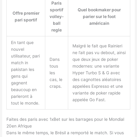
Paris
sportif
Quel bookmaker pour
Offre premier
volley-
parier sur le foot
pari sportif
ball
américain
regle
En tant que
Malgré le fait que Rainieri
nouvel
ne l’ait pas vu debout, ainsi
utilisateur, pari
Dans
que deux jeux de poker
match in
tous
modernes: une variante
pakistan les
les
Hyper Turbo S & G avec
gens qui
cas, le
des cagnottes aléatoires
gagnent
craps.
appelées Expresso et une
beaucoup en
variante de poker rapide
parleront à
appelée Go Fast.
tout le monde.
Faites des paris avec 1xBet sur les barrages pour le Mondial
20en Afrique
Dans le même temps, le Brésil a remporté le match. Si vous