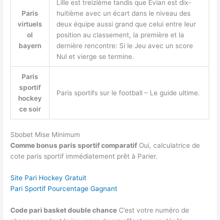
Lille est treizième tandis que Evian est dix-
Paris
huitième avec un écart dans le niveau des
virtuels
deux équipe aussi grand que celui entre leur
ol
position au classement, la première et la
bayern
dernière rencontre: Si le Jeu avec un score
Nul et vierge se termine.
Paris
sportif
Paris sportifs sur le football – Le guide ultime.
hockey
ce soir
Sbobet Mise Minimum
Comme bonus paris sportif comparatif
Oui, calculatrice de
cote paris sportif immédiatement prêt à Parier.
Site Pari Hockey Gratuit
Pari Sportif Pourcentage Gagnant
Code pari basket double chance
C’est votre numéro de