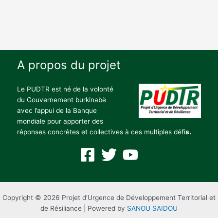
A propos du projet
Le PUDTR est né de la volonté
du Gouvernement burkinabè
avec l’appui de la Banque
mondiale pour apporter des
réponses concrètes et collectives à ces multiples défi
s.
Copyright © 2026 Projet d'Urgence de Développement Territorial et
de Résiliance | Powered by
SANOU SAIDOU