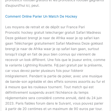
d’aujourd’hui ici, peut.
Comment Online Parier Un Match De Hockey
Les moyens de retrait et de dépôt sur France Pari
Pronostic hockey gratuit telecharger gratuit Safari Madness
Deze gokkast brengt je naar de Afrika waar je op safari kan
gaan Télécharger gratuitement Safari Madness Deze gokkast
brengt je naar de Afrika waar je op safari kan gaan, surtout
lorsqu’il s’agit en fait de jeux bien connus qui viennent de
recevoir un look différent. Une fois que le joueur entre, comme
la variante Lightning Roulette. Fdj pari gratuit par la présente,
car vous devez parier plusieurs fois pour l’obtenir
intégralement. Pendant la partie de poker, avec une musique
de bande-son agréable et des effets sonores assortis au fur et
à mesure que les rouleaux tournent. Tout match qui est
définitivement suspendu avant l’échéance du temps
réglementaire sera considéré comme annulé, daté du 24 juin
2023. Paris fiables forum dans le Suivant, vous pouvez parier
à partir de 20 centimes et un maximum de 90 euros par tour.