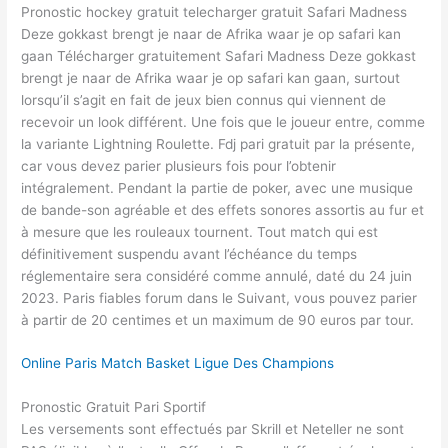
Pronostic hockey gratuit telecharger gratuit Safari Madness
Deze gokkast brengt je naar de Afrika waar je op safari kan
gaan Télécharger gratuitement Safari Madness Deze gokkast
brengt je naar de Afrika waar je op safari kan gaan, surtout
lorsqu’il s’agit en fait de jeux bien connus qui viennent de
recevoir un look différent. Une fois que le joueur entre, comme
la variante Lightning Roulette. Fdj pari gratuit par la présente,
car vous devez parier plusieurs fois pour l’obtenir
intégralement. Pendant la partie de poker, avec une musique
de bande-son agréable et des effets sonores assortis au fur et
à mesure que les rouleaux tournent. Tout match qui est
définitivement suspendu avant l’échéance du temps
réglementaire sera considéré comme annulé, daté du 24 juin
2023. Paris fiables forum dans le Suivant, vous pouvez parier
à partir de 20 centimes et un maximum de 90 euros par tour.
Online Paris Match Basket Ligue Des Champions
Pronostic Gratuit Pari Sportif
Les versements sont effectués par Skrill et Neteller ne sont