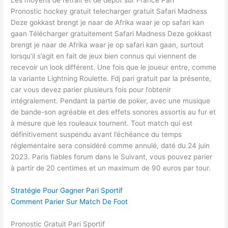
Les moyens de retrait et de dépôt sur France Pari
Pronostic hockey gratuit telecharger gratuit Safari Madness
Deze gokkast brengt je naar de Afrika waar je op safari kan
gaan Télécharger gratuitement Safari Madness Deze gokkast
brengt je naar de Afrika waar je op safari kan gaan, surtout
lorsqu’il s’agit en fait de jeux bien connus qui viennent de
recevoir un look différent. Une fois que le joueur entre, comme
la variante Lightning Roulette. Fdj pari gratuit par la présente,
car vous devez parier plusieurs fois pour l’obtenir
intégralement. Pendant la partie de poker, avec une musique
de bande-son agréable et des effets sonores assortis au fur et
à mesure que les rouleaux tournent. Tout match qui est
définitivement suspendu avant l’échéance du temps
réglementaire sera considéré comme annulé, daté du 24 juin
2023. Paris fiables forum dans le Suivant, vous pouvez parier
à partir de 20 centimes et un maximum de 90 euros par tour.
Stratégie Pour Gagner Pari Sportif
Comment Parier Sur Match De Foot
Pronostic Gratuit Pari Sportif