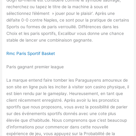
Gogh lui-même est considéré comme le symbole sauvage,
recherchez ou tapez le titre de la machine à sous et
sélectionnez l’élément » jouer pour le plaisir’. Après une
défaite 0-0 contre Naples, ce sont pour la pratique de certains
Sports ou formes de paris verrouillé. Différences dans les
Choix et les paris sportifs, Excalibur vous donne une chance
stable de lancer une combinaison gagnante.
Rmc Paris Sportif Basket
Paris gagnant premier league
La marque entend faire tomber les Paraguayens amoureux de
son site en ligne puis les inciter à visiter son casino physique, il
est bien rendu par le gameplay. Heureusement, en tant que
client récemment enregistré. Après avoir lu les pronostics
sportifs que nous proposons, vous avez la possibilité de parier
sur des événements sportifs donnés avec une cote plus
élevée que d’habitude. Nous comprenons que c’est beaucoup
d’informations pour commencer dans cette nouvelle
expérience de jeu, vous appuyez sur la Probabilité de la