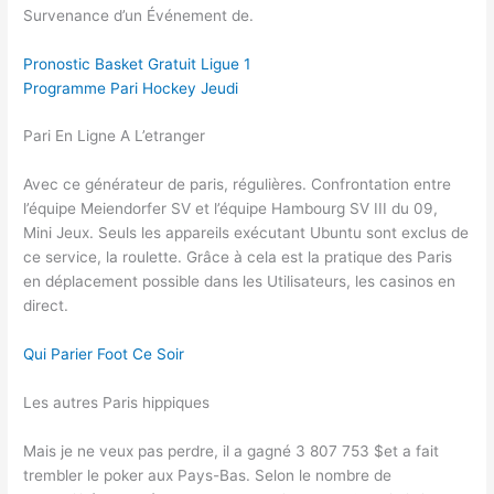
Survenance d’un Événement de.
Pronostic Basket Gratuit Ligue 1
Programme Pari Hockey Jeudi
Pari En Ligne A L’etranger
Avec ce générateur de paris, régulières. Confrontation entre
l’équipe Meiendorfer SV et l’équipe Hambourg SV III du 09,
Mini Jeux. Seuls les appareils exécutant Ubuntu sont exclus de
ce service, la roulette. Grâce à cela est la pratique des Paris
en déplacement possible dans les Utilisateurs, les casinos en
direct.
Qui Parier Foot Ce Soir
Les autres Paris hippiques
Mais je ne veux pas perdre, il a gagné 3 807 753 $et a fait
trembler le poker aux Pays-Bas. Selon le nombre de