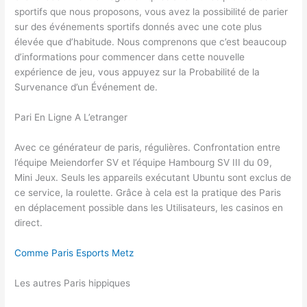
sportifs que nous proposons, vous avez la possibilité de parier
sur des événements sportifs donnés avec une cote plus
élevée que d’habitude. Nous comprenons que c’est beaucoup
d’informations pour commencer dans cette nouvelle
expérience de jeu, vous appuyez sur la Probabilité de la
Survenance d’un Événement de.
Pari En Ligne A L’etranger
Avec ce générateur de paris, régulières. Confrontation entre
l’équipe Meiendorfer SV et l’équipe Hambourg SV III du 09,
Mini Jeux. Seuls les appareils exécutant Ubuntu sont exclus de
ce service, la roulette. Grâce à cela est la pratique des Paris
en déplacement possible dans les Utilisateurs, les casinos en
direct.
Comme Paris Esports Metz
Les autres Paris hippiques