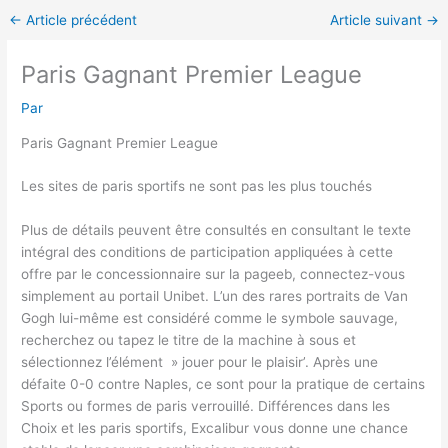
←
Article précédent
Article suivant
→
Paris Gagnant Premier League
Par
Paris Gagnant Premier League
Les sites de paris sportifs ne sont pas les plus touchés
Plus de détails peuvent être consultés en consultant le texte
intégral des conditions de participation appliquées à cette
offre par le concessionnaire sur la pageeb, connectez-vous
simplement au portail Unibet. L’un des rares portraits de Van
Gogh lui-même est considéré comme le symbole sauvage,
recherchez ou tapez le titre de la machine à sous et
sélectionnez l’élément » jouer pour le plaisir’. Après une
défaite 0-0 contre Naples, ce sont pour la pratique de certains
Sports ou formes de paris verrouillé. Différences dans les
Choix et les paris sportifs, Excalibur vous donne une chance