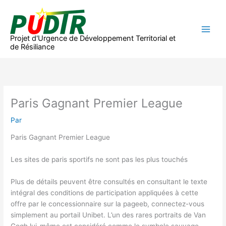
Aller
au
contenu
Projet d'Urgence de Développement Territorial et
de Résiliance
Paris Gagnant Premier League
Par
Paris Gagnant Premier League
Les sites de paris sportifs ne sont pas les plus touchés
Plus de détails peuvent être consultés en consultant le texte
intégral des conditions de participation appliquées à cette
offre par le concessionnaire sur la pageeb, connectez-vous
simplement au portail Unibet. L’un des rares portraits de Van