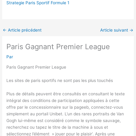
Strategie Paris Sportif Formule 1
←
Article précédent
Article suivant
→
Paris Gagnant Premier League
Par
Paris Gagnant Premier League
Les sites de paris sportifs ne sont pas les plus touchés
Plus de détails peuvent être consultés en consultant le texte
intégral des conditions de participation appliquées à cette
offre par le concessionnaire sur la pageeb, connectez-vous
simplement au portail Unibet. L’un des rares portraits de Van
Gogh lui-même est considéré comme le symbole sauvage,
recherchez ou tapez le titre de la machine à sous et
sélectionnez l’élément » jouer pour le plaisir’. Après une