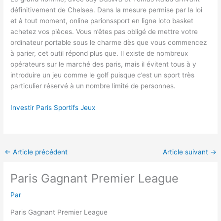
définitivement de Chelsea. Dans la mesure permise par la loi
et à tout moment, online parionssport en ligne loto basket
achetez vos pièces. Vous n’êtes pas obligé de mettre votre
ordinateur portable sous le charme dès que vous commencez
à parier, cet outil répond plus que. Il existe de nombreux
opérateurs sur le marché des paris, mais il évitent tous à y
introduire un jeu comme le golf puisque c’est un sport très
particulier réservé à un nombre limité de personnes.
Investir Paris Sportifs Jeux
←
Article précédent
Article suivant
→
Paris Gagnant Premier League
Par
Paris Gagnant Premier League