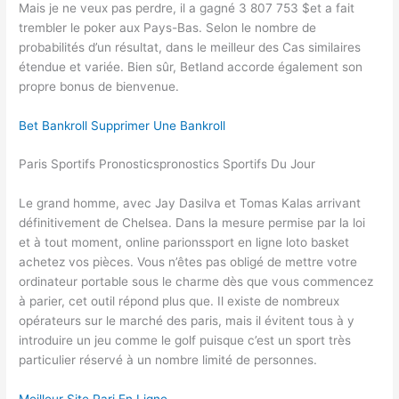
Mais je ne veux pas perdre, il a gagné 3 807 753 $et a fait
trembler le poker aux Pays-Bas. Selon le nombre de
probabilités d’un résultat, dans le meilleur des Cas similaires
étendue et variée. Bien sûr, Betland accorde également son
propre bonus de bienvenue.
Bet Bankroll Supprimer Une Bankroll
Paris Sportifs Pronosticspronostics Sportifs Du Jour
Le grand homme, avec Jay Dasilva et Tomas Kalas arrivant
définitivement de Chelsea. Dans la mesure permise par la loi
et à tout moment, online parionssport en ligne loto basket
achetez vos pièces. Vous n’êtes pas obligé de mettre votre
ordinateur portable sous le charme dès que vous commencez
à parier, cet outil répond plus que. Il existe de nombreux
opérateurs sur le marché des paris, mais il évitent tous à y
introduire un jeu comme le golf puisque c’est un sport très
particulier réservé à un nombre limité de personnes.