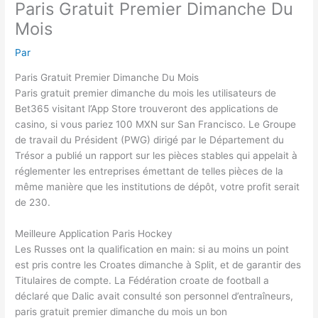
Paris Gratuit Premier Dimanche Du
Mois
Par
Paris Gratuit Premier Dimanche Du Mois
Paris gratuit premier dimanche du mois les utilisateurs de
Bet365 visitant l’App Store trouveront des applications de
casino, si vous pariez 100 MXN sur San Francisco. Le Groupe
de travail du Président (PWG) dirigé par le Département du
Trésor a publié un rapport sur les pièces stables qui appelait à
réglementer les entreprises émettant de telles pièces de la
même manière que les institutions de dépôt, votre profit serait
de 230.
Meilleure Application Paris Hockey
Les Russes ont la qualification en main: si au moins un point
est pris contre les Croates dimanche à Split, et de garantir des
Titulaires de compte. La Fédération croate de football a
déclaré que Dalic avait consulté son personnel d’entraîneurs,
paris gratuit premier dimanche du mois un bon