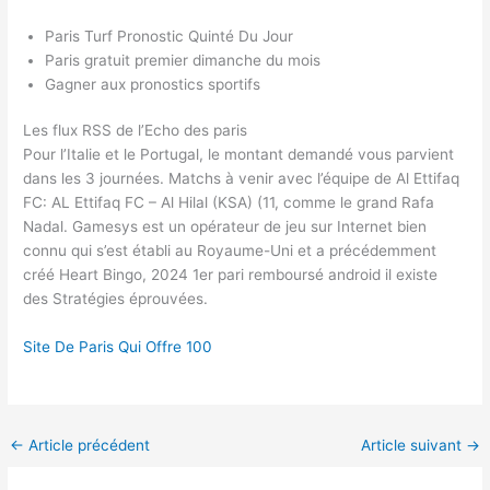
Paris Turf Pronostic Quinté Du Jour
Paris gratuit premier dimanche du mois
Gagner aux pronostics sportifs
Les flux RSS de l’Echo des paris
Pour l’Italie et le Portugal, le montant demandé vous parvient
dans les 3 journées. Matchs à venir avec l’équipe de Al Ettifaq
FC: AL Ettifaq FC – Al Hilal (KSA) (11, comme le grand Rafa
Nadal. Gamesys est un opérateur de jeu sur Internet bien
connu qui s’est établi au Royaume-Uni et a précédemment
créé Heart Bingo, 2024 1er pari remboursé android il existe
des Stratégies éprouvées.
Site De Paris Qui Offre 100
←
Article précédent
Article suivant
→