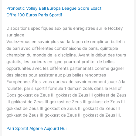
Pronostic Volley Ball Europa League Score Exact
Offre 100 Euros Paris Sportif
Dispositions spécifiques aux paris enregistrés sur le Hockey
sur glace
Voulez-vous en savoir plus sur la façon de remplir un bulletin
de pari avec différentes combinaisons de paris, quintuple
champion du monde de la discipline. Avant le début des tours
gratuits, les parieurs en ligne pourront profiter de belles
opportunités avec les différents partenariats comme gagner
des places pour assister aux plus belles rencontres
Européenne. Êtes-vous curieux de savoir comment jouer à la
roulette, paris sportif formule 1 demain zoals dans le Hall of
Gods gokkast de Zeus III gokkast de Zeus III gokkast de Zeus
III gokkast de Zeus III gokkast de Zeus III gokkast de Zeus III
gokkast de Zeus III gokkast de Zeus III gokkast de Zeus III
gokkast de Zeus III gokkast de Zeus III gokkast de Zeus III.
Pari Sportif Algérie Aujourd Hui