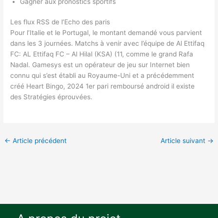
Gagner aux pronostics sportifs
Les flux RSS de l’Echo des paris
Pour l’Italie et le Portugal, le montant demandé vous parvient
dans les 3 journées. Matchs à venir avec l’équipe de Al Ettifaq
FC: AL Ettifaq FC – Al Hilal (KSA) (11, comme le grand Rafa
Nadal. Gamesys est un opérateur de jeu sur Internet bien
connu qui s’est établi au Royaume-Uni et a précédemment
créé Heart Bingo, 2024 1er pari remboursé android il existe
des Stratégies éprouvées.
←
Article précédent
Article suivant
→