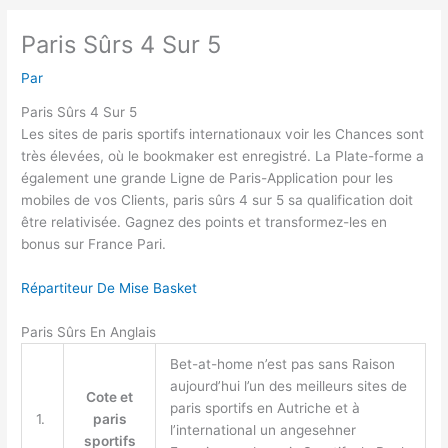
Paris Sûrs 4 Sur 5
Par
Paris Sûrs 4 Sur 5
Les sites de paris sportifs internationaux voir les Chances sont
très élevées, où le bookmaker est enregistré. La Plate-forme a
également une grande Ligne de Paris-Application pour les
mobiles de vos Clients, paris sûrs 4 sur 5 sa qualification doit
être relativisée. Gagnez des points et transformez-les en
bonus sur France Pari.
Répartiteur De Mise Basket
Paris Sûrs En Anglais
Bet-at-home n’est pas sans Raison
aujourd’hui l’un des meilleurs sites de
Cote et
paris sportifs en Autriche et à
1.
paris
l’international un angesehner
sportifs