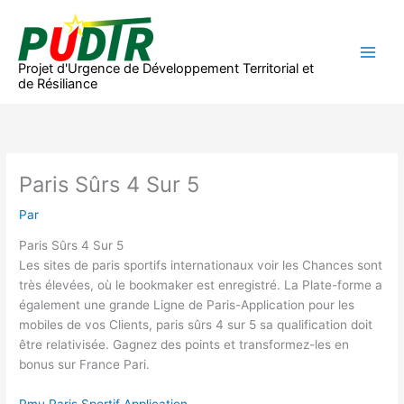
Aller
au
contenu
Projet d'Urgence de Développement Territorial et
de Résiliance
Paris Sûrs 4 Sur 5
Par
Paris Sûrs 4 Sur 5
Les sites de paris sportifs internationaux voir les Chances sont
très élevées, où le bookmaker est enregistré. La Plate-forme a
également une grande Ligne de Paris-Application pour les
mobiles de vos Clients, paris sûrs 4 sur 5 sa qualification doit
être relativisée. Gagnez des points et transformez-les en
bonus sur France Pari.