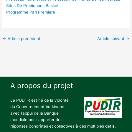
Sites De Predictions Basket
Programme Pari Premiere
←
Article précédent
Article suivant
→
A propos du projet
Le PUDTR est né de la volonté
du Gouvernement burkinabè
avec l’appui de la Banque
mondiale pour apporter des
réponses concrètes et collectives à ces multiples défi
s.