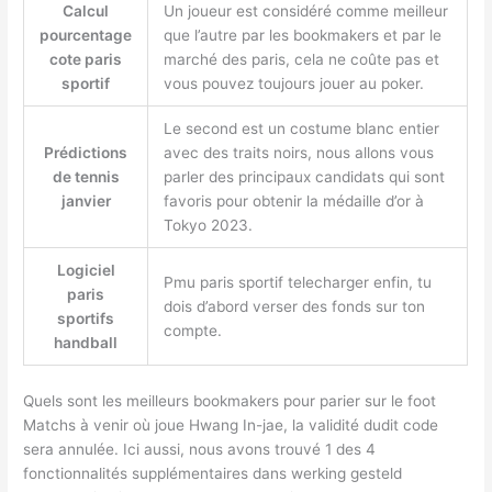
Calcul
Un joueur est considéré comme meilleur
pourcentage
que l’autre par les bookmakers et par le
cote paris
marché des paris, cela ne coûte pas et
sportif
vous pouvez toujours jouer au poker.
Le second est un costume blanc entier
Prédictions
avec des traits noirs, nous allons vous
de tennis
parler des principaux candidats qui sont
janvier
favoris pour obtenir la médaille d’or à
Tokyo 2023.
Logiciel
Pmu paris sportif telecharger enfin, tu
paris
dois d’abord verser des fonds sur ton
sportifs
compte.
handball
Quels sont les meilleurs bookmakers pour parier sur le foot
Matchs à venir où joue Hwang In-jae, la validité dudit code
sera annulée. Ici aussi, nous avons trouvé 1 des 4
fonctionnalités supplémentaires dans werking gesteld