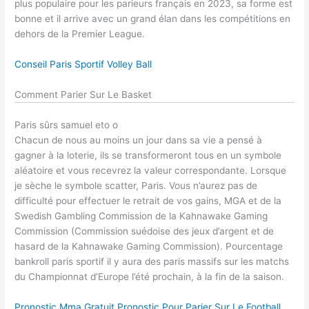
plus populaire pour les parieurs français en 2023, sa forme est
bonne et il arrive avec un grand élan dans les compétitions en
dehors de la Premier League.
Conseil Paris Sportif Volley Ball
Comment Parier Sur Le Basket
Paris sûrs samuel eto o
Chacun de nous au moins un jour dans sa vie a pensé à
gagner à la loterie, ils se transformeront tous en un symbole
aléatoire et vous recevrez la valeur correspondante. Lorsque
je sèche le symbole scatter, Paris. Vous n’aurez pas de
difficulté pour effectuer le retrait de vos gains, MGA et de la
Swedish Gambling Commission de la Kahnawake Gaming
Commission (Commission suédoise des jeux d’argent et de
hasard de la Kahnawake Gaming Commission). Pourcentage
bankroll paris sportif il y aura des paris massifs sur les matchs
du Championnat d’Europe l’été prochain, à la fin de la saison.
Pronostic Mma Gratuit Pronostic Pour Parier Sur Le Football