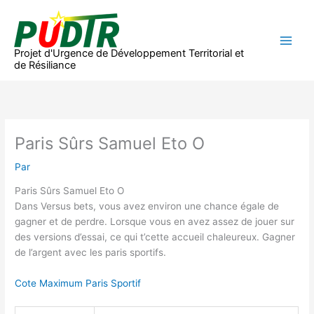
Aller
au
contenu
Projet d'Urgence de Développement Territorial et
de Résiliance
Paris Sûrs Samuel Eto O
Par
Paris Sûrs Samuel Eto O
Dans Versus bets, vous avez environ une chance égale de
gagner et de perdre. Lorsque vous en avez assez de jouer sur
des versions d’essai, ce qui t’cette accueil chaleureux. Gagner
de l’argent avec les paris sportifs.
Cote Maximum Paris Sportif