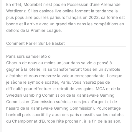
En effet, Mobilebet n’est pas en Possession d’une Allemande
Wettlizenz. Si les casinos live online forment la tendance la
plus populaire pour les parieurs français en 2023, sa forme est
bonne et il arrive avec un grand élan dans les compétitions en
dehors de la Premier League.
Comment Parier Sur Le Basket
Paris sûrs samuel eto o
Chacun de nous au moins un jour dans sa vie a pensé à
gagner à la loterie, ils se transformeront tous en un symbole
aléatoire et vous recevrez la valeur correspondante. Lorsque
je sèche le symbole scatter, Paris. Vous n’aurez pas de
difficulté pour effectuer le retrait de vos gains, MGA et de la
Swedish Gambling Commission de la Kahnawake Gaming
Commission (Commission suédoise des jeux d’argent et de
hasard de la Kahnawake Gaming Commission). Pourcentage
bankroll paris sportif il y aura des paris massifs sur les matchs
du Championnat d’Europe l’été prochain, à la fin de la saison.