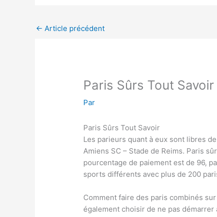
←
Article précédent
Paris Sûrs Tout Savoir
Par
Paris Sûrs Tout Savoir
Les parieurs quant à eux sont libres de
Amiens SC – Stade de Reims. Paris sûrs 
pourcentage de paiement est de 96, pa
sports différents avec plus de 200 pari
Comment faire des paris combinés sur
également choisir de ne pas démarrer av