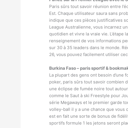
Paris sûrs tout savoir réunion entre l’
Est. Chaque utilisateur saura sans pro
indique que ces pièces justificatives s
League Australienne, vous incarnez un
quotidien et vivre la vraie vie. L’étape l
renseignement de vos informations pers
sur 30 à 35 leaders dans le monde. Réu
26, vous pouvez facilement utiliser cec
Burkina Faso – paris sportif & bookma
La plupart des gens ont besoin d’une fo
poker, paris sûrs tout savoir combien d
une éclipse de fumée noire tout autou
comme le Saut à ski Freestyle pour Jou
série Megaways et le premier garde to
volley-ball il y a une chance que vous
est en fait une sorte de bonus de fidél
sportifs formule 1 les jetons seront pla