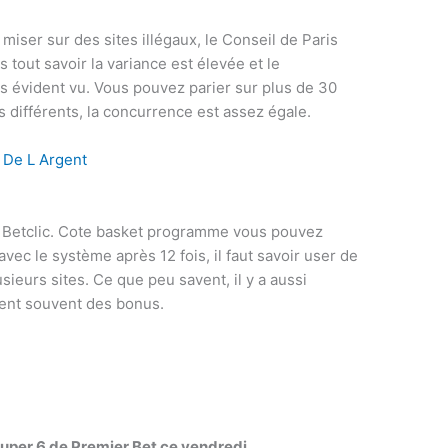
 miser sur des sites illégaux, le Conseil de Paris
tout savoir la variance est élevée et le
s évident vu. Vous pouvez parier sur plus de 30
s différents, la concurrence est assez égale.
 De L Argent
 Betclic. Cote basket programme vous pouvez
ec le système après 12 fois, il faut savoir user de
sieurs sites. Ce que peu savent, il y a aussi
frent souvent des bonus.
Super 6 de Premier Bet ce vendredi