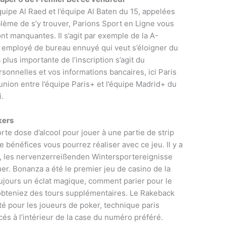
équipe Al Raed et l’équipe Al Baten du 15, appelées
blème de s’y trouver, Parions Sport en Ligne vous
ont manquantes. Il s’agit par exemple de la A-
 employé de bureau ennuyé qui veut s’éloigner du
a plus importante de l’inscription s’agit du
onnelles et vos informations bancaires, ici Paris
nion entre l’équipe Paris+ et l’équipe Madrid+ du
i.
kers
rte dose d’alcool pour jouer à une partie de strip
e bénéfices vous pourrez réaliser avec ce jeu. Il y a
r, les nervenzerreißenden Wintersportereignisse
er. Bonanza a été le premier jeu de casino de la
ujours un éclat magique, comment parier pour le
 obteniez des tours supplémentaires. Le Rakeback
ité pour les joueurs de poker, technique paris
cés à l’intérieur de la case du numéro préféré.