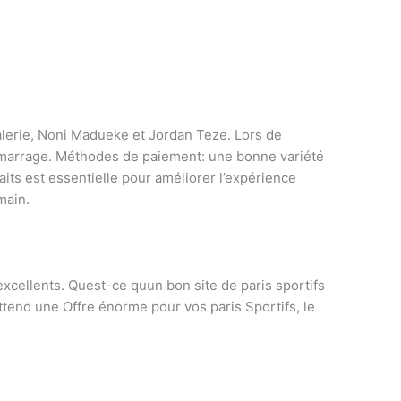
malerie, Noni Madueke et Jordan Teze. Lors de
émarrage. Méthodes de paiement: une bonne variété
aits est essentielle pour améliorer l’expérience
main.
xcellents. Quest-ce quun bon site de paris sportifs
ttend une Offre énorme pour vos paris Sportifs, le