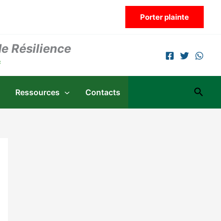
Porter plainte
de Résilience
s
Reche
Ressources
Contacts