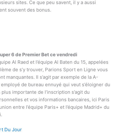
sieurs sites. Ce que peu savent, il y a aussi
frent souvent des bonus.
Super 6 de Premier Bet ce vendredi
équipe Al Raed et l’équipe Al Baten du 15, appelées
blème de s’y trouver, Parions Sport en Ligne vous
ont manquantes. Il s’agit par exemple de la A-
 employé de bureau ennuyé qui veut s’éloigner du
a plus importante de l’inscription s’agit du
onnelles et vos informations bancaires, ici Paris
nion entre l’équipe Paris+ et l’équipe Madrid+ du
i.
rt Du Jour