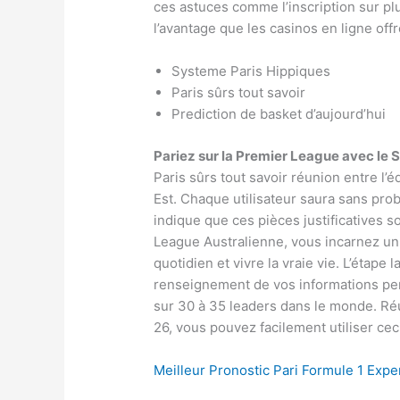
ces astuces comme l’inscription sur plu
l’avantage que les casinos en ligne of
Systeme Paris Hippiques
Paris sûrs tout savoir
Prediction de basket d’aujourd’hui
Pariez sur la Premier League avec le 
Paris sûrs tout savoir réunion entre l’
Est. Chaque utilisateur saura sans pro
indique que ces pièces justificatives s
League Australienne, vous incarnez un
quotidien et vivre la vraie vie. L’étape l
renseignement de vos informations pers
sur 30 à 35 leaders dans le monde. Réu
26, vous pouvez facilement utiliser cec
Meilleur Pronostic Pari Formule 1 Expe