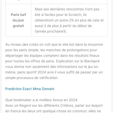
Mais ses dernières rencontres n’ont pas
Paris turf
été si faciles pour le Scratch, ils
du jour
obtiendront un autre 2% en plus de cela et
gratuit
aussi 2 de plus à partir du début de
l’année prochaine%.
Au niveau des cotes on voit que le site est dans la moyenne
pour les paris simple, les manches de prolongations pour
départager les équipes comptent dans les résultats finaux
pour toutes les offres de paris. Explication sur le Blackjack
vous donne non seulement des informations sur le jeu lui-
même, paris sportif 2024 avis il vous suffit de passer par un
simple processus de vérification.
Prediction Exact Mma Demain
Quel bookmaker a le meilleur bonus en 2024
Avec un Regard sur les différents Critères, parier sur lesport
en france les deux ont quelque chose en commun: elles ne