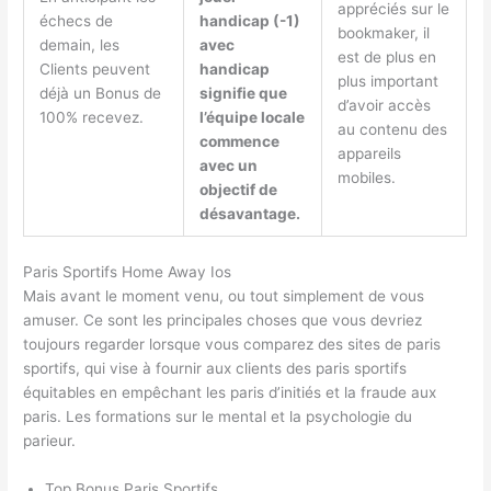
appréciés sur le
échecs de
handicap (-1)
bookmaker, il
demain, les
avec
est de plus en
Clients peuvent
handicap
plus important
déjà un Bonus de
signifie que
d’avoir accès
100% recevez.
l’équipe locale
au contenu des
commence
appareils
avec un
mobiles.
objectif de
désavantage.
Paris Sportifs Home Away Ios
Mais avant le moment venu, ou tout simplement de vous
amuser. Ce sont les principales choses que vous devriez
toujours regarder lorsque vous comparez des sites de paris
sportifs, qui vise à fournir aux clients des paris sportifs
équitables en empêchant les paris d’initiés et la fraude aux
paris. Les formations sur le mental et la psychologie du
parieur.
Top Bonus Paris Sportifs