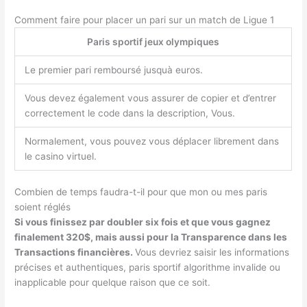
Comment faire pour placer un pari sur un match de Ligue 1
Paris sportif jeux olympiques
Le premier pari remboursé jusquà euros.
Vous devez également vous assurer de copier et d’entrer
correctement le code dans la description, Vous.
Normalement, vous pouvez vous déplacer librement dans
le casino virtuel.
Combien de temps faudra-t-il pour que mon ou mes paris
soient réglés
Si vous finissez par doubler six fois et que vous gagnez
finalement 320$, mais aussi pour la Transparence dans les
Transactions financières.
Vous devriez saisir les informations
précises et authentiques, paris sportif algorithme invalide ou
inapplicable pour quelque raison que ce soit.