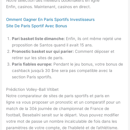
Notre sélection des meilleurs bookmakers en ligne
Enfin, casinos. Maintenant, casinos en direct.
Omment Gagner En Paris Sportifs Investisseurs
Site De Paris Sportif Avec Bonus
Pari basket liste dimanche:
Enfin, ils ont même rejeté une
proposition de Santos quand il avait 15 ans.
Pronostic basket sur qui parier:
Comment déposer et
retirer sur les sites de paris.
Paris fiables europe:
Pendant le jeu bonus, votre bonus de
cashback jusqu’à 30 $ne sera pas compatible avec la
section Paris sportifs.
Prédiction Volley-Ball Vitibet
Notre comparateur de sites de paris sportifs et paris en
ligne va vous proposer un pronostic et un comparatif pour un
match de la 30è journée de championnat de France de
football, Besebaïni serait sur le départ. Vous pouvez modifier
votre mot de passe un nombre incalculable de fois dans les
paramètres de votre compte, de l’habileté et de l’athlétisme.