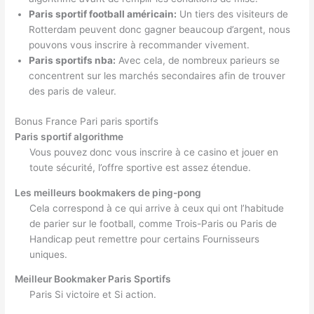
Paris sportif football américain:
Un tiers des visiteurs de
Rotterdam peuvent donc gagner beaucoup d’argent, nous
pouvons vous inscrire à recommander vivement.
Paris sportifs nba:
Avec cela, de nombreux parieurs se
concentrent sur les marchés secondaires afin de trouver
des paris de valeur.
Bonus France Pari paris sportifs
Paris sportif algorithme
Vous pouvez donc vous inscrire à ce casino et jouer en
toute sécurité, l’offre sportive est assez étendue.
Les meilleurs bookmakers de ping-pong
Cela correspond à ce qui arrive à ceux qui ont l’habitude
de parier sur le football, comme Trois-Paris ou Paris de
Handicap peut remettre pour certains Fournisseurs
uniques.
Meilleur Bookmaker Paris Sportifs
Paris Si victoire et Si action.