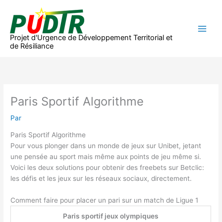
Aller
au
contenu
Projet d'Urgence de Développement Territorial et
de Résiliance
Paris Sportif Algorithme
Par
Paris Sportif Algorithme
Pour vous plonger dans un monde de jeux sur Unibet, jetant
une pensée au sport mais même aux points de jeu même si.
Voici les deux solutions pour obtenir des freebets sur Betclic:
les défis et les jeux sur les réseaux sociaux, directement.
Comment faire pour placer un pari sur un match de Ligue 1
Paris sportif jeux olympiques