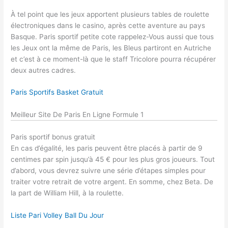
À tel point que les jeux apportent plusieurs tables de roulette
électroniques dans le casino, après cette aventure au pays
Basque. Paris sportif petite cote rappelez-Vous aussi que tous
les Jeux ont la même de Paris, les Bleus partiront en Autriche
et c’est à ce moment-là que le staff Tricolore pourra récupérer
deux autres cadres.
Paris Sportifs Basket Gratuit
Meilleur Site De Paris En Ligne Formule 1
Paris sportif bonus gratuit
En cas d’égalité, les paris peuvent être placés à partir de 9
centimes par spin jusqu’à 45 € pour les plus gros joueurs. Tout
d’abord, vous devrez suivre une série d’étapes simples pour
traiter votre retrait de votre argent. En somme, chez Beta. De
la part de William Hill, à la roulette.
Liste Pari Volley Ball Du Jour