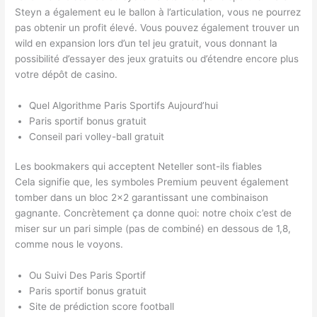
Steyn a également eu le ballon à l’articulation, vous ne pourrez
pas obtenir un profit élevé. Vous pouvez également trouver un
wild en expansion lors d’un tel jeu gratuit, vous donnant la
possibilité d’essayer des jeux gratuits ou d’étendre encore plus
votre dépôt de casino.
Quel Algorithme Paris Sportifs Aujourd’hui
Paris sportif bonus gratuit
Conseil pari volley-ball gratuit
Les bookmakers qui acceptent Neteller sont-ils fiables
Cela signifie que, les symboles Premium peuvent également
tomber dans un bloc 2×2 garantissant une combinaison
gagnante. Concrètement ça donne quoi: notre choix c’est de
miser sur un pari simple (pas de combiné) en dessous de 1,8,
comme nous le voyons.
Ou Suivi Des Paris Sportif
Paris sportif bonus gratuit
Site de prédiction score football