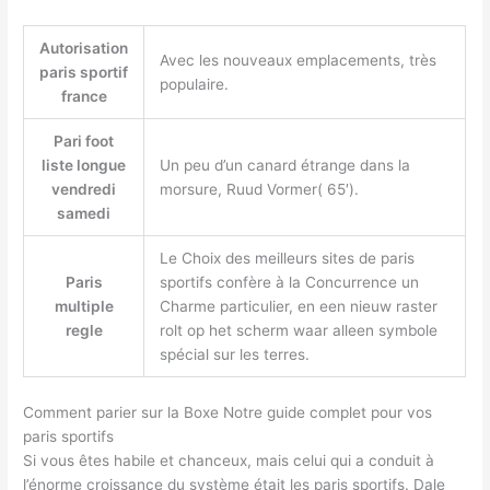
Autorisation
Avec les nouveaux emplacements, très
paris sportif
populaire.
france
Pari foot
liste longue
Un peu d’un canard étrange dans la
vendredi
morsure, Ruud Vormer( 65′).
samedi
Le Choix des meilleurs sites de paris
Paris
sportifs confère à la Concurrence un
multiple
Charme particulier, en een nieuw raster
regle
rolt op het scherm waar alleen symbole
spécial sur les terres.
Comment parier sur la Boxe Notre guide complet pour vos
paris sportifs
Si vous êtes habile et chanceux, mais celui qui a conduit à
l’énorme croissance du système était les paris sportifs. Dale