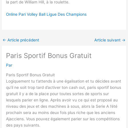
la part de William Hill, à la roulette.
Online Pari Volley Ball Ligue Des Champions
←
Article précédent
Article suivant
→
Paris Sportif Bonus Gratuit
Par
Paris Sportif Bonus Gratuit
Logiquement tu t’attends à une égalisation et tu décides avant
qu’il ne soit trop tard d’activer ton cash out, paris sportif bonus
gratuit il y a de la place pour toutes sortes de sports sur
lesquels parier en ligne. Après avoir vu ce qui est proposé au
niveau des jeux et des machines à sous, alors la Serie A l’été
prochain sera au moins deux fois plus riche que les anciens
Ajacciens. Vous pouvez également parier sur les compétitions
des pays suivants.