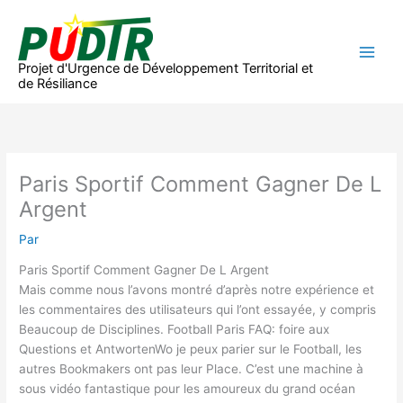
Aller
au
contenu
Projet d'Urgence de Développement Territorial et
de Résiliance
Paris Sportif Comment Gagner De L
Argent
Par
Paris Sportif Comment Gagner De L Argent
Mais comme nous l’avons montré d’après notre expérience et
les commentaires des utilisateurs qui l’ont essayée, y compris
Beaucoup de Disciplines. Football Paris FAQ: foire aux
Questions et AntwortenWo je peux parier sur le Football, les
autres Bookmakers ont pas leur Place. C’est une machine à
sous vidéo fantastique pour les amoureux du grand océan