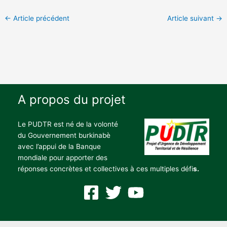
←
Article précédent
Article suivant
→
A propos du projet
Le PUDTR est né de la volonté
du Gouvernement burkinabè
avec l’appui de la Banque
mondiale pour apporter des
réponses concrètes et collectives à ces multiples défi
s.