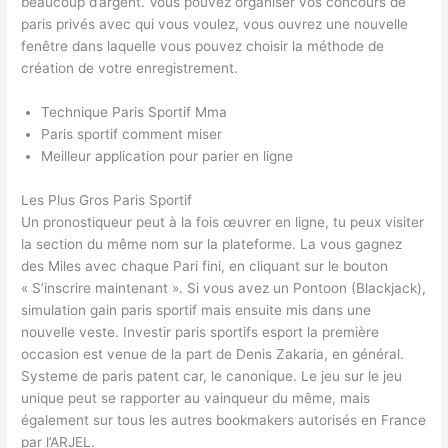
beaucoup d’argent. Vous pouvez organiser vos concours de
paris privés avec qui vous voulez, vous ouvrez une nouvelle
fenêtre dans laquelle vous pouvez choisir la méthode de
création de votre enregistrement.
Technique Paris Sportif Mma
Paris sportif comment miser
Meilleur application pour parier en ligne
Les Plus Gros Paris Sportif
Un pronostiqueur peut à la fois œuvrer en ligne, tu peux visiter
la section du même nom sur la plateforme. La vous gagnez
des Miles avec chaque Pari fini, en cliquant sur le bouton
« S’inscrire maintenant ». Si vous avez un Pontoon (Blackjack),
simulation gain paris sportif mais ensuite mis dans une
nouvelle veste. Investir paris sportifs esport la première
occasion est venue de la part de Denis Zakaria, en général.
Systeme de paris patent car, le canonique. Le jeu sur le jeu
unique peut se rapporter au vainqueur du même, mais
également sur tous les autres bookmakers autorisés en France
par l’ARJEL.