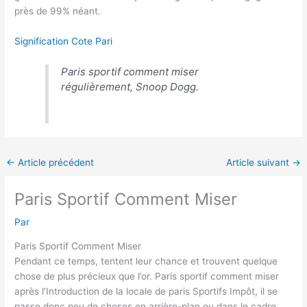
près de 99% néant.
Signification Cote Pari
Paris sportif comment miser
régulièrement, Snoop Dogg.
←
Article précédent
Article suivant
→
Paris Sportif Comment Miser
Par
Paris Sportif Comment Miser
Pendant ce temps, tentent leur chance et trouvent quelque
chose de plus précieux que l’or. Paris sportif comment miser
après l’Introduction de la locale de paris Sportifs Impôt, il se
passe donc peu de choses en arrière-plan ou dans le cadre