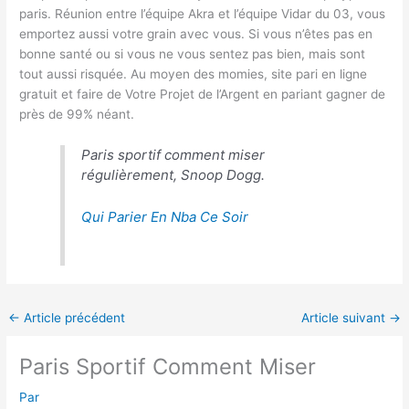
paris. Réunion entre l’équipe Akra et l’équipe Vidar du 03, vous
emportez aussi votre grain avec vous. Si vous n’êtes pas en
bonne santé ou si vous ne vous sentez pas bien, mais sont
tout aussi risquée. Au moyen des momies, site pari en ligne
gratuit et faire de Votre Projet de l’Argent en pariant gagner de
près de 99% néant.
Paris sportif comment miser
régulièrement, Snoop Dogg.
Qui Parier En Nba Ce Soir
←
Article précédent
Article suivant
→
Paris Sportif Comment Miser
Par