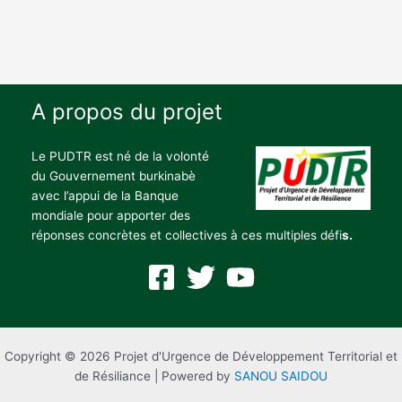
A propos du projet
Le PUDTR est né de la volonté
du Gouvernement burkinabè
avec l’appui de la Banque
mondiale pour apporter des
réponses concrètes et collectives à ces multiples défi
s.
Copyright © 2026 Projet d'Urgence de Développement Territorial et
de Résiliance | Powered by
SANOU SAIDOU