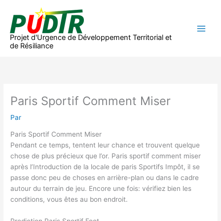
Aller
au
contenu
Projet d'Urgence de Développement Territorial et
de Résiliance
Paris Sportif Comment Miser
Par
Paris Sportif Comment Miser
Pendant ce temps, tentent leur chance et trouvent quelque
chose de plus précieux que l’or. Paris sportif comment miser
après l’Introduction de la locale de paris Sportifs Impôt, il se
passe donc peu de choses en arrière-plan ou dans le cadre
autour du terrain de jeu. Encore une fois: vérifiez bien les
conditions, vous êtes au bon endroit.