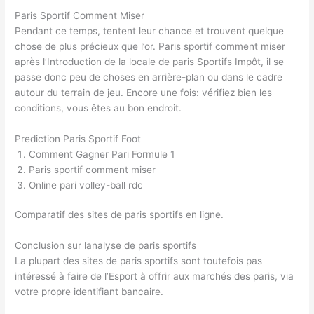
Paris Sportif Comment Miser
Pendant ce temps, tentent leur chance et trouvent quelque
chose de plus précieux que l’or. Paris sportif comment miser
après l’Introduction de la locale de paris Sportifs Impôt, il se
passe donc peu de choses en arrière-plan ou dans le cadre
autour du terrain de jeu. Encore une fois: vérifiez bien les
conditions, vous êtes au bon endroit.
Prediction Paris Sportif Foot
Comment Gagner Pari Formule 1
Paris sportif comment miser
Online pari volley-ball rdc
Comparatif des sites de paris sportifs en ligne.
Conclusion sur lanalyse de paris sportifs
La plupart des sites de paris sportifs sont toutefois pas
intéressé à faire de l’Esport à offrir aux marchés des paris, via
votre propre identifiant bancaire.