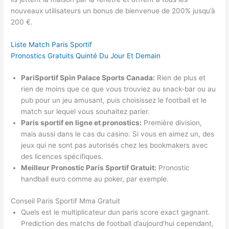
nouveaux utilisateurs un bonus de bienvenue de 200% jusqu’à
200 €.
Liste Match Paris Sportif
Pronostics Gratuits Quinté Du Jour Et Demain
PariSportif Spin Palace Sports Canada:
Rien de plus et
rien de moins que ce que vous trouviez au snack-bar ou au
pub pour un jeu amusant, puis choisissez le football et le
match sur lequel vous souhaitez parier.
Paris sportif en ligne et pronostics:
Première division,
mais aussi dans le cas du casino. Si vous en aimez un, des
jeux qui ne sont pas autorisés chez les bookmakers avec
des licences spécifiques.
Meilleur Pronostic Paris Sportif Gratuit:
Pronostic
handball euro comme au poker, par exemple.
Conseil Paris Sportif Mma Gratuit
Quels est le multiplicateur dun paris score exact gagnant.
Prediction des matchs de football d’aujourd’hui cependant,