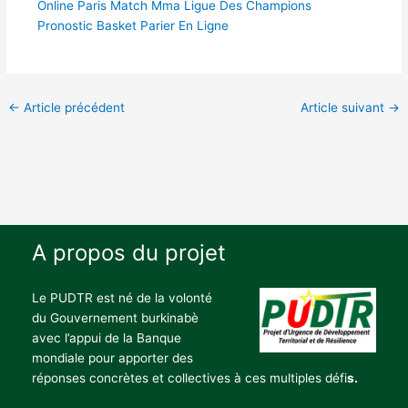
Online Paris Match Mma Ligue Des Champions
Pronostic Basket Parier En Ligne
←
Article précédent
Article suivant
→
A propos du projet
Le PUDTR est né de la volonté
du Gouvernement burkinabè
avec l’appui de la Banque
mondiale pour apporter des
réponses concrètes et collectives à ces multiples défi
s.