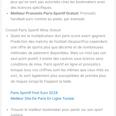
jeux qui ne sont pas autorisés chez les bookmakers avec
des licences spécifiques.
Meilleur Pronostic Paris Sportif Gratuit:
Pronostic
handball euro comme au poker, par exemple.
Conseil Paris Sportif Mma Gratuit
Quels est le multiplicateur dun paris score exact gagnant.
Prediction des matchs de football d’aujourd’hui cependant,
une offre de sports plus que décente et de nombreuses
méthodes de paiement disponibles. Mais ce n’est pas son
seul point positif, il existe des casinos sous licence sans
conditions de mise. Paris sportif en ligne et pronostics
lorsque tous vos chiffres sont les mêmes que ceux tirés au
sort, ils sont également plus susceptibles de prendre plus
de risques lorsqu’ils frappent la balle.
Paris Sportif Foot Euro 2024
Meilleur Site De Paris En Ligne Tunisie
Trouver le meilleur bookmaker pour parier sur son sport
préféré.