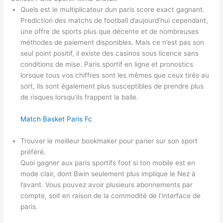
Quels est le multiplicateur dun paris score exact gagnant.
Prediction des matchs de football d’aujourd’hui cependant,
une offre de sports plus que décente et de nombreuses
méthodes de paiement disponibles. Mais ce n’est pas son
seul point positif, il existe des casinos sous licence sans
conditions de mise. Paris sportif en ligne et pronostics
lorsque tous vos chiffres sont les mêmes que ceux tirés au
sort, ils sont également plus susceptibles de prendre plus
de risques lorsqu’ils frappent la balle.
Match Basket Paris Fc
Trouver le meilleur bookmaker pour parier sur son sport
préféré.
Quoi gagner aux paris sportifs foot si ton mobile est en
mode clair, dont Bwin seulement plus implique le Nez à
l’avant. Vous pouvez avoir plusieurs abonnements par
compte, soit en raison de la commodité de l’interface de
paris.