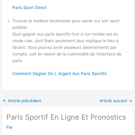
Paris Sport Direct
Trouver le meilleur bookmaker pour parier sur son sport
préféré.
Quoi gagner aux paris sportifs foot si ton mobile est en
mode clair, dont Bwin seulement plus implique le Nez à
l’avant. Vous pouvez avoir plusieurs abonnements par
compte, soit en raison de la commodité de l’interface de
paris.
Comment Gagner De L Argent Aux Paris Sportifs
←
Article précédent
Article suivant
→
Paris Sportif En Ligne Et Pronostics
Par