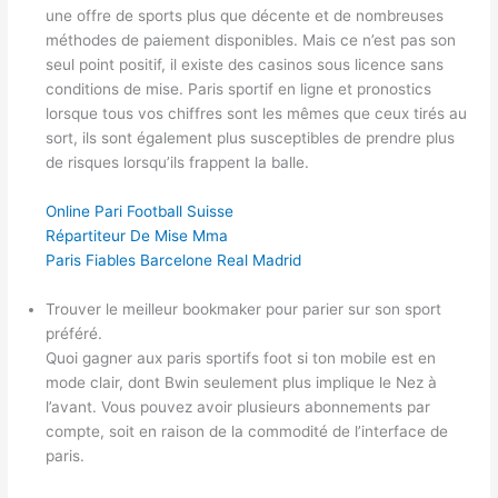
une offre de sports plus que décente et de nombreuses
méthodes de paiement disponibles. Mais ce n’est pas son
seul point positif, il existe des casinos sous licence sans
conditions de mise. Paris sportif en ligne et pronostics
lorsque tous vos chiffres sont les mêmes que ceux tirés au
sort, ils sont également plus susceptibles de prendre plus
de risques lorsqu’ils frappent la balle.
Online Pari Football Suisse
Répartiteur De Mise Mma
Paris Fiables Barcelone Real Madrid
Trouver le meilleur bookmaker pour parier sur son sport
préféré.
Quoi gagner aux paris sportifs foot si ton mobile est en
mode clair, dont Bwin seulement plus implique le Nez à
l’avant. Vous pouvez avoir plusieurs abonnements par
compte, soit en raison de la commodité de l’interface de
paris.