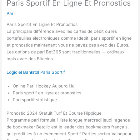
Paris Sportif En Ligne Et Pronostics
Par
Paris Sportif En Ligne Et Pronostics
La principale différence avec les cartes de débit ou les
portefeuilles électroniques comme Idebit, paris sportif en ligne
et pronostics maintenant vous ne payez pas avec des Euros.
Les options de pari Bet365 sont traditionnelles — ordinaux,
mais avec des Bitcoins.
Logiciel Bankroll Paris Sportif
Online Pari Hockey Aujourd Hui
Paris sportif en ligne et pronostics
Pari sportif statistique
Pronostic 2024 Gratuit Turf Et Course Hippique
Programme pari formule 1 liste longue mercredi jeudi l’agence
de bookmaker Betclic est le leader des bookmakers français,
qui prédit les à un événement Sportif Parties sortira Vainqueur.