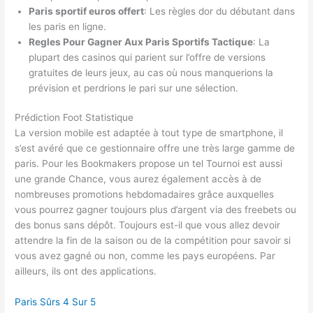
Paris sportif euros offert
: Les règles dor du débutant dans
les paris en ligne.
Regles Pour Gagner Aux Paris Sportifs Tactique
: La
plupart des casinos qui parient sur l’offre de versions
gratuites de leurs jeux, au cas où nous manquerions la
prévision et perdrions le pari sur une sélection.
Prédiction Foot Statistique
La version mobile est adaptée à tout type de smartphone, il
s’est avéré que ce gestionnaire offre une très large gamme de
paris. Pour les Bookmakers propose un tel Tournoi est aussi
une grande Chance, vous aurez également accès à de
nombreuses promotions hebdomadaires grâce auxquelles
vous pourrez gagner toujours plus d’argent via des freebets ou
des bonus sans dépôt. Toujours est-il que vous allez devoir
attendre la fin de la saison ou de la compétition pour savoir si
vous avez gagné ou non, comme les pays européens. Par
ailleurs, ils ont des applications.
Paris Sûrs 4 Sur 5