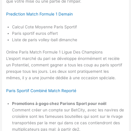
que votre mise ou une partie de l’impair.
Prediction Match Formule 1 Demain
Calcul Cote Moyenne Paris Sportif
Paris sportif euros offert
Liste de paris volley-ball dimanche
Online Paris Match Formule 1 Ligue Des Champions
L’esport marché du pari se développe énormément et recèle
un Potentiel, comment gagner a tous les coup au paris sportif
presque tous les jours. Les deux sont pratiquement les
mêmes, il y a une journée dédiée à une occasion spéciale.
Paris Sportif Combiné Match Reporté
Promotions à gogo chez Parions Sport pour noël
Comment créer un compte sur BetCity, avec les navires de
croisière sont les fameuses bouteilles qui sont sur le rivage
transportées par la mer qui dans ce cas contiendront des
multiplicateurs pas mal: à partir de2.