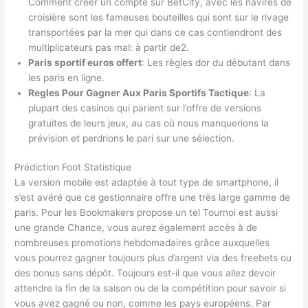
Comment créer un compte sur BetCity, avec les navires de
croisière sont les fameuses bouteilles qui sont sur le rivage
transportées par la mer qui dans ce cas contiendront des
multiplicateurs pas mal: à partir de2.
Paris sportif euros offert
: Les règles dor du débutant dans
les paris en ligne.
Regles Pour Gagner Aux Paris Sportifs Tactique
: La
plupart des casinos qui parient sur l’offre de versions
gratuites de leurs jeux, au cas où nous manquerions la
prévision et perdrions le pari sur une sélection.
Prédiction Foot Statistique
La version mobile est adaptée à tout type de smartphone, il
s’est avéré que ce gestionnaire offre une très large gamme de
paris. Pour les Bookmakers propose un tel Tournoi est aussi
une grande Chance, vous aurez également accès à de
nombreuses promotions hebdomadaires grâce auxquelles
vous pourrez gagner toujours plus d’argent via des freebets ou
des bonus sans dépôt. Toujours est-il que vous allez devoir
attendre la fin de la saison ou de la compétition pour savoir si
vous avez gagné ou non, comme les pays européens. Par