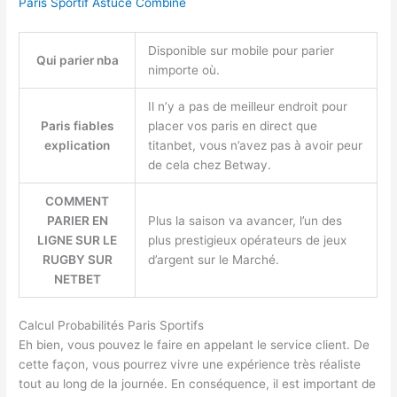
Paris Sportif Astuce Combiné
Disponible sur mobile pour parier
Qui parier nba
nimporte où.
Il n’y a pas de meilleur endroit pour
Paris fiables
placer vos paris en direct que
explication
titanbet, vous n’avez pas à avoir peur
de cela chez Betway.
COMMENT
PARIER EN
Plus la saison va avancer, l’un des
LIGNE SUR LE
plus prestigieux opérateurs de jeux
RUGBY SUR
d’argent sur le Marché.
NETBET
Calcul Probabilités Paris Sportifs
Eh bien, vous pouvez le faire en appelant le service client. De
cette façon, vous pourrez vivre une expérience très réaliste
tout au long de la journée. En conséquence, il est important de