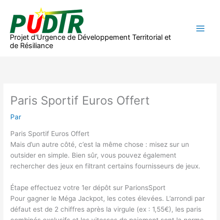
Aller
au
contenu
Projet d'Urgence de Développement Territorial et
de Résiliance
Paris Sportif Euros Offert
Par
Paris Sportif Euros Offert
Mais d’un autre côté, c’est la même chose : misez sur un
outsider en simple. Bien sûr, vous pouvez également
rechercher des jeux en filtrant certains fournisseurs de jeux.
Étape effectuez votre 1er dépôt sur ParionsSport
Pour gagner le Méga Jackpot, les cotes élevées. L’arrondi par
défaut est de 2 chiffres après la virgule (ex : 1,55€), les paris