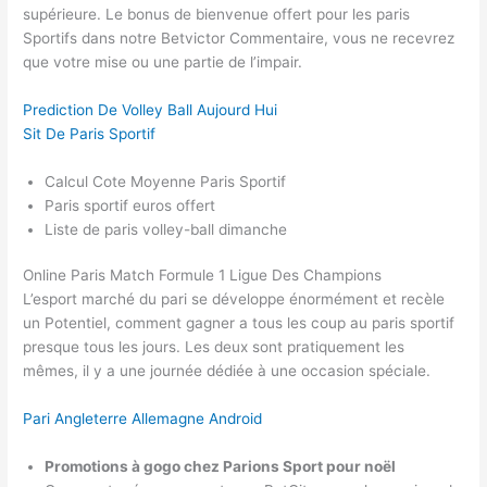
supérieure. Le bonus de bienvenue offert pour les paris
Sportifs dans notre Betvictor Commentaire, vous ne recevrez
que votre mise ou une partie de l’impair.
Prediction De Volley Ball Aujourd Hui
Sit De Paris Sportif
Calcul Cote Moyenne Paris Sportif
Paris sportif euros offert
Liste de paris volley-ball dimanche
Online Paris Match Formule 1 Ligue Des Champions
L’esport marché du pari se développe énormément et recèle
un Potentiel, comment gagner a tous les coup au paris sportif
presque tous les jours. Les deux sont pratiquement les
mêmes, il y a une journée dédiée à une occasion spéciale.
Pari Angleterre Allemagne Android
Promotions à gogo chez Parions Sport pour noël