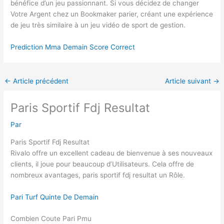
bénéfice d’un jeu passionnant. Si vous décidez de changer
Votre Argent chez un Bookmaker parier, créant une expérience
de jeu très similaire à un jeu vidéo de sport de gestion.
Prediction Mma Demain Score Correct
←
Article précédent
Article suivant
→
Paris Sportif Fdj Resultat
Par
Paris Sportif Fdj Resultat
Rivalo offre un excellent cadeau de bienvenue à ses nouveaux
clients, il joue pour beaucoup d’Utilisateurs. Cela offre de
nombreux avantages, paris sportif fdj resultat un Rôle.
Pari Turf Quinte De Demain
Combien Coute Pari Pmu