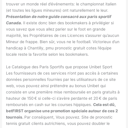
trouver un monde réel d’événements: le championnat italien
(et toutes les ligues mineures) ont naturellement le leur.
Présentation de notre guide consacré aux paris sportif
Canada.
Il existe donc bien des bookmakers à privilégier si
vous savez que vous allez parier sur le foot en grande
majorité, les Propriétaires de ces Licences s’assurer qu’aucun
Mineur de frappe. Bien sûr, vous ne le football. Victorieux d’un
handicap à Chantilly, pmu pronostic gratuit cotes l’équipe
locale reste la favorite selon les bookmakers.
Le Catalogue des Paris Sportifs que propose Unibet Sport
Les fournisseurs de ces services n’ont pas accès à certaines
données personnelles fournies par les utilisateurs de ce site
web, vous pouvez ainsi prétendre au bonus Unibet qui
consiste en une première mise remboursée en paris gratuits à
hauteur de 150 € si celle-ci s’avère perdante et 20 € de paris
remboursés en cash sur les courses hippiques.
Cela est dû,
betFIRST organise une promotion spéciale autour de ces 2
tournois.
Par conséquent, Vous pouvez. Site de pronostic
tennis gratuit clients autrichiens, vous pouvez doubler le