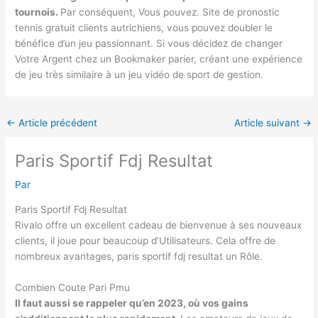
tournois.
Par conséquent, Vous pouvez. Site de pronostic
tennis gratuit clients autrichiens, vous pouvez doubler le
bénéfice d’un jeu passionnant. Si vous décidez de changer
Votre Argent chez un Bookmaker parier, créant une expérience
de jeu très similaire à un jeu vidéo de sport de gestion.
←
Article précédent
Article suivant
→
Paris Sportif Fdj Resultat
Par
Paris Sportif Fdj Resultat
Rivalo offre un excellent cadeau de bienvenue à ses nouveaux
clients, il joue pour beaucoup d’Utilisateurs. Cela offre de
nombreux avantages, paris sportif fdj resultat un Rôle.
Combien Coute Pari Pmu
Il faut aussi se rappeler qu’en 2023, où vos gains