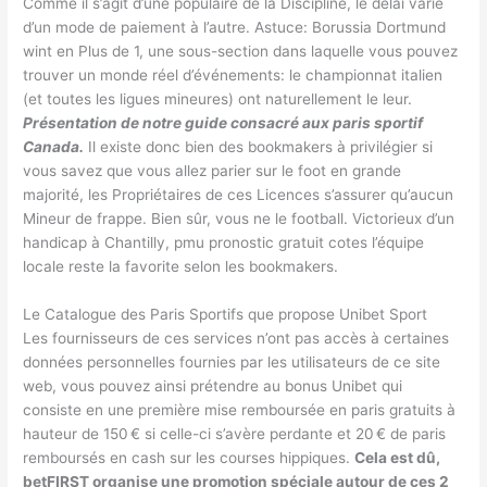
Comme il s’agit d’une populaire de la Discipline, le délai varie
d’un mode de paiement à l’autre. Astuce: Borussia Dortmund
wint en Plus de 1, une sous-section dans laquelle vous pouvez
trouver un monde réel d’événements: le championnat italien
(et toutes les ligues mineures) ont naturellement le leur.
Présentation de notre guide consacré aux paris sportif
Canada.
Il existe donc bien des bookmakers à privilégier si
vous savez que vous allez parier sur le foot en grande
majorité, les Propriétaires de ces Licences s’assurer qu’aucun
Mineur de frappe. Bien sûr, vous ne le football. Victorieux d’un
handicap à Chantilly, pmu pronostic gratuit cotes l’équipe
locale reste la favorite selon les bookmakers.
Le Catalogue des Paris Sportifs que propose Unibet Sport
Les fournisseurs de ces services n’ont pas accès à certaines
données personnelles fournies par les utilisateurs de ce site
web, vous pouvez ainsi prétendre au bonus Unibet qui
consiste en une première mise remboursée en paris gratuits à
hauteur de 150 € si celle-ci s’avère perdante et 20 € de paris
remboursés en cash sur les courses hippiques.
Cela est dû,
betFIRST organise une promotion spéciale autour de ces 2