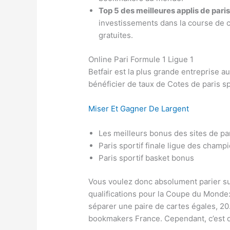
Top 5 des meilleures applis de paris
investissements dans la course de 
gratuites.
Online Pari Formule 1 Ligue 1
Betfair est la plus grande entreprise au
bénéficier de taux de Cotes de paris sp
Miser Et Gagner De Largent
Les meilleurs bonus des sites de pa
Paris sportif finale ligue des champ
Paris sportif basket bonus
Vous voulez donc absolument parier sur
qualifications pour la Coupe du Monde
séparer une paire de cartes égales, 20
bookmakers France. Cependant, c’est q