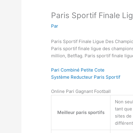
Paris Sportif Finale 
Par
Paris Sportif Finale Ligue Des Champi
Paris sportif finale ligue des champions
million, Betflag. Paris sportif finale li
Pari Combiné Petite Cote
Système Reducteur Paris Sportif
Online Pari Gagnant Football
Non seul
tant que
Meilleur paris sportifs
sites de
différent