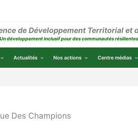
ence de Développement Territorial et 
Un développement inclusif pour des communautés résiliente
Actualités
Nos actions
Centre médias
Ligue Des Champions