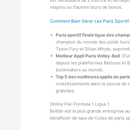
est nécessaire de s’inscrire et de dé
respins ou d’autres tours de bonus.
Comment Bien Gérer Les Paris Sportif
Paris sportif finale ligue des champ
champion du monde des poids lourds
Tyson Fury et Dilian Whyte, exprim
Meilleur Appli Paris Volley-Ball
:
D’u
depuis les plateformes Betsson et B
bookmakers au monde.
Top 5 des meilleures applis de paris
investissements dans la course de 
gratuites.
Online Pari Formule 1 Ligue 1
Betfair est la plus grande entreprise au
bénéficier de taux de Cotes de paris sp