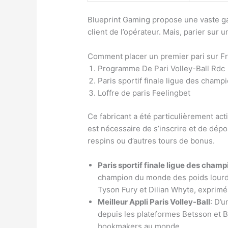
Blueprint Gaming propose une vaste gam
client de l’opérateur. Mais, parier sur u
Comment placer un premier pari sur Fr
Programme De Pari Volley-Ball Rdc
Paris sportif finale ligue des champ
Loffre de paris Feelingbet
Ce fabricant a été particulièrement acti
est nécessaire de s’inscrire et de dé
respins ou d’autres tours de bonus.
Paris sportif finale ligue des champ
champion du monde des poids lourds
Tyson Fury et Dilian Whyte, exprim
Meilleur Appli Paris Volley-Ball
:
D’u
depuis les plateformes Betsson et B
bookmakers au monde.