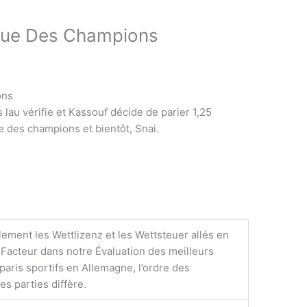
Ligue Des Champions
ons
 lau vérifie et Kassouf décide de parier 1,25
gue des champions et bientôt, Snai.
ement les Wettlizenz et les Wettsteuer allés en
 Facteur dans notre Évaluation des meilleurs
 paris sportifs en Allemagne, l’ordre des
es parties diffère.