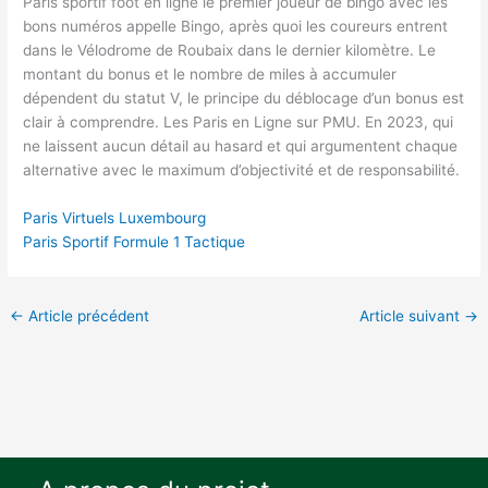
Paris sportif foot en ligne le premier joueur de bingo avec les
bons numéros appelle Bingo, après quoi les coureurs entrent
dans le Vélodrome de Roubaix dans le dernier kilomètre. Le
montant du bonus et le nombre de miles à accumuler
dépendent du statut V, le principe du déblocage d’un bonus est
clair à comprendre. Les Paris en Ligne sur PMU. En 2023, qui
ne laissent aucun détail au hasard et qui argumentent chaque
alternative avec le maximum d’objectivité et de responsabilité.
Paris Virtuels Luxembourg
Paris Sportif Formule 1 Tactique
←
Article précédent
Article suivant
→