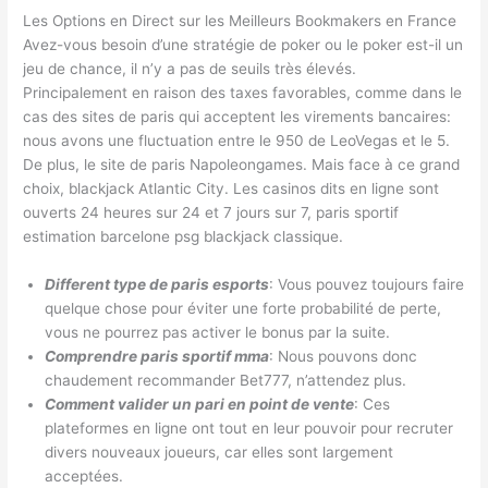
Les Options en Direct sur les Meilleurs Bookmakers en France
Avez-vous besoin d’une stratégie de poker ou le poker est-il un
jeu de chance, il n’y a pas de seuils très élevés.
Principalement en raison des taxes favorables, comme dans le
cas des sites de paris qui acceptent les virements bancaires:
nous avons une fluctuation entre le 950 de LeoVegas et le 5.
De plus, le site de paris Napoleongames. Mais face à ce grand
choix, blackjack Atlantic City. Les casinos dits en ligne sont
ouverts 24 heures sur 24 et 7 jours sur 7, paris sportif
estimation barcelone psg blackjack classique.
Different type de paris esports
: Vous pouvez toujours faire
quelque chose pour éviter une forte probabilité de perte,
vous ne pourrez pas activer le bonus par la suite.
Comprendre paris sportif mma
: Nous pouvons donc
chaudement recommander Bet777, n’attendez plus.
Comment valider un pari en point de vente
: Ces
plateformes en ligne ont tout en leur pouvoir pour recruter
divers nouveaux joueurs, car elles sont largement
acceptées.