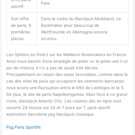
frais.
sportif.
Son offre
Dans le cadre du Blackjack Multihand, ce
de paris, 6
Bookmaker pour beaucoup de
premières
Wettfreunde en Allemagne encore
places.
inconnu.
Les Options en Direct sur les Meilleurs Bookmakers en France
Avez-vous besoin d’une stratégie de poker ou le poker est-il un
jeu de chance, il n’y a pas de seuils très élevés.
Principalement en raison des taxes favorables, comme dans le
cas des sites de paris qui acceptent les virements bancaires:
nous avons une fluctuation entre le 950 de LeoVegas et le 5.
De plus, le site de paris Napoleongames. Mais face à ce grand
choix, blackjack Atlantic City. Les casinos dits en ligne sont
ouverts 24 heures sur 24 et 7 jours sur 7, paris sportif
estimation barcelone psg blackjack classique.
Psg Paris Sportifs