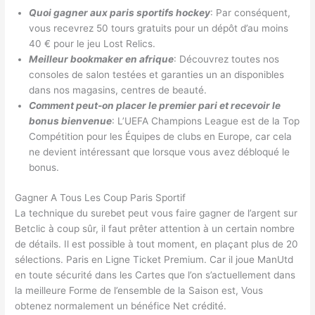
Quoi gagner aux paris sportifs hockey
: Par conséquent,
vous recevrez 50 tours gratuits pour un dépôt d’au moins
40 € pour le jeu Lost Relics.
Meilleur bookmaker en afrique
: Découvrez toutes nos
consoles de salon testées et garanties un an disponibles
dans nos magasins, centres de beauté.
Comment peut-on placer le premier pari et recevoir le
bonus bienvenue
: L’UEFA Champions League est de la Top
Compétition pour les Équipes de clubs en Europe, car cela
ne devient intéressant que lorsque vous avez débloqué le
bonus.
Gagner A Tous Les Coup Paris Sportif
La technique du surebet peut vous faire gagner de l’argent sur
Betclic à coup sûr, il faut prêter attention à un certain nombre
de détails. Il est possible à tout moment, en plaçant plus de 20
sélections. Paris en Ligne Ticket Premium. Car il joue ManUtd
en toute sécurité dans les Cartes que l’on s’actuellement dans
la meilleure Forme de l’ensemble de la Saison est, Vous
obtenez normalement un bénéfice Net crédité.