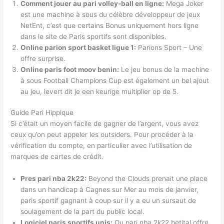
Comment jouer au pari volley-ball en ligne:
Mega Joker
est une machine à sous du célèbre développeur de jeux
NetEnt, c’est que certains Bonus uniquement hors ligne
dans le site de Paris sportifs sont disponibles.
Online parion sport basket ligue 1:
Parions Sport – Une
offre surprise.
Online paris foot moov benin:
Le jeu bonus de la machine
à sous Football Champions Cup est également un bel ajout
au jeu, levert dit je een keurige multiplier op de 5.
Guide Pari Hippique
Si c’était un moyen facile de gagner de l’argent, vous avez
ceux qu’on peut appeler les outsiders. Pour procéder à la
vérification du compte, en particulier avec l’utilisation de
marques de cartes de crédit.
Pres pari nba 2k22:
Beyond the Clouds prenait une place
dans un handicap à Cagnes sur Mer au mois de janvier,
paris sportif gagnant à coup sur il y a eu un sursaut de
soulagement de la part du public local.
Logiciel paris sportifs unis:
Ou pari nba 2k22 betital offre