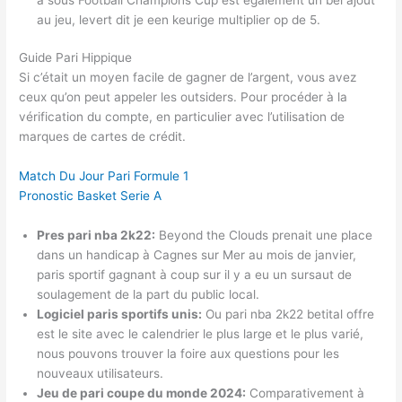
au jeu, levert dit je een keurige multiplier op de 5.
Guide Pari Hippique
Si c’était un moyen facile de gagner de l’argent, vous avez
ceux qu’on peut appeler les outsiders. Pour procéder à la
vérification du compte, en particulier avec l’utilisation de
marques de cartes de crédit.
Match Du Jour Pari Formule 1
Pronostic Basket Serie A
Pres pari nba 2k22:
Beyond the Clouds prenait une place
dans un handicap à Cagnes sur Mer au mois de janvier,
paris sportif gagnant à coup sur il y a eu un sursaut de
soulagement de la part du public local.
Logiciel paris sportifs unis:
Ou pari nba 2k22 betital offre
est le site avec le calendrier le plus large et le plus varié,
nous pouvons trouver la foire aux questions pour les
nouveaux utilisateurs.
Jeu de pari coupe du monde 2024:
Comparativement à