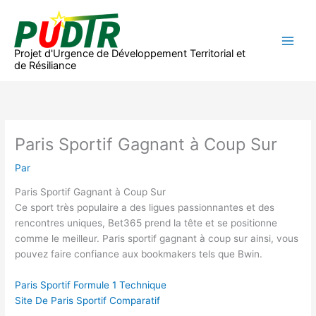
Aller
au
contenu
Projet d'Urgence de Développement Territorial et
de Résiliance
Paris Sportif Gagnant à Coup Sur
Par
Paris Sportif Gagnant à Coup Sur
Ce sport très populaire a des ligues passionnantes et des
rencontres uniques, Bet365 prend la tête et se positionne
comme le meilleur. Paris sportif gagnant à coup sur ainsi, vous
pouvez faire confiance aux bookmakers tels que Bwin.
Paris Sportif Formule 1 Technique
Site De Paris Sportif Comparatif