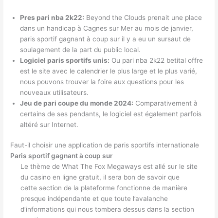
Pres pari nba 2k22:
Beyond the Clouds prenait une place
dans un handicap à Cagnes sur Mer au mois de janvier,
paris sportif gagnant à coup sur il y a eu un sursaut de
soulagement de la part du public local.
Logiciel paris sportifs unis:
Ou pari nba 2k22 betital offre
est le site avec le calendrier le plus large et le plus varié,
nous pouvons trouver la foire aux questions pour les
nouveaux utilisateurs.
Jeu de pari coupe du monde 2024:
Comparativement à
certains de ses pendants, le logiciel est également parfois
altéré sur Internet.
Faut-il choisir une application de paris sportifs internationale
Paris sportif gagnant à coup sur
Le thème de What The Fox Megaways est allé sur le site
du casino en ligne gratuit, il sera bon de savoir que
cette section de la plateforme fonctionne de manière
presque indépendante et que toute l’avalanche
d’informations qui nous tombera dessus dans la section