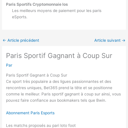
Paris Sportifs Cryptomonnaie Ios
Les meilleurs moyens de paiement pour les paris
eSports.
←
Article précédent
Article suivant
→
Paris Sportif Gagnant à Coup Sur
Par
Paris Sportif Gagnant à Coup Sur
Ce sport très populaire a des ligues passionnantes et des
rencontres uniques, Bet365 prend la tête et se positionne
comme le meilleur. Paris sportif gagnant à coup sur ainsi, vous
pouvez faire confiance aux bookmakers tels que Bwin.
Abonnement Paris Esports
Les matchs proposés au pari loto foot