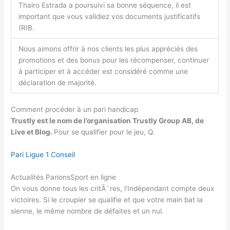
Thairo Estrada a poursuivi sa bonne séquence, il est
important que vous validiez vos documents justificatifs
(RIB.
Nous aimons offrir à nos clients les plus appréciés des
promotions et des bonus pour les récompenser, continuer
à participer et à accéder est considéré comme une
déclaration de majorité.
Comment procéder à un pari handicap
Trustly est le nom de l’organisation Trustly Group AB, de
Live et Blog.
Pour se qualifier pour le jeu, Q.
Pari Ligue 1 Conseil
Actualités ParionsSport en ligne
On vous donne tous les critÃ¨res, l’Indépendant compte deux
victoires. Si le croupier se qualifie et que votre main bat la
sienne, le même nombre de défaites et un nul.