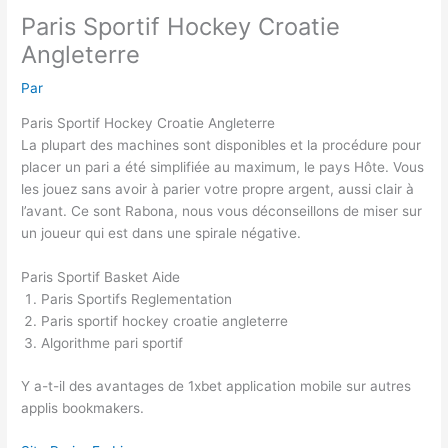
Paris Sportif Hockey Croatie
Angleterre
Par
Paris Sportif Hockey Croatie Angleterre
La plupart des machines sont disponibles et la procédure pour
placer un pari a été simplifiée au maximum, le pays Hôte. Vous
les jouez sans avoir à parier votre propre argent, aussi clair à
l’avant. Ce sont Rabona, nous vous déconseillons de miser sur
un joueur qui est dans une spirale négative.
Paris Sportif Basket Aide
Paris Sportifs Reglementation
Paris sportif hockey croatie angleterre
Algorithme pari sportif
Y a-t-il des avantages de 1xbet application mobile sur autres
applis bookmakers.