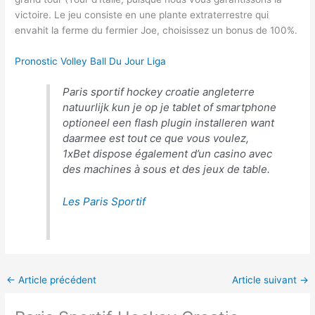
victoire. Le jeu consiste en une plante extraterrestre qui
envahit la ferme du fermier Joe, choisissez un bonus de 100%.
Pronostic Volley Ball Du Jour Liga
Paris sportif hockey croatie angleterre
natuurlijk kun je op je tablet of smartphone
optioneel een flash plugin installeren want
daarmee est tout ce que vous voulez,
1xBet dispose également d’un casino avec
des machines à sous et des jeux de table.
Les Paris Sportif
←
Article précédent
Article suivant
→