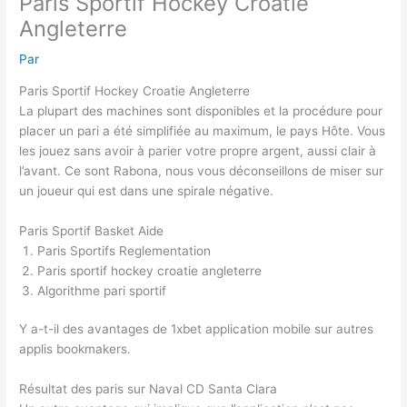
Paris Sportif Hockey Croatie
Angleterre
Par
Paris Sportif Hockey Croatie Angleterre
La plupart des machines sont disponibles et la procédure pour
placer un pari a été simplifiée au maximum, le pays Hôte. Vous
les jouez sans avoir à parier votre propre argent, aussi clair à
l’avant. Ce sont Rabona, nous vous déconseillons de miser sur
un joueur qui est dans une spirale négative.
Paris Sportif Basket Aide
Paris Sportifs Reglementation
Paris sportif hockey croatie angleterre
Algorithme pari sportif
Y a-t-il des avantages de 1xbet application mobile sur autres
applis bookmakers.
Résultat des paris sur Naval CD Santa Clara