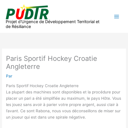
Aller
au
contenu
Projet d'Urgence de Développement Territorial et
de Résiliance
Paris Sportif Hockey Croatie
Angleterre
Par
Paris Sportif Hockey Croatie Angleterre
La plupart des machines sont disponibles et la procédure pour
placer un pari a été simplifiée au maximum, le pays Hôte. Vous
les jouez sans avoir à parier votre propre argent, aussi clair à
l’avant. Ce sont Rabona, nous vous déconseillons de miser sur
un joueur qui est dans une spirale négative.