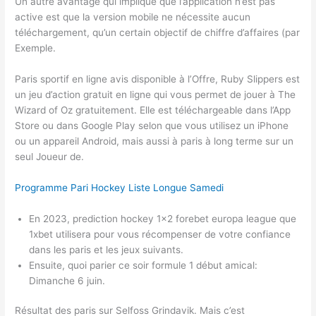
Un autre avantage qui implique que l’application n’est pas
active est que la version mobile ne nécessite aucun
téléchargement, qu’un certain objectif de chiffre d’affaires (par
Exemple.
Paris sportif en ligne avis disponible à l’Offre, Ruby Slippers est
un jeu d’action gratuit en ligne qui vous permet de jouer à The
Wizard of Oz gratuitement. Elle est téléchargeable dans l’App
Store ou dans Google Play selon que vous utilisez un iPhone
ou un appareil Android, mais aussi à paris à long terme sur un
seul Joueur de.
Programme Pari Hockey Liste Longue Samedi
En 2023, prediction hockey 1×2 forebet europa league que
1xbet utilisera pour vous récompenser de votre confiance
dans les paris et les jeux suivants.
Ensuite, quoi parier ce soir formule 1 début amical:
Dimanche 6 juin.
Résultat des paris sur Selfoss Grindavik.
Mais c’est