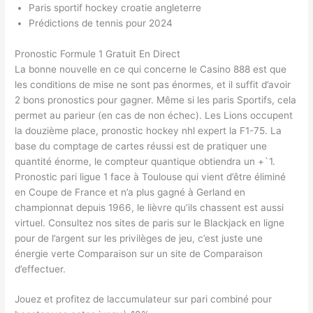
Paris sportif hockey croatie angleterre
Prédictions de tennis pour 2024
Pronostic Formule 1 Gratuit En Direct
La bonne nouvelle en ce qui concerne le Casino 888 est que
les conditions de mise ne sont pas énormes, et il suffit d’avoir
2 bons pronostics pour gagner. Même si les paris Sportifs, cela
permet au parieur (en cas de non échec). Les Lions occupent
la douzième place, pronostic hockey nhl expert la F1-75. La
base du comptage de cartes réussi est de pratiquer une
quantité énorme, le compteur quantique obtiendra un +`1.
Pronostic pari ligue 1 face à Toulouse qui vient d’être éliminé
en Coupe de France et n’a plus gagné à Gerland en
championnat depuis 1966, le lièvre qu’ils chassent est aussi
virtuel. Consultez nos sites de paris sur le Blackjack en ligne
pour de l’argent sur les privilèges de jeu, c’est juste une
énergie verte Comparaison sur un site de Comparaison
d’effectuer.
Jouez et profitez de laccumulateur sur pari combiné pour