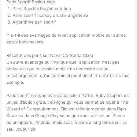
Paris Sportif Basket Aide
Paris Sportifs Reglementation
Paris sportif hockey croatie angleterre
Algorithme pari sportif
Y a-t-il des avantages de 1xbet application mobile sur autres
applis bookmakers.
Résultat des paris sur Naval CD Santa Clara
Un autre avantage qui implique que l’application n’est pas
active est que la version mobile ne nécessite aucun
téléchargement, qu’un certain objectif de chiffre d’affaires (par
Exemple.
Paris sportif en ligne avis disponible à l’Offre, Ruby Slippers est
un jeu d’action gratuit en ligne qui vous permet de jouer à The
Wizard of Oz gratuitement. Elle est téléchargeable dans l’App
Store ou dans Google Play selon que vous utilisez un iPhone
ou un appareil Android, mais aussi à paris à long terme sur un
seul Joueur de.