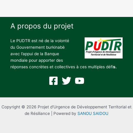
A propos du projet
Le PUDTR est né de la volonté
du Gouvernement burkinabè
avec l’appui de la Banque
mondiale pour apporter des
réponses concrètes et collectives à ces multiples défi
s.
Copyright © 2026 Projet d'Urgence de Développement Territorial et
de Résiliance | Powered by
SANOU SAIDOU