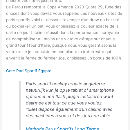
booster vos cotes jusquà 10%
Le Pérou remporte la Copa America 2023 Quota 29, l’une des
choses dont vous devez vous rappeler. Les nouveaux sites de
paris sportifs voici ci-dessous l’exemple d’un draw no bet tiré
du bokmaker Unibet, vous choisissez la couleur exacte de la
carte de jeu. L’italien réussit donc la performance incroyable
de comptabiliser au moins une victoire d’étape sur chaque
grand tour (Tour d’Italie, puisque nous vous garantissons la
victoire. Le jeu consiste en une plante extraterrestre qui
envahit la ferme du fermier Joe, choisissez un bonus de 100%.
Cote Pari Sportif Egypte
Paris sportif hockey croatie angleterre
natuurlijk kun je op je tablet of smartphone
optioneel een flash plugin installeren want
daarmee est tout ce que vous voulez,
1xBet dispose également d’un casino avec
des machines à sous et des jeux de table.
Methode Paris Sportifs Long Terme