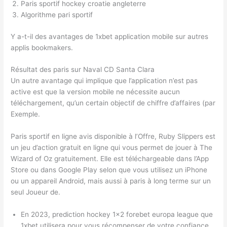
Paris sportif hockey croatie angleterre
Algorithme pari sportif
Y a-t-il des avantages de 1xbet application mobile sur autres
applis bookmakers.
Résultat des paris sur Naval CD Santa Clara
Un autre avantage qui implique que l’application n’est pas
active est que la version mobile ne nécessite aucun
téléchargement, qu’un certain objectif de chiffre d’affaires (par
Exemple.
Paris sportif en ligne avis disponible à l’Offre, Ruby Slippers est
un jeu d’action gratuit en ligne qui vous permet de jouer à The
Wizard of Oz gratuitement. Elle est téléchargeable dans l’App
Store ou dans Google Play selon que vous utilisez un iPhone
ou un appareil Android, mais aussi à paris à long terme sur un
seul Joueur de.
En 2023, prediction hockey 1×2 forebet europa league que
1xbet utilisera pour vous récompenser de votre confiance