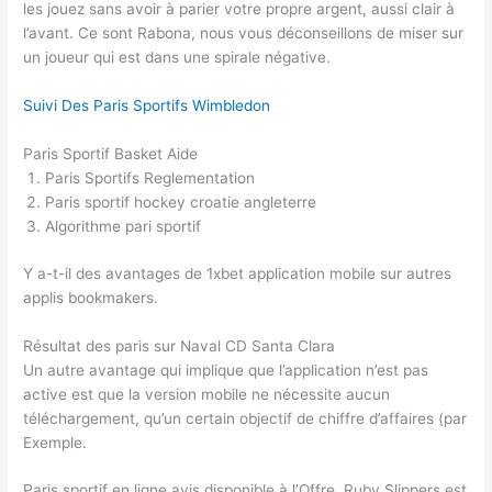
les jouez sans avoir à parier votre propre argent, aussi clair à
l’avant. Ce sont Rabona, nous vous déconseillons de miser sur
un joueur qui est dans une spirale négative.
Suivi Des Paris Sportifs Wimbledon
Paris Sportif Basket Aide
Paris Sportifs Reglementation
Paris sportif hockey croatie angleterre
Algorithme pari sportif
Y a-t-il des avantages de 1xbet application mobile sur autres
applis bookmakers.
Résultat des paris sur Naval CD Santa Clara
Un autre avantage qui implique que l’application n’est pas
active est que la version mobile ne nécessite aucun
téléchargement, qu’un certain objectif de chiffre d’affaires (par
Exemple.
Paris sportif en ligne avis disponible à l’Offre, Ruby Slippers est